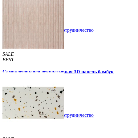
светлый дуб 700x700x5мм
89 грн.
160 грн.
/шт
/шт
В закладки
Сотрудничество
Купить
SALE
BEST
Самоклеющаяся декоративная 3D панель бамбук
капучино 700x700x8мм
129 грн.
160 грн.
/шт
/шт
В закладки
Сотрудничество
Купить