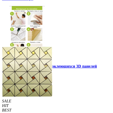
Инструкция установки самоклеющихся 3D панелей
Другие так же купили
SALE
HIT
BEST