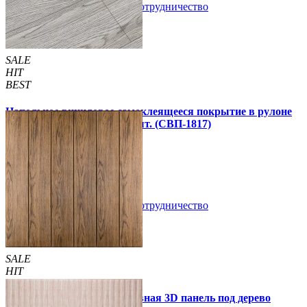
В закладки
Сотрудничество
Купить
SALE
HIT
BEST
Напольное виниловое самоклеящееся покрытие в рулоне
3000х600х1,5мм, цена за 1 шт. (СВП-1817)
990 грн.
1 390 грн.
В закладки
Сотрудничество
Купить
SALE
HIT
Самоклеющаяся декоративная 3D панель под дерево