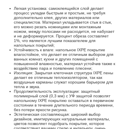
Легкая установка: самоклеящийся слой делает
процесс укладки быстрым и простым, не требуя
дополнительно клея, других материалов или
специалистов. Материал укладывается стык в стык,
его можно резать ножницами или монтажным
ножом, между полосами не расходится, не набухает
и не деформируется. Процент обреза составляет
1%, что является лучшим показателем для
напольных покрытий;
Устойчивость к влаге: напольное IXPE покрытие
влагостойкое, что делает ее отличным выбором для
ванных комнат, кухни и других помещений с
повышенной влажностью, материал устойчив также к
воздействию пара и появлению плесени;
Изоляция: Закрытая клеточная структура IXPE пены
делает ее отличным теплоизолятором, так как
воздушные карманы служат хорошим барьером для
тепла и звука.
Продолжительность эксплуатации: защитный
полимерный слой (0,3 мм) с УФ защитой позволят
напольному IXPE покрытию оставаться в первичном
состоянии в течение длительного периода времени,
без потери яркости рисунка.
Эстетическая составляющая: широкий выбор
дизайнов, имитирующих натуральные материалы,
цветов позволяет подобрать покрытие, которое
соответствует вашему стилю и интерьеру, очень