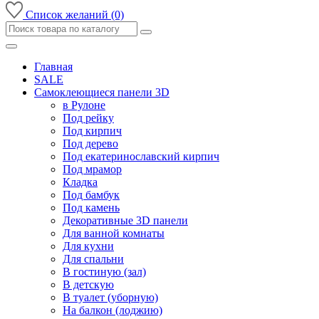
Список желаний (0)
Главная
SALE
Самоклеющиеся панели 3D
в Рулоне
Под рейку
Под кирпич
Под дерево
Под екатеринославский кирпич
Под мрамор
Кладка
Под бамбук
Под камень
Декоративные 3D панели
Для ванной комнаты
Для кухни
Для спальни
В гостиную (зал)
В детскую
В туалет (уборную)
На балкон (лоджию)