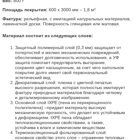
Вес:
800 г
Площадь покрытия:
600 х 3000 мм – 1,8 м²
Фактура:
рельефная, с имитацией натуральных материалов,
ламинатной доски. Поверхность глянцевая или матовая.
Материал состоит из следующих слоев:
Защитный полимерный слой (0,3 мм) защищает от
потертостей и мелких механических повреждений,
обеспечивает долговечность использования, а УФ
защита помогает предотвратить выгорание,
сохраняя цвет насыщенным, за счет чего напольное
покрытие долго имеет свой первоначальный
эстетический вид.
Декоративный слой: пленка с цветной печатью
высокого разрешения, которая полностью имитирует
фактуру природных материалов благодаря четкому
и детализированному изображению.
Основной слой IXPE (пена из перекрещенного
полиэтилена) –придает материалу высокую
механическую прочность, что делает его устойчивым
к деформациям. IXPE пена обладает
теплоизоляционными свойствами, а также,
устойчива к влаге и химическим веществам.
Термоизоляционный фольгированный слой:
основное свойство этого слоя – отражение тепловых