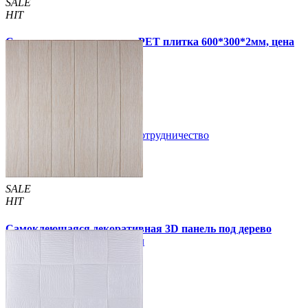
SALE
HIT
Самоклеящаяся стеновая PET плитка 600*300*2мм, цена
за 1 шт. (PET-1676)
49 грн.
110 грн.
В закладки
Сотрудничество
Купить
SALE
HIT
Самоклеющаяся декоративная 3D панель под дерево
молочный дуб 700x700x5мм
94 грн.
160 грн.
/шт
/шт