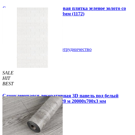
Самоклеющаяся алюминиевая плитка зеленое золото со
стразами мозаика 300х300х3мм (1172)
99 грн.
150 грн.
В закладки
Сотрудничество
Купить
SALE
HIT
BEST
Самоклеющаяся декоративная 3D панель под белый
матовый кирпич в рулоне 20 м 20000x700x3 мм
1 850 грн.
2 899 грн.
/шт
/шт