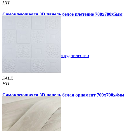
HIT
Самоклеющаяся 3D панель белое плетение 700x700x5мм
(3101-5)
89 грн.
180 грн.
/шт
/шт
В закладки
Сотрудничество
Купить
SALE
HIT
Самоклеющаяся 3D панель белая орнамент 700x700x4мм
(114-4)
55 грн.
210 грн.
/шт
/шт