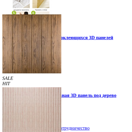
Инструкция установки самоклеющихся 3D панелей
Другие так же купили
SALE
HIT
Самоклеющаяся декоративная 3D панель под дерево
светлый дуб 700x700x5мм
89 грн.
160 грн.
/шт
/шт
В закладки
Сотрудничество
Купить