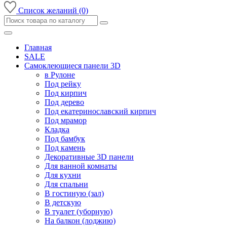
Список желаний (0)
Главная
SALE
Самоклеющиеся панели 3D
в Рулоне
Под рейку
Под кирпич
Под дерево
Под екатеринославский кирпич
Под мрамор
Кладка
Под бамбук
Под камень
Декоративные 3D панели
Для ванной комнаты
Для кухни
Для спальни
В гостиную (зал)
В детскую
В туалет (уборную)
На балкон (лоджию)