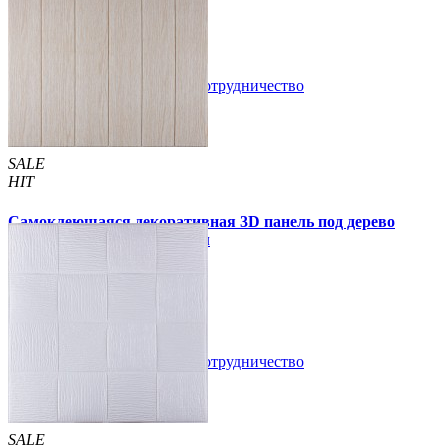
49 грн.
110 грн.
В закладки
Сотрудничество
Купить
SALE
HIT
Самоклеющаяся декоративная 3D панель под дерево
молочный дуб 700x700x5мм
94 грн.
160 грн.
/шт
/шт
В закладки
Сотрудничество
Купить
SALE