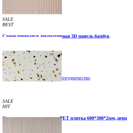
SALE
BEST
Самоклеющаяся декоративная 3D панель бамбук
капучино 700x700x8мм
129 грн.
160 грн.
/шт
/шт
В закладки
Сотрудничество
Купить
SALE
HIT
Самоклеящаяся стеновая PET плитка 600*300*2мм, цена
за 1 шт. (PET-1676)