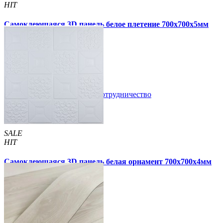
HIT
Самоклеющаяся 3D панель белое плетение 700x700x5мм
(3101-5)
89 грн.
180 грн.
/шт
/шт
В закладки
Сотрудничество
Купить
SALE
HIT
Самоклеющаяся 3D панель белая орнамент 700x700x4мм
(114-4)
55 грн.
210 грн.
/шт
/шт