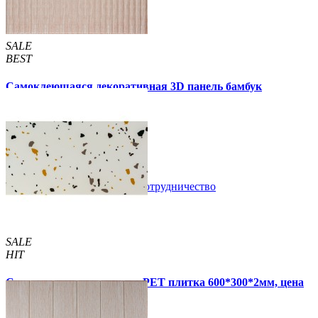
SALE
BEST
Самоклеющаяся декоративная 3D панель бамбук
капучино 700x700x8мм
129 грн.
160 грн.
/шт
/шт
В закладки
Сотрудничество
Купить
SALE
HIT
Самоклеящаяся стеновая PET плитка 600*300*2мм, цена
за 1 шт. (PET-1676)