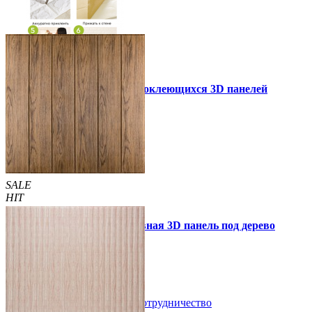
Инструкция установки самоклеющихся 3D панелей
Другие так же купили
SALE
HIT
Самоклеющаяся декоративная 3D панель под дерево
светлый дуб 700x700x5мм
89 грн.
160 грн.
/шт
/шт
В закладки
Сотрудничество
Купить