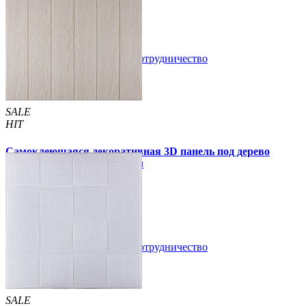
49 грн.
110 грн.
В закладки
Сотрудничество
Купить
SALE
HIT
Самоклеющаяся декоративная 3D панель под дерево
молочный дуб 700x700x5мм
94 грн.
160 грн.
/шт
/шт
В закладки
Сотрудничество
Купить
SALE