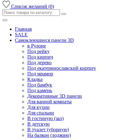
Список желаний (0)
Главная
SALE
Самоклеющиеся панели 3D
в Рулоне
Под рейку
Под кирпич
Под дерево
Под екатеринославский кирпич
Под мрамор
Кладка
Под бамбук
Под камень
Декоративные 3D панели
Для ванной комнаты
Для кухни
Для спальни
В гостиную (зал)
В детскую
В туалет (уборную)
На балкон (лоджию)