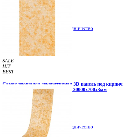
1 отзывов
В закладки
Сотрудничество
Купить
SALE
HIT
BEST
Самоклеющаяся декоративная 3D панель под кирпич
бежевый мрамор в рулоне 20 м 20000x700x3мм
1 999 грн.
2 800 грн.
/шт
/шт
В закладки
Сотрудничество
Купить