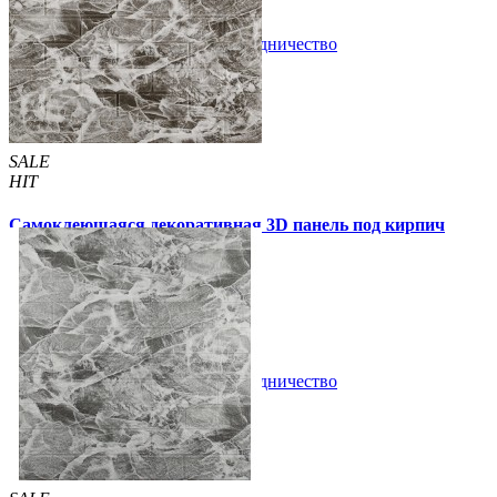
В закладки
Сотрудничество
Купить
SALE
HIT
Самоклеющаяся декоративная 3D панель под кирпич
черный мрамор 700x770x2мм
52 грн.
200 грн.
/шт
/шт
В закладки
Сотрудничество
Купить