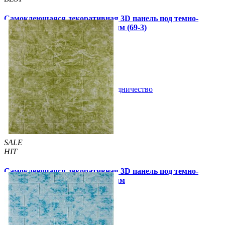
Самоклеющаяся декоративная 3D панель под темно-
оливковый мрамор 700x770x3мм (69-3)
79 грн.
130 грн.
/шт
/шт
В закладки
Сотрудничество
Купить
SALE
HIT
Самоклеющаяся декоративная 3D панель под темно-
оливковый мрамор 700x770x5мм
89 грн.
160 грн.
/шт
/шт