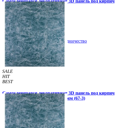
Самоклеющаяся декоративная 3D панель под кирпич
золотой мрамор 700x770x5мм
89 грн.
160 грн.
/шт
/шт
В закладки
Сотрудничество
Купить
SALE
HIT
BEST
Самоклеющаяся декоративная 3D панель под кирпич
мрамор темное море 700x770x3мм (67-3)
69 грн.
130 грн.
/шт
/шт