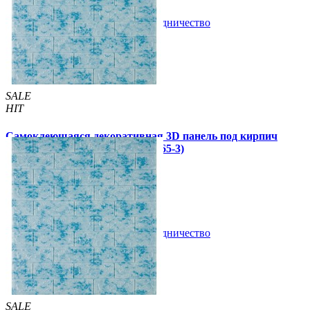
В закладки
Сотрудничество
Купить
SALE
HIT
Самоклеющаяся декоративная 3D панель под кирпич
голубой мрамор 700x770x3мм (65-3)
79 грн.
130 грн.
/шт
/шт
В закладки
Сотрудничество
Купить
SALE