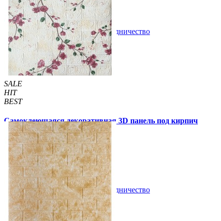
В закладки
Сотрудничество
Купить
SALE
HIT
BEST
Самоклеющаяся декоративная 3D панель под кирпич
сакура 700x770x4мм (6234-4)
57 грн.
140 грн.
/шт
/шт
В закладки
Сотрудничество
Купить