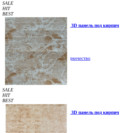
SALE
HIT
BEST
Самоклеющаяся декоративная 3D панель под кирпич
белый мрамор 700x770x3мм
69 грн.
160 грн.
/шт
/шт
В закладки
Сотрудничество
Купить
SALE
HIT
BEST
Самоклеющаяся декоративная 3D панель под кирпич
мрамор капучино 700x770x3мм
69 грн.
140 грн.
/шт
/шт