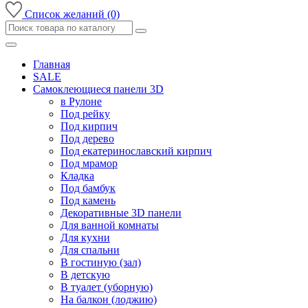
Список желаний (0)
Главная
SALE
Самоклеющиеся панели 3D
в Рулоне
Под рейку
Под кирпич
Под дерево
Под екатеринославский кирпич
Под мрамор
Кладка
Под бамбук
Под камень
Декоративные 3D панели
Для ванной комнаты
Для кухни
Для спальни
В гостиную (зал)
В детскую
В туалет (уборную)
На балкон (лоджию)