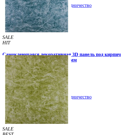
В закладки
Сотрудничество
Купить
SALE
HIT
Самоклеющаяся декоративная 3D панель под кирпич
мрамор темное море 700x770x5мм
89 грн.
160 грн.
/шт
/шт
В закладки
Сотрудничество
Купить
SALE
BEST