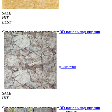
SALE
HIT
BEST
Самоклеющаяся декоративная 3D панель под кирпич
бежевый мрамор 700x770x2мм
55 грн.
200 грн.
/шт
/шт
В закладки
Сотрудничество
Купить
SALE
HIT
Самоклеющаяся декоративная 3D панель под кирпич