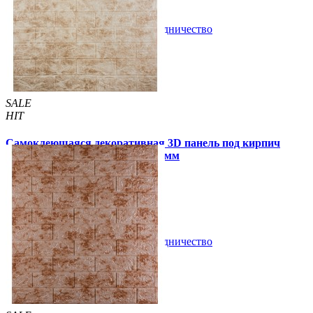
В закладки
Сотрудничество
Купить
SALE
HIT
Самоклеющаяся декоративная 3D панель под кирпич
коричневый мрамор 700x770x3мм
89 грн.
140 грн.
/шт
/шт
В закладки
Сотрудничество
Купить