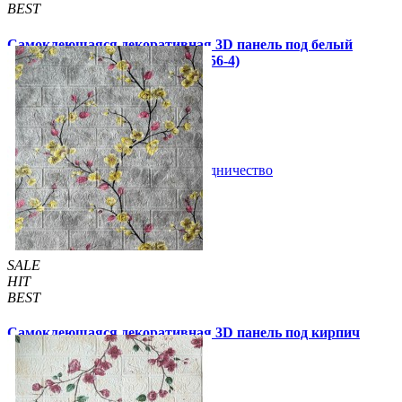
BEST
Самоклеющаяся декоративная 3D панель под белый
кирпич плющ 700x770x4мм (5056-4)
51 грн.
140 грн.
/шт
/шт
В закладки
Сотрудничество
Купить
SALE
HIT
BEST
Самоклеющаяся декоративная 3D панель под кирпич
магнолия 700x770x4мм (6233-4)
57 грн.
140 грн.
/шт
/шт