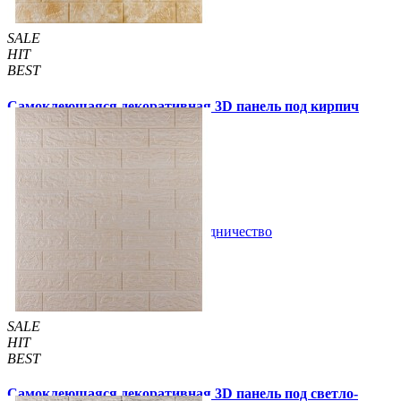
SALE
HIT
BEST
Самоклеющаяся декоративная 3D панель под кирпич
бежевый мрамор 700x770x3мм
53 грн.
140 грн.
/шт
/шт
В закладки
Сотрудничество
Купить
SALE
HIT
BEST
Самоклеющаяся декоративная 3D панель под светло-