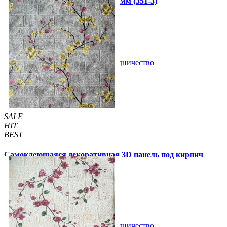
королевский мрамор 700x770x3мм (351-3)
59 грн.
160 грн.
/шт
/шт
В закладки
Сотрудничество
Купить
SALE
HIT
BEST
Самоклеющаяся декоративная 3D панель под кирпич
магнолия 700x770x3мм (6233-3)
59 грн.
140 грн.
/шт
/шт
В закладки
Сотрудничество
Купить