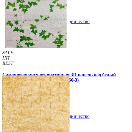
6 отзывов
В закладки
Сотрудничество
Купить
SALE
HIT
BEST
Самоклеющаяся декоративная 3D панель под белый
кирпич плющ 700x770x3мм (5056-3)
59 грн.
140 грн.
/шт
/шт
В закладки
Сотрудничество
Купить