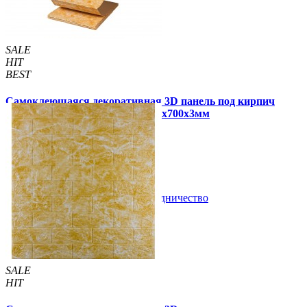
SALE
HIT
BEST
Самоклеющаяся декоративная 3D панель под кирпич
бежевый мрамор в рулоне 3080x700x3мм
289 грн.
450 грн.
/шт
/шт
В закладки
Сотрудничество
Купить
SALE
HIT