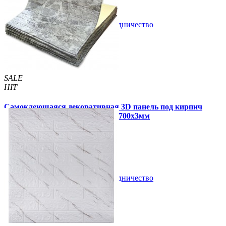
В закладки
Сотрудничество
Купить
SALE
HIT
Самоклеющаяся декоративная 3D панель под кирпич
черный мрамор в рулоне 3080x700x3мм
289 грн.
450 грн.
/шт
/шт
В закладки
Сотрудничество
Купить