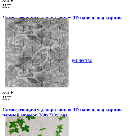
SALE
HIT
Самоклеющаяся декоративная 3D панель под кирпич
черный мрамор 700x770x3мм
59 грн.
160 грн.
/шт
/шт
В закладки
Сотрудничество
Купить
SALE
HIT
Самоклеющаяся декоративная 3D панель под кирпич
черный мрамор 700x770x5мм
89 грн.
170 грн.
/шт
/шт