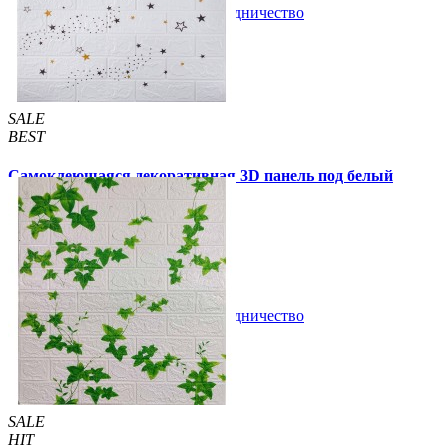
В закладки
Сотрудничество
Купить
SALE
BEST
Самоклеющаяся декоративная 3D панель под белый
кирпич звезды 700x770x3мм
51 грн.
140 грн.
/шт
/шт
В закладки
Сотрудничество
Купить
SALE
HIT