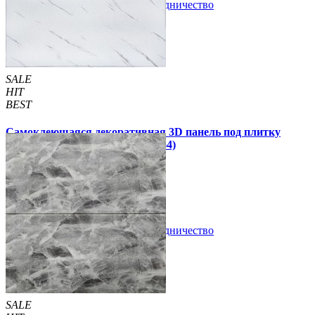
В закладки
Сотрудничество
Купить
SALE
HIT
BEST
Самоклеющаяся декоративная 3D панель под плитку
белый мрамор 700x700x4мм (364)
79 грн.
180 грн.
/шт
/шт
В закладки
Сотрудничество
Купить
SALE