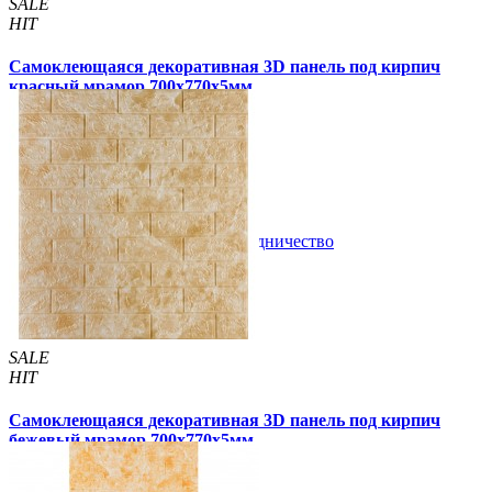
SALE
HIT
Самоклеющаяся декоративная 3D панель под кирпич
красный мрамор 700x770x5мм
95 грн.
160 грн.
/шт
/шт
1 отзывов
В закладки
Сотрудничество
Купить
SALE
HIT
Самоклеющаяся декоративная 3D панель под кирпич
бежевый мрамор 700x770x5мм
89 грн.
170 грн.
/шт
/шт