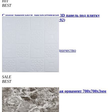
HIT
BEST
Самоклеющаяся декоративная 3D панель под плитку
черный мрамор 700x700x4мм (192)
79 грн.
180 грн.
/шт
/шт
В закладки
Сотрудничество
Купить
SALE
BEST
Самоклеющаяся 3D панель белая орнамент 700x700x3мм
59 грн.
160 грн.
/шт
/шт