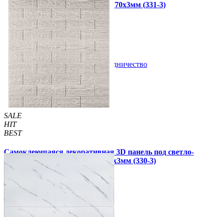
бежевый кирпич полоска 700x770x3мм (331-3)
64 грн.
130 грн.
/шт
/шт
В закладки
Сотрудничество
Купить
SALE
HIT
BEST
Самоклеющаяся декоративная 3D панель под светло-
серый кирпич полоска 700x770x3мм (330-3)
64 грн.
130 грн.
/шт
/шт