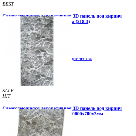
BEST
Самоклеющаяся декоративная 3D панель под кирпич
серо-синий мрамор 700x770x3мм (218-3)
89 грн.
140 грн.
/шт
/шт
В закладки
Сотрудничество
Купить
SALE
HIT
Самоклеющаяся декоративная 3D панель под кирпич
черный мрамор в рулоне 20 м 20000x700x3мм
1 999 грн.
2 800 грн.
/шт
/шт