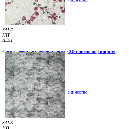
SALE
HIT
BEST
Самоклеющаяся декоративная 3D панель под кирпич
сакура 700x770x3мм (6234-3)
59 грн.
140 грн.
/шт
/шт
В закладки
Сотрудничество
Купить
SALE
HIT