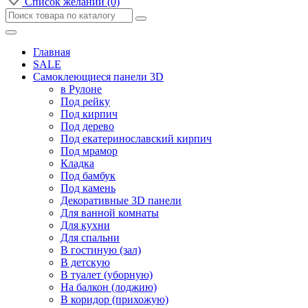
Список желаний (0)
Главная
SALE
Самоклеющиеся панели 3D
в Рулоне
Под рейку
Под кирпич
Под дерево
Под екатеринославский кирпич
Под мрамор
Кладка
Под бамбук
Под камень
Декоративные 3D панели
Для ванной комнаты
Для кухни
Для спальни
В гостиную (зал)
В детскую
В туалет (уборную)
На балкон (лоджию)
В коридор (прихожую)