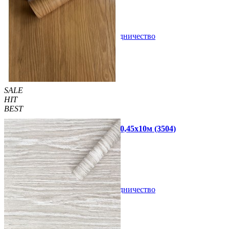
В закладки
Сотрудничество
Купить
SALE
HIT
BEST
Самоклеющаяся пленка ольха 0,45х10м (3504)
440 грн.
499 грн.
В закладки
Сотрудничество
Купить