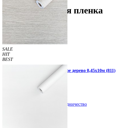
Самоклеющаяся пленка
SALE
HIT
BEST
Самоклеющаяся пленка бежевое дерево 0,45х10м (811)
440 грн.
499 грн.
В закладки
Сотрудничество
Купить