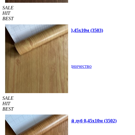
SALE
HIT
BEST
Самоклеющаяся пленка венге 0,45х10м (3503)
440 грн.
499 грн.
В закладки
Сотрудничество
Купить
SALE
HIT
BEST
Самоклеющаяся пленка золотой дуб 0,45х10м (3502)
440 грн.
499 грн.