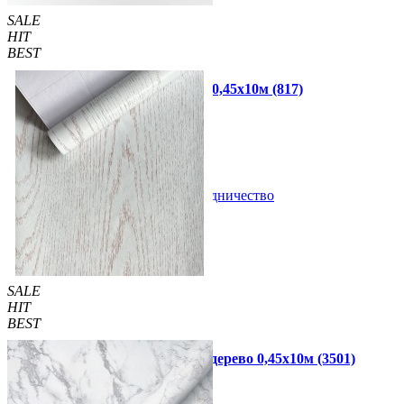
SALE
HIT
BEST
Самоклеющаяся пленка белая 0,45х10м (817)
440 грн.
499 грн.
В закладки
Сотрудничество
Купить
SALE
HIT
BEST
Самоклеющаяся пленка белое дерево 0,45х10м (3501)
440 грн.
499 грн.