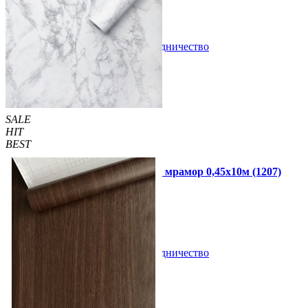
В закладки
Сотрудничество
Купить
SALE
HIT
BEST
Самоклеющаяся пленка белый мрамор 0,45х10м (1207)
440 грн.
499 грн.
В закладки
Сотрудничество
Купить