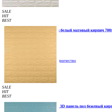
SALE
HIT
BEST
Самоклеющаяся 3D панель под белый матовый кирпич 700x7
47 грн.
130 грн.
/шт
/шт
В закладки
Сотрудничество
Купить
SALE
HIT
BEST
Самоклеющаяся декоративная 3D панель под бежевый кир