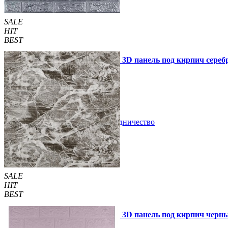
SALE
HIT
BEST
Самоклеющаяся декоративная 3D панель под кирпич серебр
47 грн.
90 грн.
/шт
/шт
В закладки
Сотрудничество
Купить
SALE
HIT
BEST
Самоклеющаяся декоративная 3D панель под кирпич черны