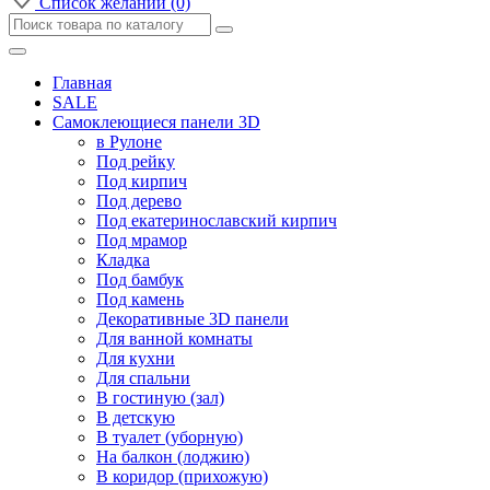
Список желаний (0)
Главная
SALE
Самоклеющиеся панели 3D
в Рулоне
Под рейку
Под кирпич
Под дерево
Под екатеринославский кирпич
Под мрамор
Кладка
Под бамбук
Под камень
Декоративные 3D панели
Для ванной комнаты
Для кухни
Для спальни
В гостиную (зал)
В детскую
В туалет (уборную)
На балкон (лоджию)
В коридор (прихожую)