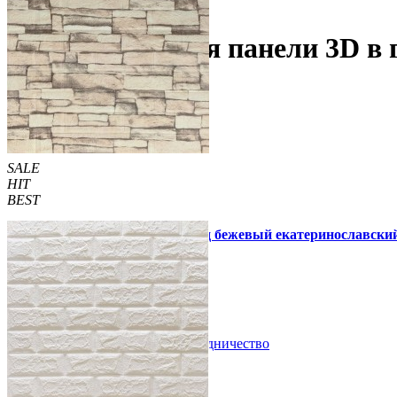
В гостиную (зал)
Самоклеющиеся панели 3D в г
SALE
HIT
BEST
Самоклеющаяся 3D панель под бежевый екатеринославский 
51 грн.
120 грн.
/шт
/шт
В закладки
Сотрудничество
Купить