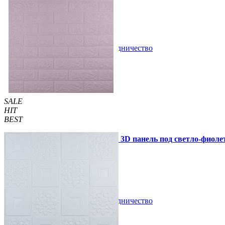
51 грн.
200 грн.
/шт
/шт
В закладки
Сотрудничество
Купить
SALE
HIT
BEST
Самоклеющаяся декоративная 3D панель под светло-фиоле
51 грн.
130 грн.
/шт
/шт
В закладки
Сотрудничество
Купить