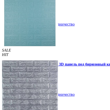
48 грн.
130 грн.
/шт
/шт
В закладки
Сотрудничество
Купить
SALE
HIT
Самоклеющаяся декоративная 3D панель под бирюзовый к
47 грн.
140 грн.
/шт
/шт
В закладки
Сотрудничество
Купить