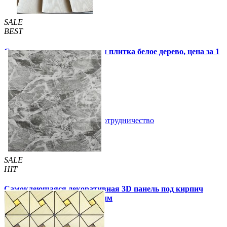
SALE
BEST
Самоклеящаяся виниловая плитка белое дерево, цена за 1
шт. (СВП-015)
57 грн.
115 грн.
В закладки
Сотрудничество
Купить
SALE
HIT
Самоклеющаяся декоративная 3D панель под кирпич
черный мрамор 700x770x3мм
59 грн.
160 грн.
/шт
/шт