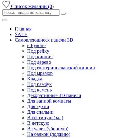
Список желаний (0)
Главная
SALE
Самоклеющиеся панели 3D
в Рулоне
Под рейку
Под кирпич
Под дерево
Под екатеринославский кирпич
Под мрамор
Кладка
Под бамбук
Под камень
Декоративные 3D панели
Для ванной комнаты
Для кухни
Для спальни
В гостиную (зал)
В детскую
В туалет (уборную)
На балкон (лоджию)