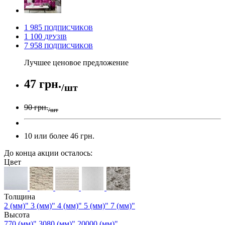
1 985
ПОДПИСЧИКОВ
1 100
ДРУЗІВ
7 958
ПОДПИСЧИКОВ
Лучшее ценовое предложение
47 грн.
/шт
90 грн.
/шт
10 или более 46 грн.
До конца акции осталось:
Цвет
Толщина
2 (мм)"
3 (мм)"
4 (мм)"
5 (мм)"
7 (мм)"
Высота
770 (мм)"
3080 (мм)"
20000 (мм)"