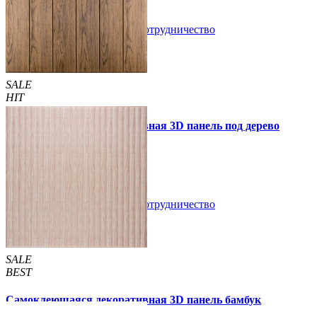
В закладки
Сотрудничество
Купить
SALE
HIT
Самоклеющаяся декоративная 3D панель под дерево
светлый дуб 700x700x5мм
89 грн.
160 грн.
/шт
/шт
В закладки
Сотрудничество
Купить
SALE
BEST
Самоклеющаяся декоративная 3D панель бамбук
капучино 700x700x8мм