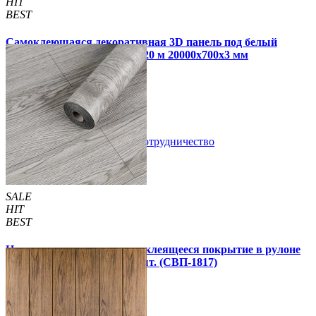
HIT
BEST
Самоклеющаяся декоративная 3D панель под белый
матовый кирпич в рулоне 20 м 20000x700x3 мм
1 850 грн.
2 899 грн.
/шт
/шт
В закладки
Сотрудничество
Купить
SALE
HIT
BEST
Напольное виниловое самоклеящееся покрытие в рулоне
3000х600х1,5мм, цена за 1 шт. (СВП-1817)
990 грн.
1 390 грн.