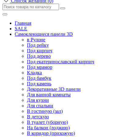
Список желаний (0)
Главная
SALE
Самоклеющиеся панели 3D
в Рулоне
Под рейку
Под кирпич
Под дерево
Под екатеринославский кирпич
Под мрамор
Кладка
Под бамбук
Под камень
Декоративные 3D панели
Для ванной комнаты
Для кухни
Для спальни
В гостиную (зал)
В детскую
В туалет (уборную)
На балкон (лоджию)
В коридор (прихожую)