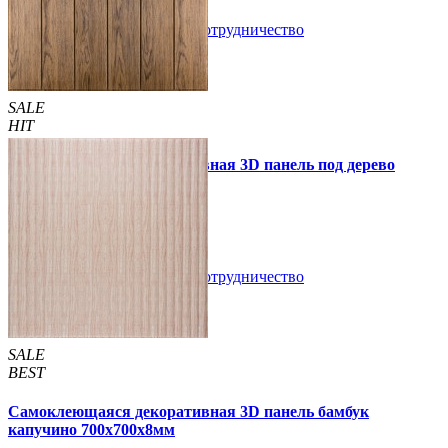
В закладки
Сотрудничество
Купить
SALE
HIT
Самоклеющаяся декоративная 3D панель под дерево
светлый дуб 700x700x5мм
89 грн.
160 грн.
/шт
/шт
В закладки
Сотрудничество
Купить
SALE
BEST
Самоклеющаяся декоративная 3D панель бамбук
капучино 700x700x8мм