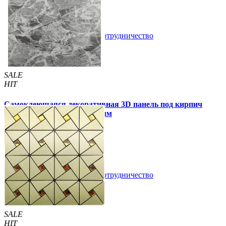
В закладки
Сотрудничество
Купить
SALE
HIT
Самоклеющаяся декоративная 3D панель под кирпич
черный мрамор 700x770x3мм
59 грн.
160 грн.
/шт
/шт
В закладки
Сотрудничество
Купить
SALE
HIT