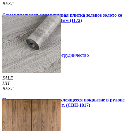
BEST
Самоклеющаяся алюминиевая плитка зеленое золото со
стразами мозаика 300х300х3мм (1172)
99 грн.
150 грн.
В закладки
Сотрудничество
Купить
SALE
HIT
BEST
Напольное виниловое самоклеящееся покрытие в рулоне
3000х600х1,5мм, цена за 1 шт. (СВП-1817)
990 грн.
1 390 грн.