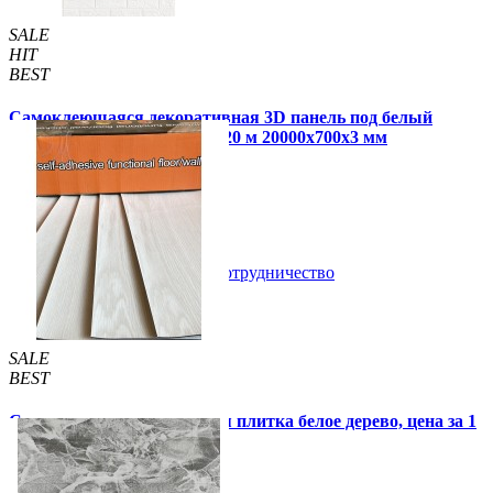
SALE
HIT
BEST
Самоклеющаяся декоративная 3D панель под белый
матовый кирпич в рулоне 20 м 20000x700x3 мм
1 850 грн.
2 899 грн.
/шт
/шт
В закладки
Сотрудничество
Купить
SALE
BEST
Самоклеящаяся виниловая плитка белое дерево, цена за 1
шт. (СВП-015)
57 грн.
115 грн.