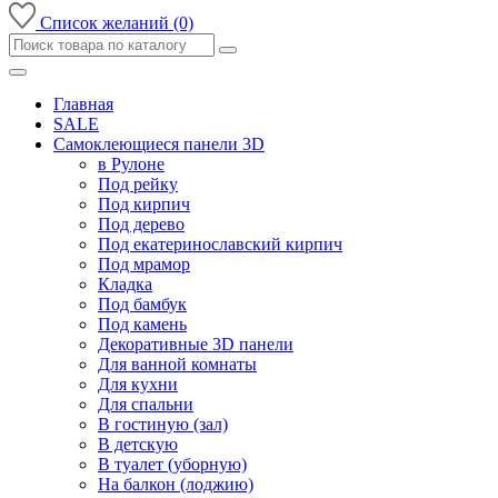
Список желаний (0)
Главная
SALE
Самоклеющиеся панели 3D
в Рулоне
Под рейку
Под кирпич
Под дерево
Под екатеринославский кирпич
Под мрамор
Кладка
Под бамбук
Под камень
Декоративные 3D панели
Для ванной комнаты
Для кухни
Для спальни
В гостиную (зал)
В детскую
В туалет (уборную)
На балкон (лоджию)