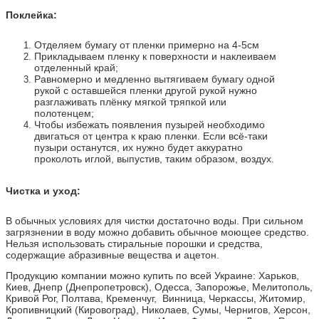
Поклейка:
Отделяем бумагу от пленки примерно на 4-5см
Прикладываем пленку к поверхности и наклеиваем
отделенный край;
Равномерно и медленно вытягиваем бумагу одной
рукой с оставшейся пленки другой рукой нужно
разглаживать плёнку мягкой тряпкой или
полотенцем;
Чтобы избежать появления пузырей необходимо
двигаться от центра к краю пленки. Если всё-таки
пузыри останутся, их нужно будет аккуратно
проколоть иглой, выпустив, таким образом, воздух.
Чистка и уход:
В обычных условиях для чистки достаточно воды. При сильном
загрязнении в воду можно добавить обычное моющее средство.
Нельзя использовать стиральные порошки и средства,
содержащие абразивные вещества и ацетон.
Продукцию компании можно купить по всей Украине: Харьков,
Киев, Днепр (Днепропетровск), Одесса, Запорожье, Мелитополь,
Кривой Рог, Полтава, Кременчуг, Винница, Черкассы, Житомир,
Кропивницкий (Кировоград), Николаев, Сумы, Чернигов, Херсон,