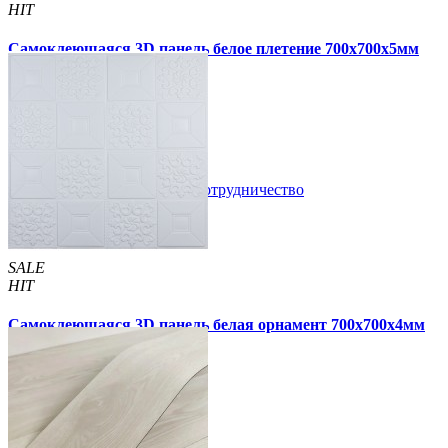
HIT
Самоклеющаяся 3D панель белое плетение 700x700x5мм
(3101-5)
89 грн.
180 грн.
/шт
/шт
В закладки
Сотрудничество
Купить
SALE
HIT
Самоклеющаяся 3D панель белая орнамент 700x700x4мм
(114-4)
55 грн.
210 грн.
/шт
/шт