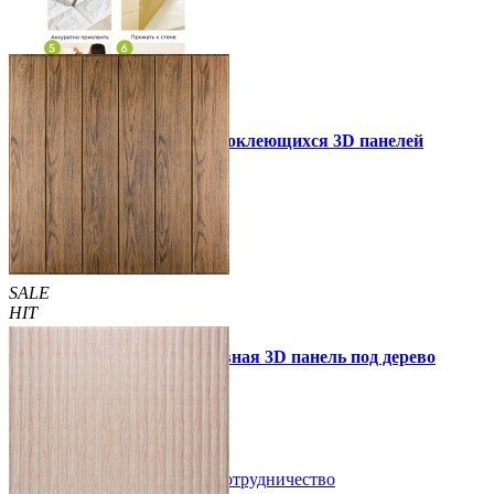
Инструкция установки самоклеющихся 3D панелей
Другие так же купили
SALE
HIT
Самоклеющаяся декоративная 3D панель под дерево
светлый дуб 700x700x5мм
89 грн.
160 грн.
/шт
/шт
В закладки
Сотрудничество
Купить