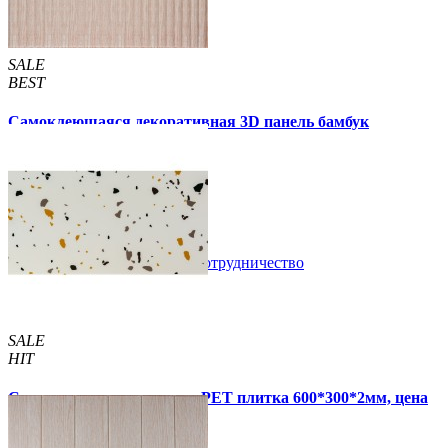
SALE
BEST
Самоклеющаяся декоративная 3D панель бамбук
капучино 700x700x8мм
129 грн.
160 грн.
/шт
/шт
В закладки
Сотрудничество
Купить
SALE
HIT
Самоклеящаяся стеновая PET плитка 600*300*2мм, цена
за 1 шт. (PET-1676)