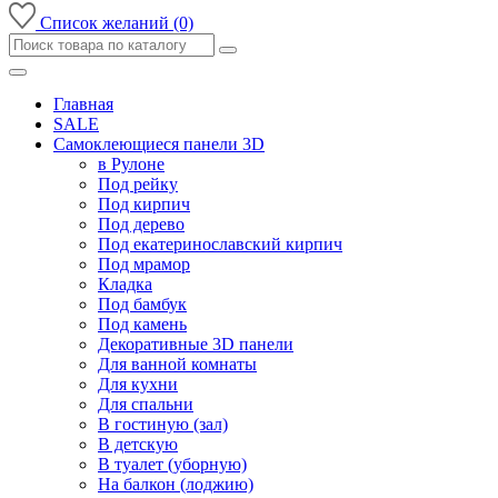
Список желаний (0)
Главная
SALE
Самоклеющиеся панели 3D
в Рулоне
Под рейку
Под кирпич
Под дерево
Под екатеринославский кирпич
Под мрамор
Кладка
Под бамбук
Под камень
Декоративные 3D панели
Для ванной комнаты
Для кухни
Для спальни
В гостиную (зал)
В детскую
В туалет (уборную)
На балкон (лоджию)