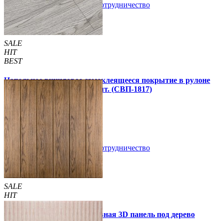
В закладки
Сотрудничество
Купить
SALE
HIT
BEST
Напольное виниловое самоклеящееся покрытие в рулоне
3000х600х1,5мм, цена за 1 шт. (СВП-1817)
990 грн.
1 390 грн.
В закладки
Сотрудничество
Купить
SALE
HIT
Самоклеющаяся декоративная 3D панель под дерево