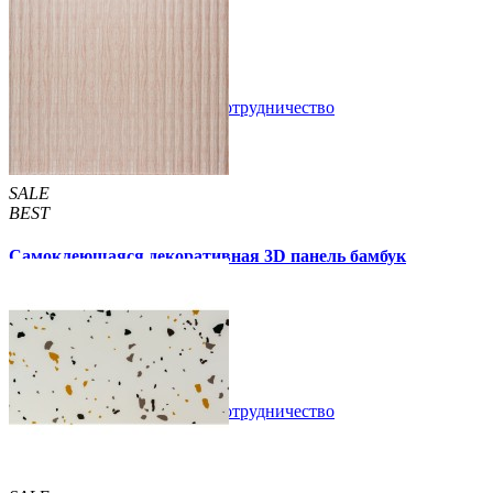
светлый дуб 700x700x5мм
89 грн.
160 грн.
/шт
/шт
В закладки
Сотрудничество
Купить
SALE
BEST
Самоклеющаяся декоративная 3D панель бамбук
капучино 700x700x8мм
129 грн.
160 грн.
/шт
/шт
В закладки
Сотрудничество
Купить