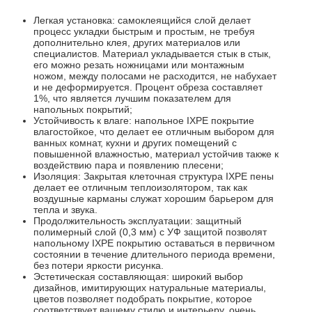
Легкая установка: самоклеящийся слой делает
процесс укладки быстрым и простым, не требуя
дополнительно клея, других материалов или
специалистов. Материал укладывается стык в стык,
его можно резать ножницами или монтажным
ножом, между полосами не расходится, не набухает
и не деформируется. Процент обреза составляет
1%, что является лучшим показателем для
напольных покрытий;
Устойчивость к влаге: напольное IXPE покрытие
влагостойкое, что делает ее отличным выбором для
ванных комнат, кухни и других помещений с
повышенной влажностью, материал устойчив также к
воздействию пара и появлению плесени;
Изоляция: Закрытая клеточная структура IXPE пены
делает ее отличным теплоизолятором, так как
воздушные карманы служат хорошим барьером для
тепла и звука.
Продолжительность эксплуатации: защитный
полимерный слой (0,3 мм) с УФ защитой позволят
напольному IXPE покрытию оставаться в первичном
состоянии в течение длительного периода времени,
без потери яркости рисунка.
Эстетическая составляющая: широкий выбор
дизайнов, имитирующих натуральные материалы,
цветов позволяет подобрать покрытие, которое
соответствует вашему стилю и интерьеру, очень