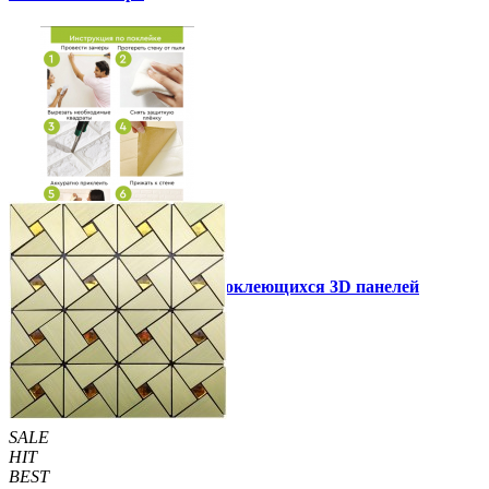
Инструкция установки самоклеющихся 3D панелей
Другие так же купили
SALE
HIT
BEST