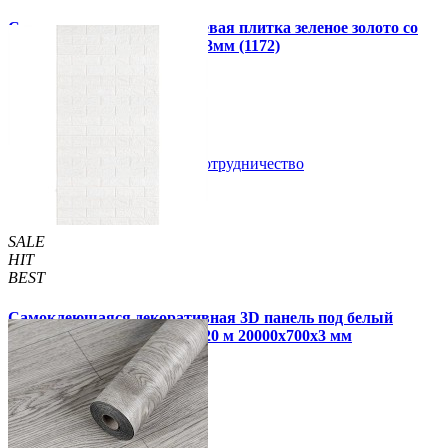
Самоклеющаяся алюминиевая плитка зеленое золото со
стразами мозаика 300х300х3мм (1172)
99 грн.
150 грн.
В закладки
Сотрудничество
Купить
SALE
HIT
BEST
Самоклеющаяся декоративная 3D панель под белый
матовый кирпич в рулоне 20 м 20000x700x3 мм
1 850 грн.
2 899 грн.
/шт
/шт