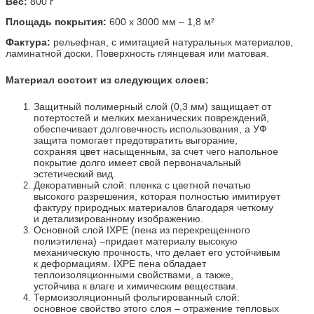
Вес:
800 г
Площадь покрытия:
600 х 3000 мм – 1,8 м²
Фактура:
рельефная, с имитацией натуральных материалов,
ламинатной доски. Поверхность глянцевая или матовая.
Материал состоит из следующих слоев:
Защитный полимерный слой (0,3 мм) защищает от
потертостей и мелких механических повреждений,
обеспечивает долговечность использования, а УФ
защита помогает предотвратить выгорание,
сохраняя цвет насыщенным, за счет чего напольное
покрытие долго имеет свой первоначальный
эстетический вид.
Декоративный слой: пленка с цветной печатью
высокого разрешения, которая полностью имитирует
фактуру природных материалов благодаря четкому
и детализированному изображению.
Основной слой IXPE (пена из перекрещенного
полиэтилена) –придает материалу высокую
механическую прочность, что делает его устойчивым
к деформациям. IXPE пена обладает
теплоизоляционными свойствами, а также,
устойчива к влаге и химическим веществам.
Термоизоляционный фольгированный слой:
основное свойство этого слоя – отражение тепловых