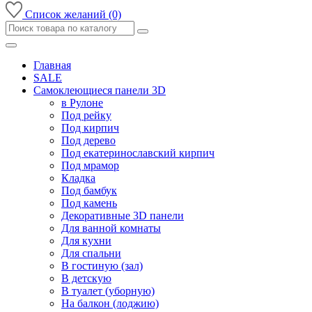
Список желаний (0)
Главная
SALE
Самоклеющиеся панели 3D
в Рулоне
Под рейку
Под кирпич
Под дерево
Под екатеринославский кирпич
Под мрамор
Кладка
Под бамбук
Под камень
Декоративные 3D панели
Для ванной комнаты
Для кухни
Для спальни
В гостиную (зал)
В детскую
В туалет (уборную)
На балкон (лоджию)