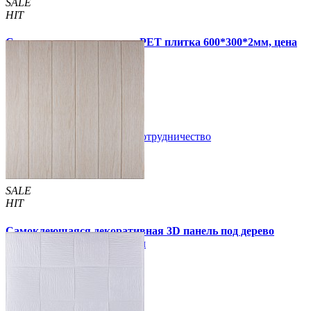
SALE
HIT
Самоклеящаяся стеновая PET плитка 600*300*2мм, цена
за 1 шт. (PET-1676)
49 грн.
110 грн.
В закладки
Сотрудничество
Купить
SALE
HIT
Самоклеющаяся декоративная 3D панель под дерево
молочный дуб 700x700x5мм
94 грн.
160 грн.
/шт
/шт