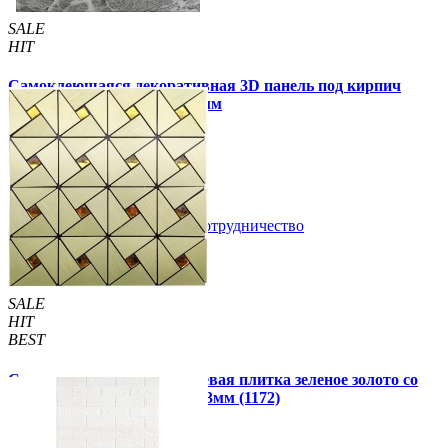
SALE
HIT
Самоклеющаяся декоративная 3D панель под кирпич
черный мрамор 700x770x3мм
59 грн.
160 грн.
/шт
/шт
В закладки
Сотрудничество
Купить
SALE
HIT
BEST
Самоклеющаяся алюминиевая плитка зеленое золото со
стразами мозаика 300х300х3мм (1172)
99 грн.
150 грн.