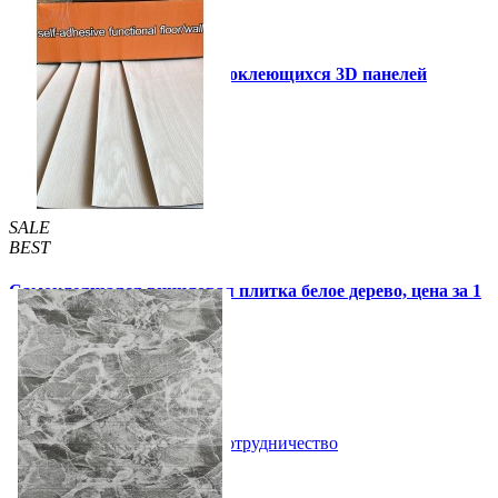
Инструкция установки самоклеющихся 3D панелей
Другие так же купили
SALE
BEST
Самоклеящаяся виниловая плитка белое дерево, цена за 1
шт. (СВП-015)
57 грн.
115 грн.
В закладки
Сотрудничество
Купить