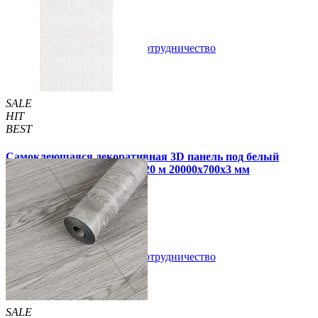
В закладки
Сотрудничество
Купить
SALE
HIT
BEST
Самоклеющаяся декоративная 3D панель под белый
матовый кирпич в рулоне 20 м 20000x700x3 мм
1 850 грн.
2 899 грн.
/шт
/шт
В закладки
Сотрудничество
Купить
SALE