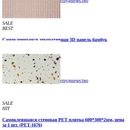
В закладки
Сотрудничество
Купить
SALE
BEST
Самоклеющаяся декоративная 3D панель бамбук
капучино 700x700x8мм
129 грн.
160 грн.
/шт
/шт
В закладки
Сотрудничество
Купить
SALE
HIT
Самоклеящаяся стеновая PET плитка 600*300*2мм, цена
за 1 шт. (PET-1676)