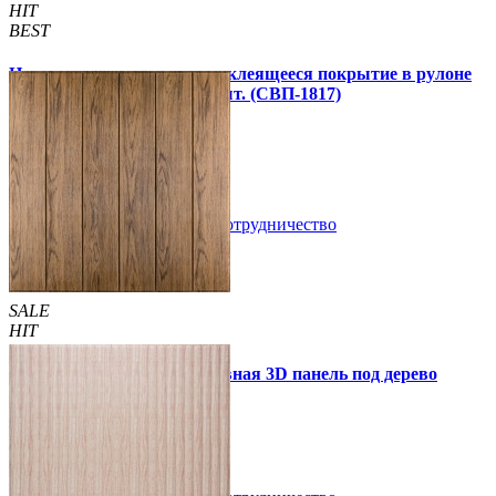
HIT
BEST
Напольное виниловое самоклеящееся покрытие в рулоне
3000х600х1,5мм, цена за 1 шт. (СВП-1817)
990 грн.
1 390 грн.
В закладки
Сотрудничество
Купить
SALE
HIT
Самоклеющаяся декоративная 3D панель под дерево
светлый дуб 700x700x5мм
89 грн.
160 грн.
/шт
/шт