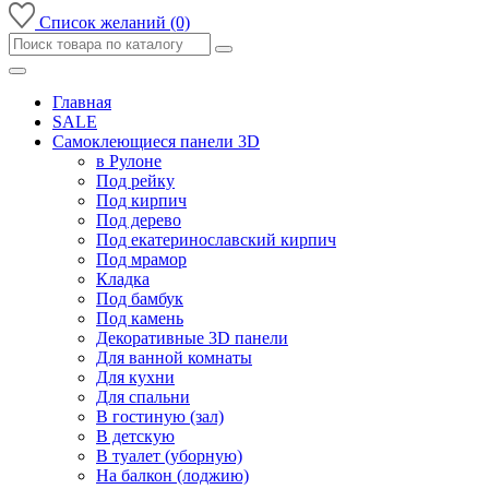
Список желаний (0)
Главная
SALE
Самоклеющиеся панели 3D
в Рулоне
Под рейку
Под кирпич
Под дерево
Под екатеринославский кирпич
Под мрамор
Кладка
Под бамбук
Под камень
Декоративные 3D панели
Для ванной комнаты
Для кухни
Для спальни
В гостиную (зал)
В детскую
В туалет (уборную)
На балкон (лоджию)