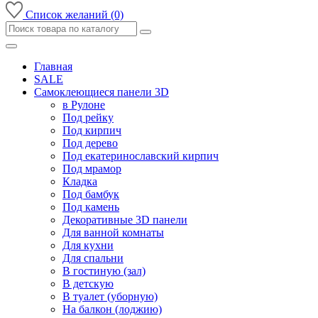
Список желаний (0)
Главная
SALE
Самоклеющиеся панели 3D
в Рулоне
Под рейку
Под кирпич
Под дерево
Под екатеринославский кирпич
Под мрамор
Кладка
Под бамбук
Под камень
Декоративные 3D панели
Для ванной комнаты
Для кухни
Для спальни
В гостиную (зал)
В детскую
В туалет (уборную)
На балкон (лоджию)