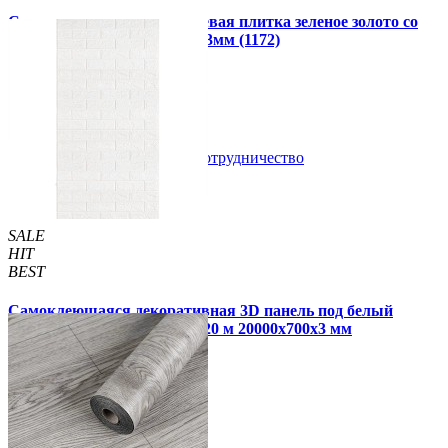
Самоклеющаяся алюминиевая плитка зеленое золото со
стразами мозаика 300х300х3мм (1172)
99 грн.
150 грн.
В закладки
Сотрудничество
Купить
SALE
HIT
BEST
Самоклеющаяся декоративная 3D панель под белый
матовый кирпич в рулоне 20 м 20000x700x3 мм
1 850 грн.
2 899 грн.
/шт
/шт