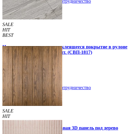
В закладки
Сотрудничество
Купить
SALE
HIT
BEST
Напольное виниловое самоклеящееся покрытие в рулоне
3000х600х1,5мм, цена за 1 шт. (СВП-1817)
990 грн.
1 390 грн.
В закладки
Сотрудничество
Купить
SALE
HIT
Самоклеющаяся декоративная 3D панель под дерево
светлый дуб 700x700x5мм