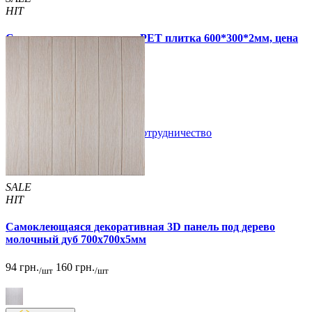
HIT
Самоклеящаяся стеновая PET плитка 600*300*2мм, цена
за 1 шт. (PET-1676)
49 грн.
110 грн.
В закладки
Сотрудничество
Купить
SALE
HIT
Самоклеющаяся декоративная 3D панель под дерево
молочный дуб 700x700x5мм
94 грн.
160 грн.
/шт
/шт