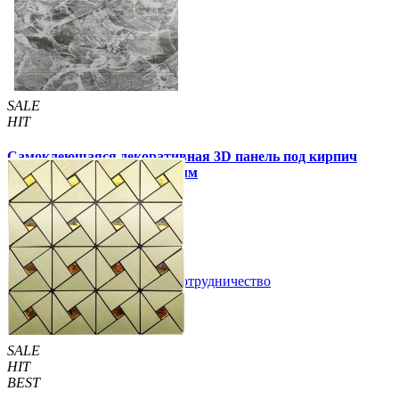
Другие так же купили
SALE
HIT
Самоклеющаяся декоративная 3D панель под кирпич
черный мрамор 700x770x3мм
59 грн.
160 грн.
/шт
/шт
В закладки
Сотрудничество
Купить
SALE
HIT
BEST