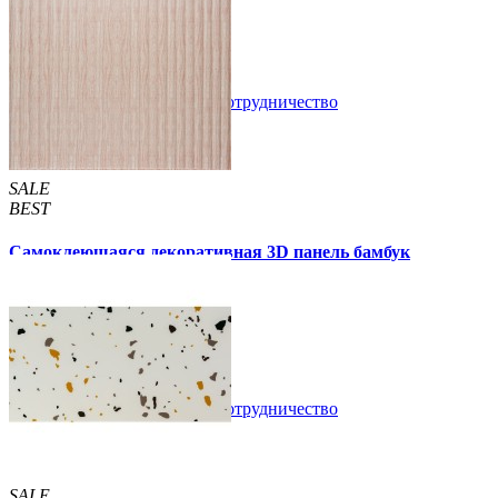
89 грн.
160 грн.
/шт
/шт
В закладки
Сотрудничество
Купить
SALE
BEST
Самоклеющаяся декоративная 3D панель бамбук
капучино 700x700x8мм
129 грн.
160 грн.
/шт
/шт
В закладки
Сотрудничество
Купить
SALE