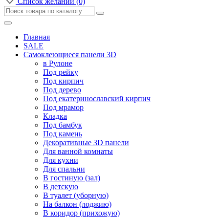
Список желаний (0)
Главная
SALE
Самоклеющиеся панели 3D
в Рулоне
Под рейку
Под кирпич
Под дерево
Под екатеринославский кирпич
Под мрамор
Кладка
Под бамбук
Под камень
Декоративные 3D панели
Для ванной комнаты
Для кухни
Для спальни
В гостиную (зал)
В детскую
В туалет (уборную)
На балкон (лоджию)
В коридор (прихожую)