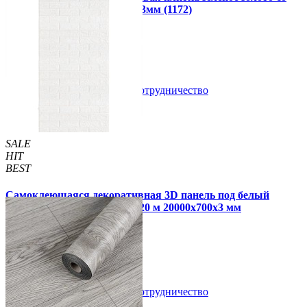
стразами мозаика 300х300х3мм (1172)
99 грн.
150 грн.
В закладки
Сотрудничество
Купить
SALE
HIT
BEST
Самоклеющаяся декоративная 3D панель под белый
матовый кирпич в рулоне 20 м 20000x700x3 мм
1 850 грн.
2 899 грн.
/шт
/шт
В закладки
Сотрудничество
Купить