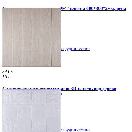
Самоклеящаяся стеновая PET плитка 600*300*2мм, цена
за 1 шт. (PET-1676)
49 грн.
110 грн.
В закладки
Сотрудничество
Купить
SALE
HIT
Самоклеющаяся декоративная 3D панель под дерево
молочный дуб 700x700x5мм
94 грн.
160 грн.
/шт
/шт
В закладки
Сотрудничество
Купить