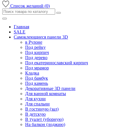
Список желаний (0)
Главная
SALE
Самоклеющиеся панели 3D
в Рулоне
Под рейку
Под кирпич
Под дерево
Под екатеринославский кирпич
Под мрамор
Кладка
Под бамбук
Под камень
Декоративные 3D панели
Для ванной комнаты
Для кухни
Для спальни
В гостиную (зал)
В детскую
В туалет (уборную)
На балкон (лоджию)