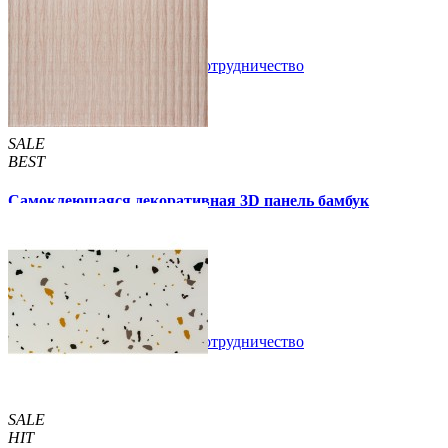
89 грн.
160 грн.
/шт
/шт
В закладки
Сотрудничество
Купить
SALE
BEST
Самоклеющаяся декоративная 3D панель бамбук
капучино 700x700x8мм
129 грн.
160 грн.
/шт
/шт
В закладки
Сотрудничество
Купить
SALE
HIT