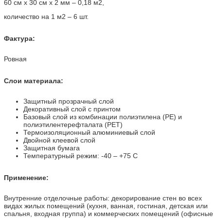
60 см х 30 см х 2 мм – 0,18 м2,
количество на 1 м2 – 6 шт.
Фактура:
Ровная
Слои материала:
Защитный прозрачный слой
Декоративный слой с принтом
Базовый слой из комбинации полиэтилена (PE) и
полиэтилентерефталата (PET)
Термоизоляционный алюминиевый слой
Двойной клеевой слой
Защитная бумага
Температурный режим: -40 – +75 С
Применение:
Внутренние отделочные работы: декорирование стен во всех
видах жилых помещений (кухня, ванная, гостиная, детская или
спальня, входная группа) и коммерческих помещений (офисные