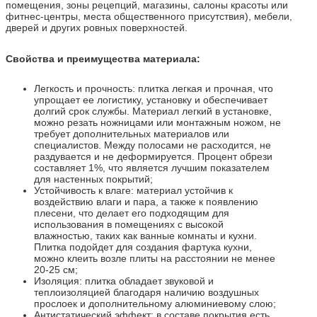
помещения, зоны рецепций, магазины, салоны красоты или
фитнес-центры, места общественного присутствия), мебели,
дверей и других ровных поверхностей.
Свойства и преимущества материала:
Легкость и прочность: плитка легкая и прочная, что
упрощает ее логистику, установку и обеспечивает
долгий срок службы. Материал легкий в установке,
можно резать ножницами или монтажным ножом, не
требует дополнительных материалов или
специалистов. Между полосами не расходится, не
раздувается и не деформируется. Процент обрези
составляет 1%, что является лучшим показателем
для настенных покрытий;
Устойчивость к влаге: материал устойчив к
воздействию влаги и пара, а также к появлению
плесени, что делает его подходящим для
использования в помещениях с высокой
влажностью, таких как ванные комнаты и кухни.
Плитка подойдет для создания фартука кухни,
можно клеить возле плиты на расстоянии не менее
20-25 см;
Изоляция: плитка обладает звуковой и
теплоизоляцией благодаря наличию воздушных
прослоек и дополнительному алюминиевому слою;
Антистатический эффект: в составе покрытия есть