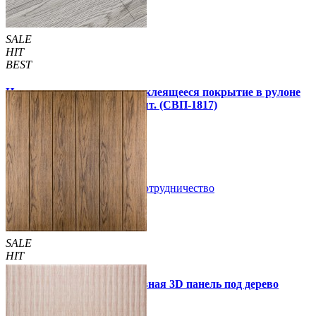
SALE
HIT
BEST
Напольное виниловое самоклеящееся покрытие в рулоне
3000х600х1,5мм, цена за 1 шт. (СВП-1817)
990 грн.
1 390 грн.
В закладки
Сотрудничество
Купить
SALE
HIT
Самоклеющаяся декоративная 3D панель под дерево
светлый дуб 700x700x5мм