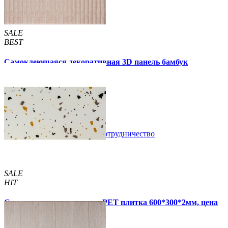
SALE
BEST
Самоклеющаяся декоративная 3D панель бамбук
капучино 700x700x8мм
129 грн.
160 грн.
/шт
/шт
В закладки
Сотрудничество
Купить
SALE
HIT
Самоклеящаяся стеновая PET плитка 600*300*2мм, цена
за 1 шт. (PET-1676)