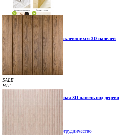
Инструкция установки самоклеющихся 3D панелей
Другие так же купили
SALE
HIT
Самоклеющаяся декоративная 3D панель под дерево
светлый дуб 700x700x5мм
89 грн.
160 грн.
/шт
/шт
В закладки
Сотрудничество
Купить