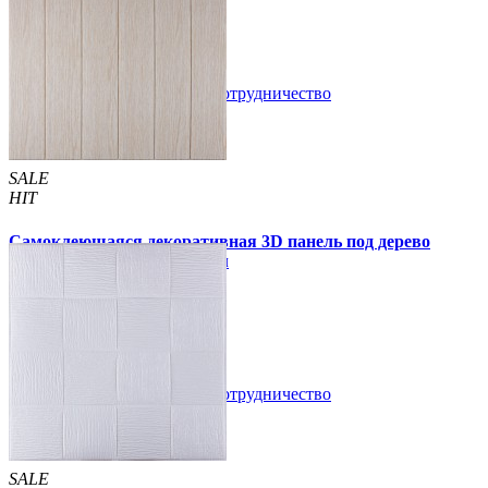
49 грн.
110 грн.
В закладки
Сотрудничество
Купить
SALE
HIT
Самоклеющаяся декоративная 3D панель под дерево
молочный дуб 700x700x5мм
94 грн.
160 грн.
/шт
/шт
В закладки
Сотрудничество
Купить
SALE