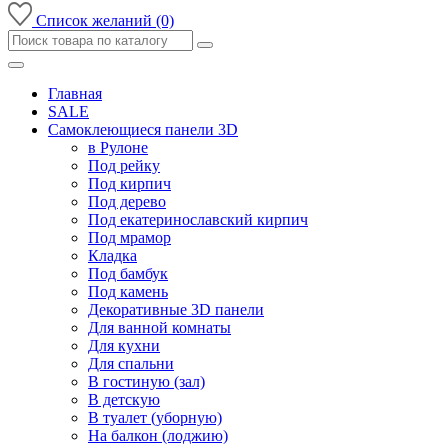
Список желаний (0)
Главная
SALE
Самоклеющиеся панели 3D
в Рулоне
Под рейку
Под кирпич
Под дерево
Под екатеринославский кирпич
Под мрамор
Кладка
Под бамбук
Под камень
Декоративные 3D панели
Для ванной комнаты
Для кухни
Для спальни
В гостиную (зал)
В детскую
В туалет (уборную)
На балкон (лоджию)