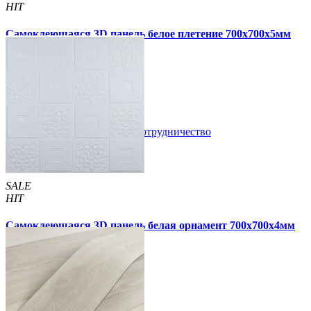
HIT
Самоклеющаяся 3D панель белое плетение 700x700x5мм
(3101-5)
89 грн.
180 грн.
/шт
/шт
В закладки
Сотрудничество
Купить
SALE
HIT
Самоклеющаяся 3D панель белая орнамент 700x700x4мм
(114-4)
55 грн.
210 грн.
/шт
/шт