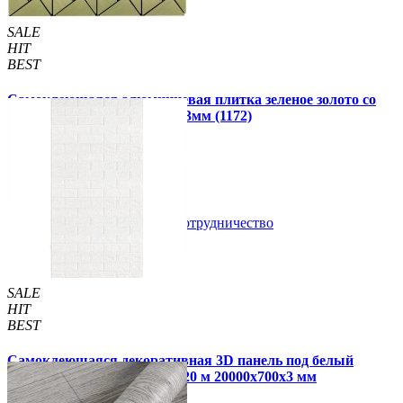
SALE
HIT
BEST
Самоклеющаяся алюминиевая плитка зеленое золото со
стразами мозаика 300х300х3мм (1172)
99 грн.
150 грн.
В закладки
Сотрудничество
Купить
SALE
HIT
BEST
Самоклеющаяся декоративная 3D панель под белый
матовый кирпич в рулоне 20 м 20000x700x3 мм