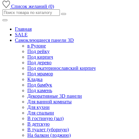
Список желаний (0)
Главная
SALE
Самоклеющиеся панели 3D
в Рулоне
Под рейку
Под кирпич
Под дерево
Под екатеринославский кирпич
Под мрамор
Кладка
Под бамбук
Под камень
Декоративные 3D панели
Для ванной комнаты
Для кухни
Для спальни
В гостиную (зал)
В детскую
В туалет (уборную)
На балкон (лоджию)