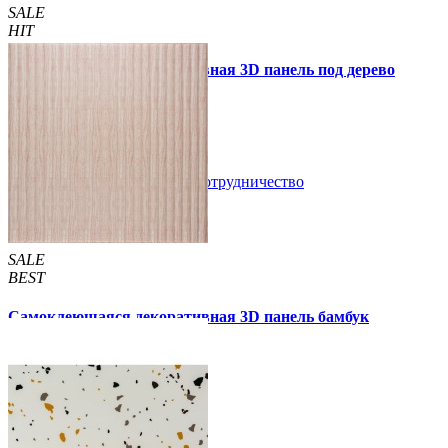
SALE
HIT
Самоклеющаяся декоративная 3D панель под дерево
светлый дуб 700x700x5мм
89 грн.
160 грн.
/шт
/шт
В закладки
Сотрудничество
Купить
SALE
BEST
Самоклеющаяся декоративная 3D панель бамбук
капучино 700x700x8мм
129 грн.
160 грн.
/шт
/шт