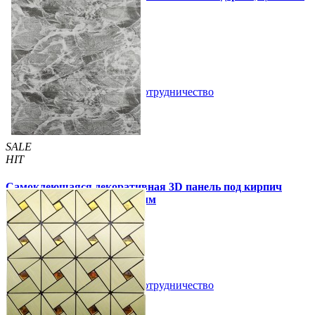
шт. (СВП-015)
57 грн.
115 грн.
В закладки
Сотрудничество
Купить
SALE
HIT
Самоклеющаяся декоративная 3D панель под кирпич
черный мрамор 700x770x3мм
59 грн.
160 грн.
/шт
/шт
В закладки
Сотрудничество
Купить