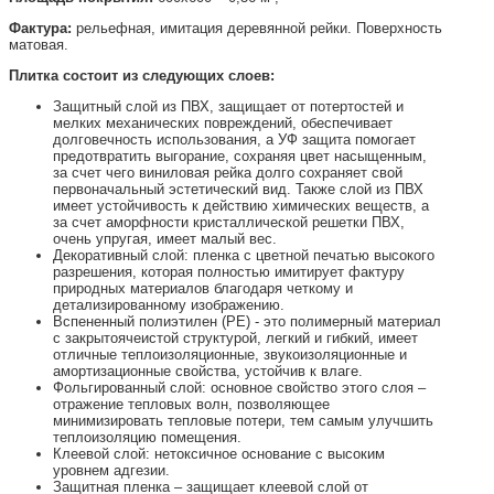
Фактура:
рельефная, имитация деревянной рейки. Поверхность
матовая.
Плитка состоит из следующих слоев:
Защитный слой из ПВХ, защищает от потертостей и
мелких механических повреждений, обеспечивает
долговечность использования, а УФ защита помогает
предотвратить выгорание, сохраняя цвет насыщенным,
за счет чего виниловая рейка долго сохраняет свой
первоначальный эстетический вид. Также слой из ПВХ
имеет устойчивость к действию химических веществ, а
за счет аморфности кристаллической решетки ПВХ,
очень упругая, имеет малый вес.
Декоративный слой: пленка с цветной печатью высокого
разрешения, которая полностью имитирует фактуру
природных материалов благодаря четкому и
детализированному изображению.
Вспененный полиэтилен (РЕ) - это полимерный материал
с закрытоячеистой структурой, легкий и гибкий, имеет
отличные теплоизоляционные, звукоизоляционные и
амортизационные свойства, устойчив к влаге.
Фольгированный слой: основное свойство этого слоя –
отражение тепловых волн, позволяющее
минимизировать тепловые потери, тем самым улучшить
теплоизоляцию помещения.
Клеевой слой: нетоксичное основание с высоким
уровнем адгезии.
Защитная пленка – защищает клеевой слой от