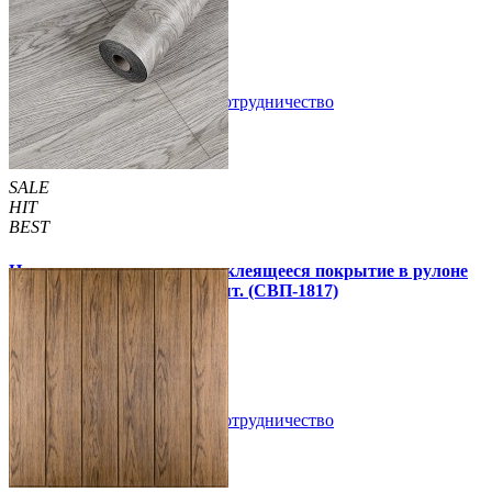
1 850 грн.
2 899 грн.
/шт
/шт
В закладки
Сотрудничество
Купить
SALE
HIT
BEST
Напольное виниловое самоклеящееся покрытие в рулоне
3000х600х1,5мм, цена за 1 шт. (СВП-1817)
990 грн.
1 390 грн.
В закладки
Сотрудничество
Купить