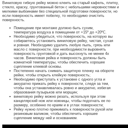
Виниловую гибкую рейку можно клеить на старый кафель, плитку,
стекло, краску, грунтованный бетон с небольшими неровностями и
мелкими выбоинами без специальной подготовки поверхности, но
если поверхность имеет побелку, то необходимо очистить
поверхность.
Помещение при монтаже должно быть сухим,
температура воздуха в помещении от +15º до +20ºС.
Необходимо убедиться, что поверхность, на которую вы
собираетесь установить виниловую рейку, чистая, сухая
и ровная. Необходимо удалить любую пыль, грязь или
масло с поверхности, при необходимости выровнять
поверхность грунтовкой и дать высохнуть не менее 4х
часов. Виниловая рейка и поверхность должны быть
комнатной температуры, чтобы обеспечить хорошее
сцепление клеевой основы.
Постепенно начать снимать защитную пленку на обороте
рейки, чтобы открыть клейкую поверхность;
Необходимо приступать к установке с одного угла и
аккуратно прижать рейку к поверхности, следя за тем,
чтобы она устанавливалась ровно и аккуратно, избегая
образования пузырьков или морщин;
виниловую рейку можно резать, используя при этом
канцелярский нож или ножницы, чтобы подогнать ее по
размеру, особенно по краям и в углах поверхности;
Рейку нужно плотно прижимать к поверхности рукой или
резиновым валиком, чтобы обеспечить хорошее
сцепление между ней и основанием.