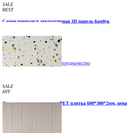
SALE
BEST
Самоклеющаяся декоративная 3D панель бамбук
капучино 700x700x8мм
129 грн.
160 грн.
/шт
/шт
В закладки
Сотрудничество
Купить
SALE
HIT
Самоклеящаяся стеновая PET плитка 600*300*2мм, цена
за 1 шт. (PET-1676)
49 грн.
110 грн.