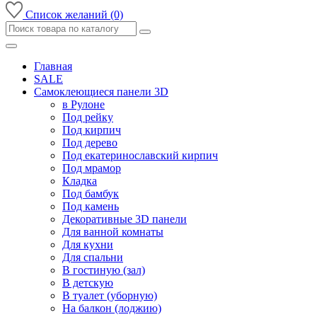
Список желаний (0)
Главная
SALE
Самоклеющиеся панели 3D
в Рулоне
Под рейку
Под кирпич
Под дерево
Под екатеринославский кирпич
Под мрамор
Кладка
Под бамбук
Под камень
Декоративные 3D панели
Для ванной комнаты
Для кухни
Для спальни
В гостиную (зал)
В детскую
В туалет (уборную)
На балкон (лоджию)