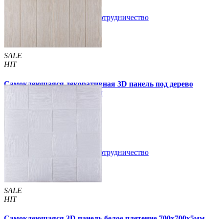
В закладки
Сотрудничество
Купить
SALE
HIT
Самоклеющаяся декоративная 3D панель под дерево
молочный дуб 700x700x5мм
94 грн.
160 грн.
/шт
/шт
В закладки
Сотрудничество
Купить
SALE
HIT
Самоклеющаяся 3D панель белое плетение 700x700x5мм