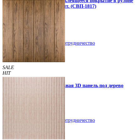
Напольное виниловое самоклеящееся покрытие в рулоне
3000х600х1,5мм, цена за 1 шт. (СВП-1817)
990 грн.
1 390 грн.
В закладки
Сотрудничество
Купить
SALE
HIT
Самоклеющаяся декоративная 3D панель под дерево
светлый дуб 700x700x5мм
89 грн.
160 грн.
/шт
/шт
В закладки
Сотрудничество
Купить