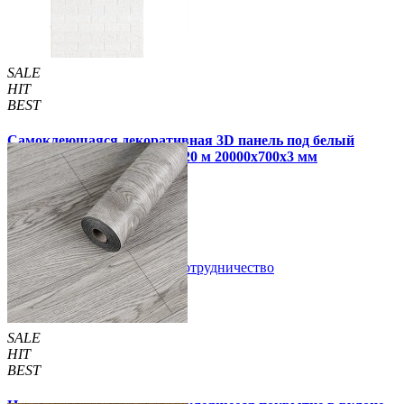
SALE
HIT
BEST
Самоклеющаяся декоративная 3D панель под белый
матовый кирпич в рулоне 20 м 20000x700x3 мм
1 850 грн.
2 899 грн.
/шт
/шт
В закладки
Сотрудничество
Купить
SALE
HIT
BEST