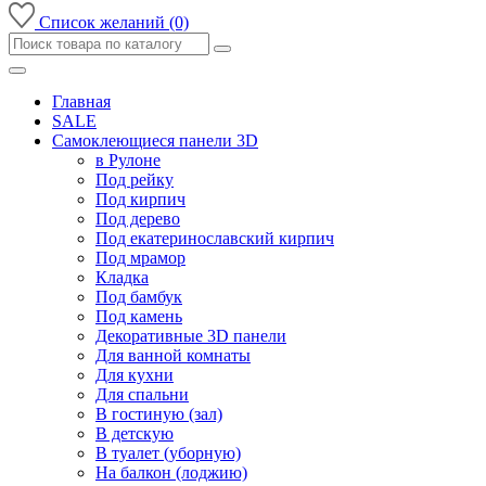
Список желаний (0)
Главная
SALE
Самоклеющиеся панели 3D
в Рулоне
Под рейку
Под кирпич
Под дерево
Под екатеринославский кирпич
Под мрамор
Кладка
Под бамбук
Под камень
Декоративные 3D панели
Для ванной комнаты
Для кухни
Для спальни
В гостиную (зал)
В детскую
В туалет (уборную)
На балкон (лоджию)