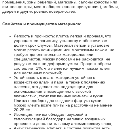
помещения, зоны рецепций, магазины, салоны красоты или
фитнес-центры, места общественного присутствия), мебели,
дверей и других ровных поверхностей.
Свойства и преимущества материала:
Легкость и прочность: плитка легкая и прочная, что
упрощает ее логистику, установку и обеспечивает
долгий срок службы. Материал легкий в установке,
можно резать ножницами или монтажным ножом, не
требует дополнительных материалов или
специалистов. Между полосами не расходится, не
раздувается и не деформируется. Процент обрези
составляет 1%, что является лучшим показателем
для настенных покрытий;
Устойчивость к влаге: материал устойчив к
воздействию влаги и пара, а также к появлению
плесени, что делает его подходящим для
использования в помещениях с высокой
влажностью, таких как ванные комнаты и кухни.
Плитка подойдет для создания фартука кухни,
можно клеить возле плиты на расстоянии не менее
20-25 см;
Изоляция: плитка обладает звуковой и
теплоизоляцией благодаря наличию воздушных
прослоек и дополнительному алюминиевому слою;
Антистатический эффект: в составе покрытия есть