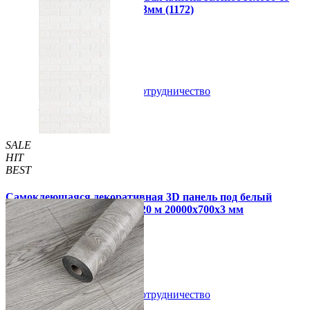
стразами мозаика 300х300х3мм (1172)
99 грн.
150 грн.
В закладки
Сотрудничество
Купить
SALE
HIT
BEST
Самоклеющаяся декоративная 3D панель под белый
матовый кирпич в рулоне 20 м 20000x700x3 мм
1 850 грн.
2 899 грн.
/шт
/шт
В закладки
Сотрудничество
Купить