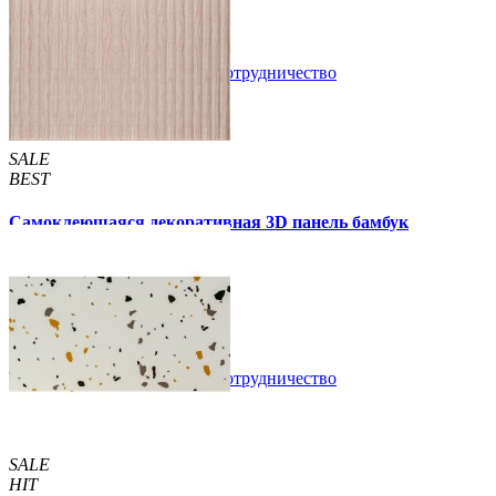
89 грн.
160 грн.
/шт
/шт
В закладки
Сотрудничество
Купить
SALE
BEST
Самоклеющаяся декоративная 3D панель бамбук
капучино 700x700x8мм
129 грн.
160 грн.
/шт
/шт
В закладки
Сотрудничество
Купить
SALE
HIT