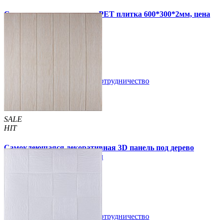
Самоклеящаяся стеновая PET плитка 600*300*2мм, цена
за 1 шт. (PET-1676)
49 грн.
110 грн.
В закладки
Сотрудничество
Купить
SALE
HIT
Самоклеющаяся декоративная 3D панель под дерево
молочный дуб 700x700x5мм
94 грн.
160 грн.
/шт
/шт
В закладки
Сотрудничество
Купить