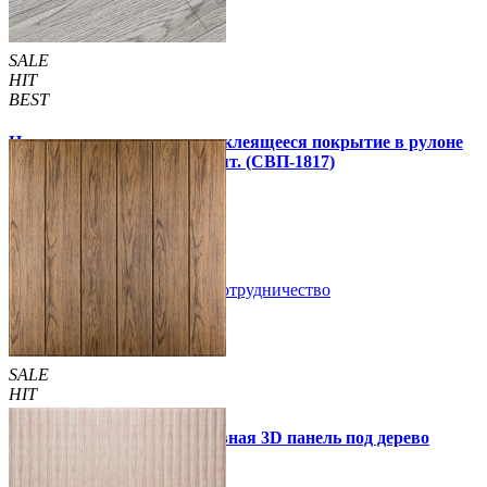
SALE
HIT
BEST
Напольное виниловое самоклеящееся покрытие в рулоне
3000х600х1,5мм, цена за 1 шт. (СВП-1817)
990 грн.
1 390 грн.
В закладки
Сотрудничество
Купить
SALE
HIT
Самоклеющаяся декоративная 3D панель под дерево
светлый дуб 700x700x5мм