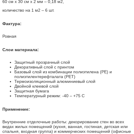
60 см х 30 см х 2 мм – 0,18 м2,
количество на 1 м2 – 6 шт.
Фактура:
Ровная
Слои материала:
Защитный прозрачный слой
Декоративный слой с принтом
Базовый слой из комбинации полиэтилена (PE) и
полиэтилентерефталата (PET)
Термоизоляционный алюминиевый слой
Двойной клеевой слой
Защитная бумага
Температурный режим: -40 – +75 С
Применение:
Внутренние отделочные работы: декорирование стен во всех
видах жилых помещений (кухня, ванная, гостиная, детская или
спальня, входная группа) и коммерческих помещений (офисные