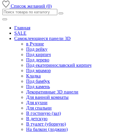
Список желаний (0)
Главная
SALE
Самоклеющиеся панели 3D
в Рулоне
Под рейку
Под кирпич
Под дерево
Под екатеринославский кирпич
Под мрамор
Кладка
Под бамбук
Под камень
Декоративные 3D панели
Для ванной комнаты
Для кухни
Для спальни
В гостиную (зал)
В детскую
В туалет (уборную)
На балкон (лоджию)