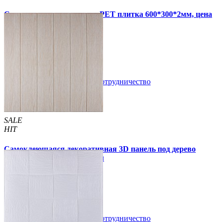
Самоклеящаяся стеновая PET плитка 600*300*2мм, цена
за 1 шт. (PET-1676)
49 грн.
110 грн.
В закладки
Сотрудничество
Купить
SALE
HIT
Самоклеющаяся декоративная 3D панель под дерево
молочный дуб 700x700x5мм
94 грн.
160 грн.
/шт
/шт
В закладки
Сотрудничество
Купить