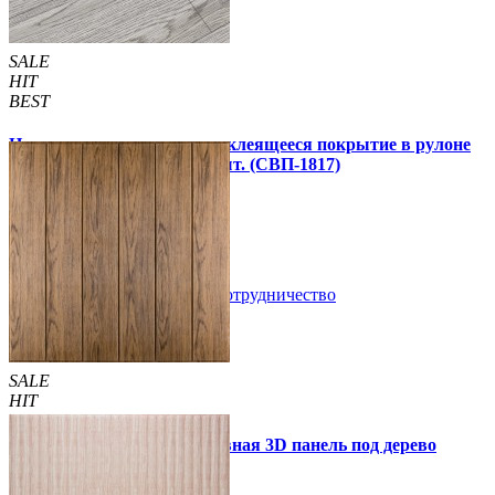
SALE
HIT
BEST
Напольное виниловое самоклеящееся покрытие в рулоне
3000х600х1,5мм, цена за 1 шт. (СВП-1817)
990 грн.
1 390 грн.
В закладки
Сотрудничество
Купить
SALE
HIT
Самоклеющаяся декоративная 3D панель под дерево
светлый дуб 700x700x5мм