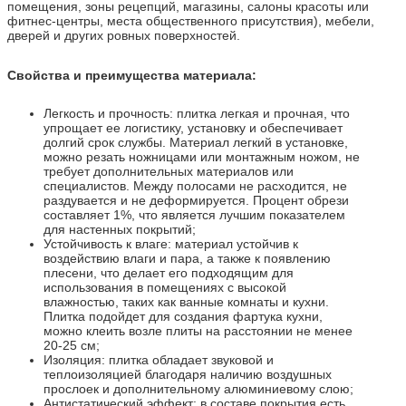
помещения, зоны рецепций, магазины, салоны красоты или
фитнес-центры, места общественного присутствия), мебели,
дверей и других ровных поверхностей.
Свойства и преимущества материала:
Легкость и прочность: плитка легкая и прочная, что
упрощает ее логистику, установку и обеспечивает
долгий срок службы. Материал легкий в установке,
можно резать ножницами или монтажным ножом, не
требует дополнительных материалов или
специалистов. Между полосами не расходится, не
раздувается и не деформируется. Процент обрези
составляет 1%, что является лучшим показателем
для настенных покрытий;
Устойчивость к влаге: материал устойчив к
воздействию влаги и пара, а также к появлению
плесени, что делает его подходящим для
использования в помещениях с высокой
влажностью, таких как ванные комнаты и кухни.
Плитка подойдет для создания фартука кухни,
можно клеить возле плиты на расстоянии не менее
20-25 см;
Изоляция: плитка обладает звуковой и
теплоизоляцией благодаря наличию воздушных
прослоек и дополнительному алюминиевому слою;
Антистатический эффект: в составе покрытия есть