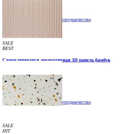
89 грн.
160 грн.
/шт
/шт
В закладки
Сотрудничество
Купить
SALE
BEST
Самоклеющаяся декоративная 3D панель бамбук
капучино 700x700x8мм
129 грн.
160 грн.
/шт
/шт
В закладки
Сотрудничество
Купить
SALE
HIT