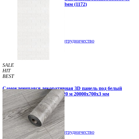
стразами мозаика 300х300х3мм (1172)
99 грн.
150 грн.
В закладки
Сотрудничество
Купить
SALE
HIT
BEST
Самоклеющаяся декоративная 3D панель под белый
матовый кирпич в рулоне 20 м 20000x700x3 мм
1 850 грн.
2 899 грн.
/шт
/шт
В закладки
Сотрудничество
Купить