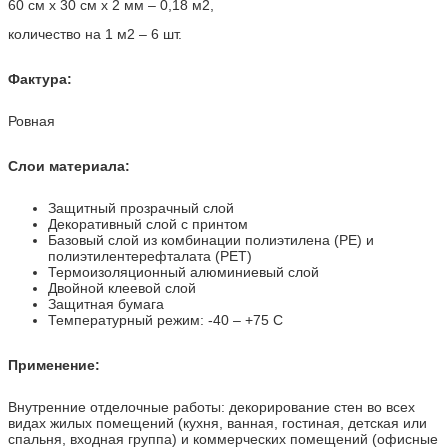
60 см х 30 см х 2 мм – 0,18 м2,
количество на 1 м2 – 6 шт.
Фактура:
Ровная
Слои материала:
Защитный прозрачный слой
Декоративный слой с принтом
Базовый слой из комбинации полиэтилена (PE) и
полиэтилентерефталата (PET)
Термоизоляционный алюминиевый слой
Двойной клеевой слой
Защитная бумага
Температурный режим: -40 – +75 С
Применение:
Внутренние отделочные работы: декорирование стен во всех
видах жилых помещений (кухня, ванная, гостиная, детская или
спальня, входная группа) и коммерческих помещений (офисные