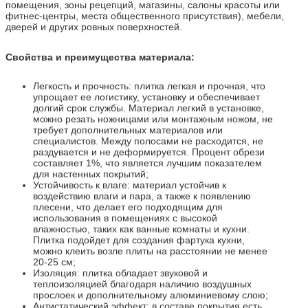
помещения, зоны рецепций, магазины, салоны красоты или
фитнес-центры, места общественного присутствия), мебели,
дверей и других ровных поверхностей.
Свойства и преимущества материала:
Легкость и прочность: плитка легкая и прочная, что
упрощает ее логистику, установку и обеспечивает
долгий срок службы. Материал легкий в установке,
можно резать ножницами или монтажным ножом, не
требует дополнительных материалов или
специалистов. Между полосами не расходится, не
раздувается и не деформируется. Процент обрези
составляет 1%, что является лучшим показателем
для настенных покрытий;
Устойчивость к влаге: материал устойчив к
воздействию влаги и пара, а также к появлению
плесени, что делает его подходящим для
использования в помещениях с высокой
влажностью, таких как ванные комнаты и кухни.
Плитка подойдет для создания фартука кухни,
можно клеить возле плиты на расстоянии не менее
20-25 см;
Изоляция: плитка обладает звуковой и
теплоизоляцией благодаря наличию воздушных
прослоек и дополнительному алюминиевому слою;
Антистатический эффект: в составе покрытия есть