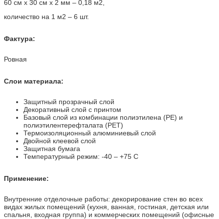
60 см х 30 см х 2 мм – 0,18 м2,
количество на 1 м2 – 6 шт.
Фактура:
Ровная
Слои материала:
Защитный прозрачный слой
Декоративный слой с принтом
Базовый слой из комбинации полиэтилена (PE) и
полиэтилентерефталата (PET)
Термоизоляционный алюминиевый слой
Двойной клеевой слой
Защитная бумага
Температурный режим: -40 – +75 С
Применение:
Внутренние отделочные работы: декорирование стен во всех
видах жилых помещений (кухня, ванная, гостиная, детская или
спальня, входная группа) и коммерческих помещений (офисные