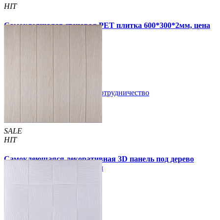
HIT
Самоклеящаяся стеновая PET плитка 600*300*2мм, цена
за 1 шт. (PET-1676)
49 грн.
110 грн.
В закладки
Сотрудничество
Купить
SALE
HIT
Самоклеющаяся декоративная 3D панель под дерево
молочный дуб 700x700x5мм
94 грн.
160 грн.
/шт
/шт