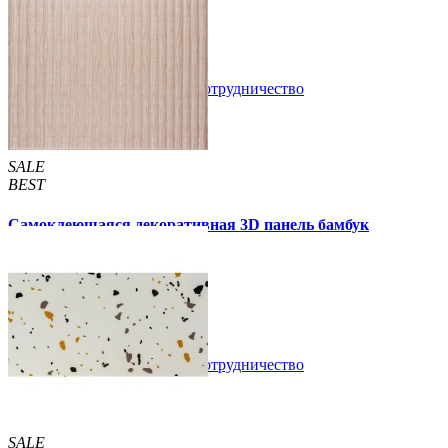
89 грн.
160 грн.
/шт
/шт
В закладки
Сотрудничество
Купить
SALE
BEST
Самоклеющаяся декоративная 3D панель бамбук
капучино 700x700x8мм
129 грн.
160 грн.
/шт
/шт
В закладки
Сотрудничество
Купить
SALE