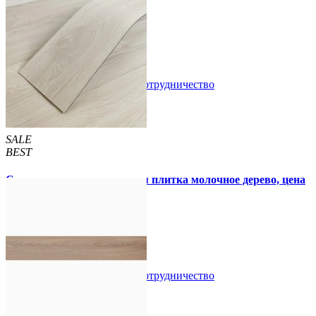
55 грн.
210 грн.
/шт
/шт
В закладки
Сотрудничество
Купить
SALE
BEST
Самоклеящаяся виниловая плитка молочное дерево, цена
за 1 шт. (СВП-009)
57 грн.
115 грн.
В закладки
Сотрудничество
Купить