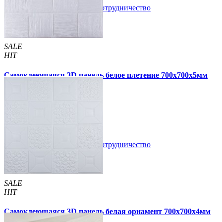
В закладки
Сотрудничество
Купить
SALE
HIT
Самоклеющаяся 3D панель белое плетение 700x700x5мм
(3101-5)
89 грн.
180 грн.
/шт
/шт
В закладки
Сотрудничество
Купить
SALE
HIT
Самоклеющаяся 3D панель белая орнамент 700x700x4мм
(114-4)