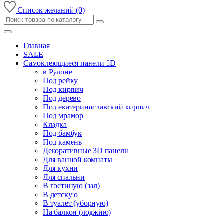
Список желаний (0)
Главная
SALE
Самоклеющиеся панели 3D
в Рулоне
Под рейку
Под кирпич
Под дерево
Под екатеринославский кирпич
Под мрамор
Кладка
Под бамбук
Под камень
Декоративные 3D панели
Для ванной комнаты
Для кухни
Для спальни
В гостиную (зал)
В детскую
В туалет (уборную)
На балкон (лоджию)