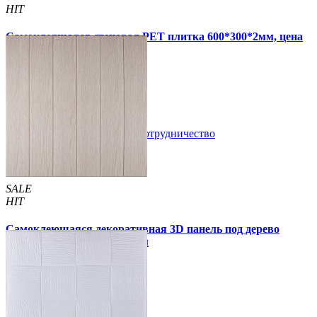
HIT
Самоклеящаяся стеновая PET плитка 600*300*2мм, цена
за 1 шт. (PET-1676)
49 грн.
110 грн.
В закладки
Сотрудничество
Купить
SALE
HIT
Самоклеющаяся декоративная 3D панель под дерево
молочный дуб 700x700x5мм
94 грн.
160 грн.
/шт
/шт