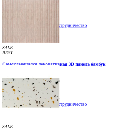
89 грн.
160 грн.
/шт
/шт
В закладки
Сотрудничество
Купить
SALE
BEST
Самоклеющаяся декоративная 3D панель бамбук
капучино 700x700x8мм
129 грн.
160 грн.
/шт
/шт
В закладки
Сотрудничество
Купить
SALE