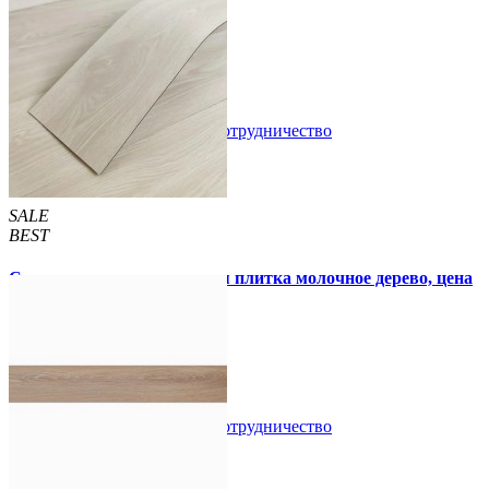
55 грн.
210 грн.
/шт
/шт
В закладки
Сотрудничество
Купить
SALE
BEST
Самоклеящаяся виниловая плитка молочное дерево, цена
за 1 шт. (СВП-009)
57 грн.
115 грн.
В закладки
Сотрудничество
Купить