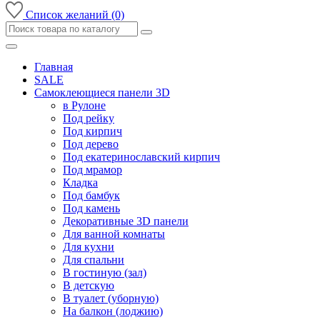
Список желаний (0)
Главная
SALE
Самоклеющиеся панели 3D
в Рулоне
Под рейку
Под кирпич
Под дерево
Под екатеринославский кирпич
Под мрамор
Кладка
Под бамбук
Под камень
Декоративные 3D панели
Для ванной комнаты
Для кухни
Для спальни
В гостиную (зал)
В детскую
В туалет (уборную)
На балкон (лоджию)