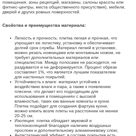
помещения, зоны рецепций, магазины, салоны красоты или
фитнес-центры, места общественного присутствия), мебели,
дверей и других ровных поверхностей.
Свойства и преимущества материала:
Легкость и прочность: плитка легкая и прочная, что
упрощает ее логистику, установку и обеспечивает
долгий срок службы. Материал легкий в установке,
можно резать ножницами или монтажным ножом, не
требует дополнительных материалов или
специалистов. Между полосами не расходится, не
раздувается и не деформируется. Процент обрези
составляет 1%, что является лучшим показателем
для настенных покрытий;
Устойчивость к влаге: материал устойчив к
воздействию влаги и пара, а также к появлению
плесени, что делает его подходящим для
использования в помещениях с высокой
влажностью, таких как ванные комнаты и кухни.
Плитка подойдет для создания фартука кухни,
можно клеить возле плиты на расстоянии не менее
20-25 см;
Изоляция: плитка обладает звуковой и
теплоизоляцией благодаря наличию воздушных
прослоек и дополнительному алюминиевому слою;
Антистатический эффект: в составе покрытия есть