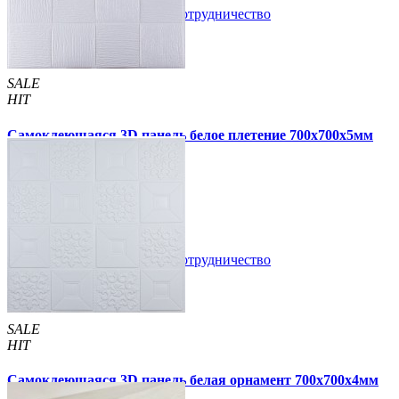
В закладки
Сотрудничество
Купить
SALE
HIT
Самоклеющаяся 3D панель белое плетение 700x700x5мм
(3101-5)
89 грн.
180 грн.
/шт
/шт
В закладки
Сотрудничество
Купить
SALE
HIT
Самоклеющаяся 3D панель белая орнамент 700x700x4мм
(114-4)