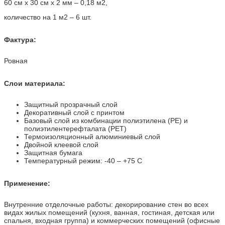
60 см х 30 см х 2 мм – 0,18 м2,
количество на 1 м2 – 6 шт.
Фактура:
Ровная
Слои материала:
Защитный прозрачный слой
Декоративный слой с принтом
Базовый слой из комбинации полиэтилена (PE) и
полиэтилентерефталата (PET)
Термоизоляционный алюминиевый слой
Двойной клеевой слой
Защитная бумага
Температурный режим: -40 – +75 С
Применение:
Внутренние отделочные работы: декорирование стен во всех
видах жилых помещений (кухня, ванная, гостиная, детская или
спальня, входная группа) и коммерческих помещений (офисные