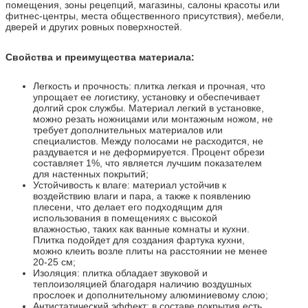
помещения, зоны рецепций, магазины, салоны красоты или
фитнес-центры, места общественного присутствия), мебели,
дверей и других ровных поверхностей.
Свойства и преимущества материала:
Легкость и прочность: плитка легкая и прочная, что
упрощает ее логистику, установку и обеспечивает
долгий срок службы. Материал легкий в установке,
можно резать ножницами или монтажным ножом, не
требует дополнительных материалов или
специалистов. Между полосами не расходится, не
раздувается и не деформируется. Процент обрези
составляет 1%, что является лучшим показателем
для настенных покрытий;
Устойчивость к влаге: материал устойчив к
воздействию влаги и пара, а также к появлению
плесени, что делает его подходящим для
использования в помещениях с высокой
влажностью, таких как ванные комнаты и кухни.
Плитка подойдет для создания фартука кухни,
можно клеить возле плиты на расстоянии не менее
20-25 см;
Изоляция: плитка обладает звуковой и
теплоизоляцией благодаря наличию воздушных
прослоек и дополнительному алюминиевому слою;
Антистатический эффект: в составе покрытия есть