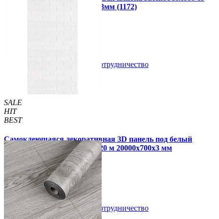
стразами мозаика 300х300х3мм (1172)
99 грн.
150 грн.
В закладки
Сотрудничество
Купить
SALE
HIT
BEST
Самоклеющаяся декоративная 3D панель под белый
матовый кирпич в рулоне 20 м 20000x700x3 мм
1 850 грн.
2 899 грн.
/шт
/шт
В закладки
Сотрудничество
Купить