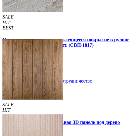
SALE
HIT
BEST
Напольное виниловое самоклеящееся покрытие в рулоне
3000х600х1,5мм, цена за 1 шт. (СВП-1817)
990 грн.
1 390 грн.
В закладки
Сотрудничество
Купить
SALE
HIT
Самоклеющаяся декоративная 3D панель под дерево
светлый дуб 700x700x5мм