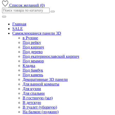
Список желаний (0)
Главная
SALE
Самоклеющиеся панели 3D
в Рулоне
Под рейку
Под кирпич
Под дерево
Под екатеринославский кирпич
Под мрамор
Кладка
Под бамбук
Под камень
Декоративные 3D панели
Для ванной комнаты
Для кухни
Для спальни
В гостиную (зал)
В детскую
В туалет (уборную)
На балкон (лоджию)