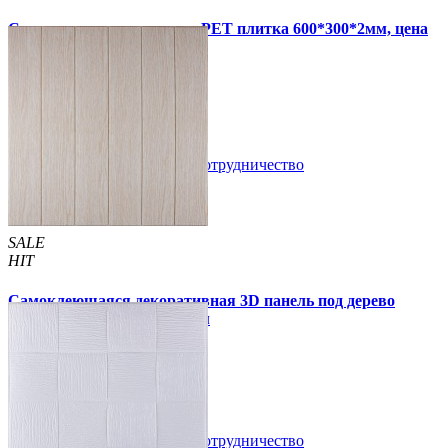
Самоклеящаяся стеновая PET плитка 600*300*2мм, цена
за 1 шт. (PET-1676)
49 грн.
110 грн.
В закладки
Сотрудничество
Купить
SALE
HIT
Самоклеющаяся декоративная 3D панель под дерево
молочный дуб 700x700x5мм
94 грн.
160 грн.
/шт
/шт
В закладки
Сотрудничество
Купить