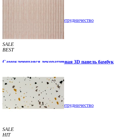
89 грн.
160 грн.
/шт
/шт
В закладки
Сотрудничество
Купить
SALE
BEST
Самоклеющаяся декоративная 3D панель бамбук
капучино 700x700x8мм
129 грн.
160 грн.
/шт
/шт
В закладки
Сотрудничество
Купить
SALE
HIT