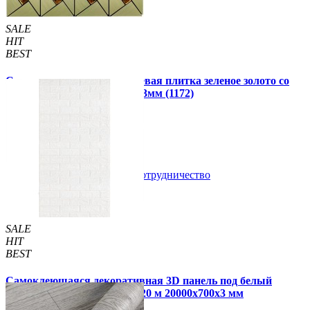
SALE
HIT
BEST
Самоклеющаяся алюминиевая плитка зеленое золото со
стразами мозаика 300х300х3мм (1172)
99 грн.
150 грн.
В закладки
Сотрудничество
Купить
SALE
HIT
BEST
Самоклеющаяся декоративная 3D панель под белый
матовый кирпич в рулоне 20 м 20000x700x3 мм