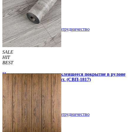
1 850 грн.
2 899 грн.
/шт
/шт
В закладки
Сотрудничество
Купить
SALE
HIT
BEST
Напольное виниловое самоклеящееся покрытие в рулоне
3000х600х1,5мм, цена за 1 шт. (СВП-1817)
990 грн.
1 390 грн.
В закладки
Сотрудничество
Купить