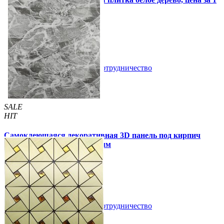
шт. (СВП-015)
57 грн.
115 грн.
В закладки
Сотрудничество
Купить
SALE
HIT
Самоклеющаяся декоративная 3D панель под кирпич
черный мрамор 700x770x3мм
59 грн.
160 грн.
/шт
/шт
В закладки
Сотрудничество
Купить