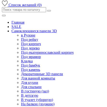
Список желаний (0)
Главная
SALE
Самоклеющиеся панели 3D
в Рулоне
Под рейку
Под кирпич
Под дерево
Под екатеринославский кирпич
Под мрамор
Кладка
Под бамбук
Под камень
Декоративные 3D панели
Для ванной комнаты
Для кухни
Для спальни
В гостиную (зал)
В детскую
В туалет (уборную)
На балкон (лоджию)