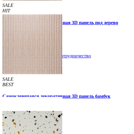
SALE
HIT
Самоклеющаяся декоративная 3D панель под дерево
светлый дуб 700x700x5мм
89 грн.
160 грн.
/шт
/шт
В закладки
Сотрудничество
Купить
SALE
BEST
Самоклеющаяся декоративная 3D панель бамбук
капучино 700x700x8мм
129 грн.
160 грн.
/шт
/шт