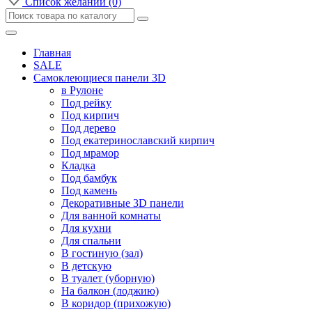
Список желаний (0)
Главная
SALE
Самоклеющиеся панели 3D
в Рулоне
Под рейку
Под кирпич
Под дерево
Под екатеринославский кирпич
Под мрамор
Кладка
Под бамбук
Под камень
Декоративные 3D панели
Для ванной комнаты
Для кухни
Для спальни
В гостиную (зал)
В детскую
В туалет (уборную)
На балкон (лоджию)
В коридор (прихожую)