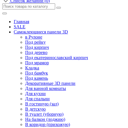
Список желаний (0)
Главная
SALE
Самоклеющиеся панели 3D
в Рулоне
Под рейку
Под кирпич
Под дерево
Под екатеринославский кирпич
Под мрамор
Кладка
Под бамбук
Под камень
Декоративные 3D панели
Для ванной комнаты
Для кухни
Для спальни
В гостиную (зал)
В детскую
В туалет (уборную)
На балкон (лоджию)
В коридор (прихожую)