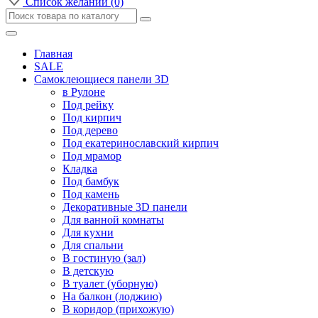
Список желаний (0)
Главная
SALE
Самоклеющиеся панели 3D
в Рулоне
Под рейку
Под кирпич
Под дерево
Под екатеринославский кирпич
Под мрамор
Кладка
Под бамбук
Под камень
Декоративные 3D панели
Для ванной комнаты
Для кухни
Для спальни
В гостиную (зал)
В детскую
В туалет (уборную)
На балкон (лоджию)
В коридор (прихожую)