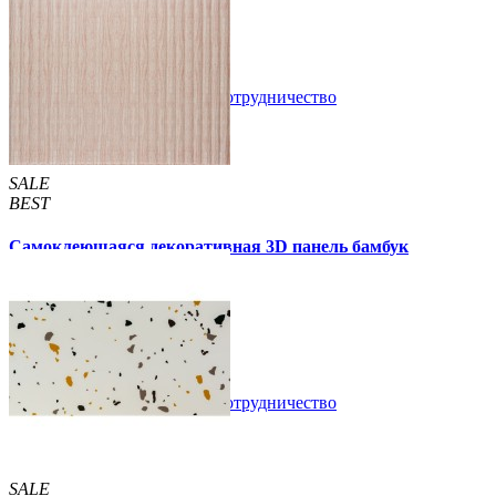
89 грн.
160 грн.
/шт
/шт
В закладки
Сотрудничество
Купить
SALE
BEST
Самоклеющаяся декоративная 3D панель бамбук
капучино 700x700x8мм
129 грн.
160 грн.
/шт
/шт
В закладки
Сотрудничество
Купить
SALE