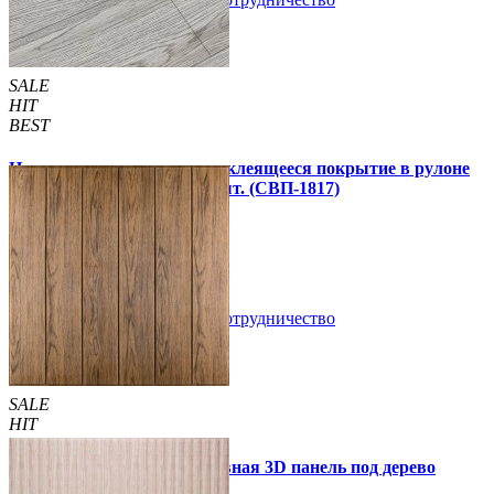
Купить
SALE
HIT
BEST
Напольное виниловое самоклеящееся покрытие в рулоне
3000х600х1,5мм, цена за 1 шт. (СВП-1817)
990 грн.
1 390 грн.
В закладки
Сотрудничество
Купить
SALE
HIT
Самоклеющаяся декоративная 3D панель под дерево
светлый дуб 700x700x5мм