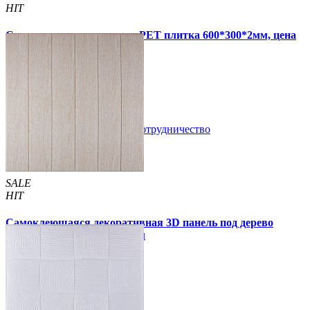
HIT
Самоклеящаяся стеновая PET плитка 600*300*2мм, цена
за 1 шт. (PET-1676)
49 грн.
110 грн.
В закладки
Сотрудничество
Купить
SALE
HIT
Самоклеющаяся декоративная 3D панель под дерево
молочный дуб 700x700x5мм
94 грн.
160 грн.
/шт
/шт