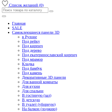
Список желаний (0)
Главная
SALE
Самоклеющиеся панели 3D
в Рулоне
Под рейку
Под кирпич
Под дерево
Под екатеринославский кирпич
Под мрамор
Кладка
Под бамбук
Под камень
Декоративные 3D панели
Для ванной комнаты
Для кухни
Для спальни
В гостиную (зал)
В детскую
В туалет (уборную)
На балкон (лоджию)