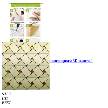
Инструкция установки самоклеющихся 3D панелей
Другие так же купили
SALE
HIT
BEST