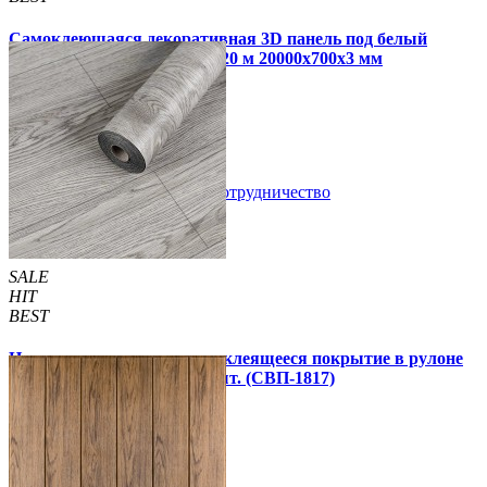
Самоклеющаяся декоративная 3D панель под белый
матовый кирпич в рулоне 20 м 20000x700x3 мм
1 850 грн.
2 899 грн.
/шт
/шт
В закладки
Сотрудничество
Купить
SALE
HIT
BEST
Напольное виниловое самоклеящееся покрытие в рулоне
3000х600х1,5мм, цена за 1 шт. (СВП-1817)
990 грн.
1 390 грн.