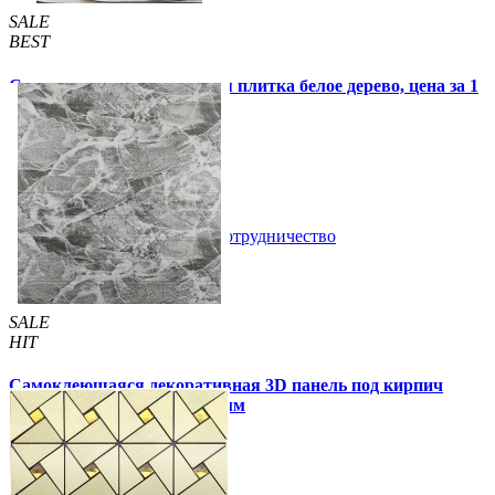
SALE
BEST
Самоклеящаяся виниловая плитка белое дерево, цена за 1
шт. (СВП-015)
57 грн.
115 грн.
В закладки
Сотрудничество
Купить
SALE
HIT
Самоклеющаяся декоративная 3D панель под кирпич
черный мрамор 700x770x3мм
59 грн.
160 грн.
/шт
/шт