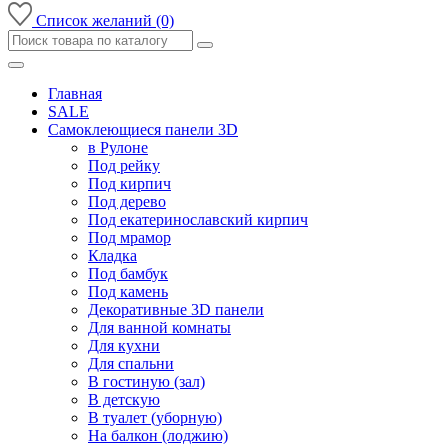
Список желаний (0)
Главная
SALE
Самоклеющиеся панели 3D
в Рулоне
Под рейку
Под кирпич
Под дерево
Под екатеринославский кирпич
Под мрамор
Кладка
Под бамбук
Под камень
Декоративные 3D панели
Для ванной комнаты
Для кухни
Для спальни
В гостиную (зал)
В детскую
В туалет (уборную)
На балкон (лоджию)