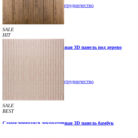
В закладки
Сотрудничество
Купить
SALE
HIT
Самоклеющаяся декоративная 3D панель под дерево
светлый дуб 700x700x5мм
89 грн.
160 грн.
/шт
/шт
В закладки
Сотрудничество
Купить
SALE
BEST
Самоклеющаяся декоративная 3D панель бамбук
капучино 700x700x8мм