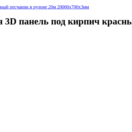
сный песчаник в рулоне 20м 20000x700x3мм
3D панель под кирпич красны