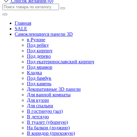
Список желаний (0)
Главная
SALE
Самоклеющиеся панели 3D
в Рулоне
Под рейку
Под кирпич
Под дерево
Под екатеринославский кирпич
Под мрамор
Кладка
Под бамбук
Под камень
Декоративные 3D панели
Для ванной комнаты
Для кухни
Для спальни
В гостиную (зал)
В детскую
В туалет (уборную)
На балкон (лоджию)
В коридор (прихожую)