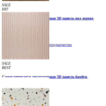
SALE
HIT
Самоклеющаяся декоративная 3D панель под дерево
светлый дуб 700x700x5мм
89 грн.
160 грн.
/шт
/шт
В закладки
Сотрудничество
Купить
SALE
BEST
Самоклеющаяся декоративная 3D панель бамбук
капучино 700x700x8мм
129 грн.
160 грн.
/шт
/шт