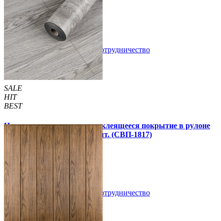
1 850 грн.
2 899 грн.
/шт
/шт
В закладки
Сотрудничество
Купить
SALE
HIT
BEST
Напольное виниловое самоклеящееся покрытие в рулоне
3000х600х1,5мм, цена за 1 шт. (СВП-1817)
990 грн.
1 390 грн.
В закладки
Сотрудничество
Купить