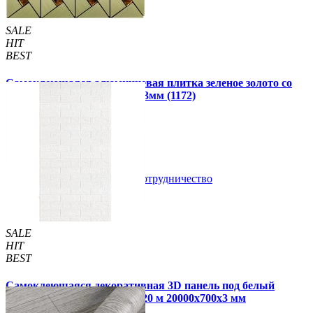
SALE
HIT
BEST
Самоклеющаяся алюминиевая плитка зеленое золото со
стразами мозаика 300х300х3мм (1172)
99 грн.
150 грн.
В закладки
Сотрудничество
Купить
SALE
HIT
BEST
Самоклеющаяся декоративная 3D панель под белый
матовый кирпич в рулоне 20 м 20000x700x3 мм