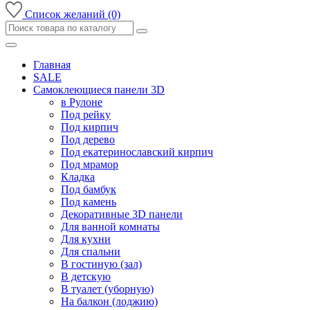
Список желаний (0)
Главная
SALE
Самоклеющиеся панели 3D
в Рулоне
Под рейку
Под кирпич
Под дерево
Под екатеринославский кирпич
Под мрамор
Кладка
Под бамбук
Под камень
Декоративные 3D панели
Для ванной комнаты
Для кухни
Для спальни
В гостиную (зал)
В детскую
В туалет (уборную)
На балкон (лоджию)