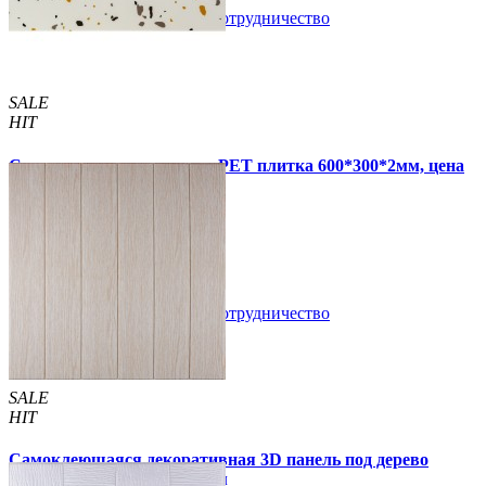
В закладки
Сотрудничество
Купить
SALE
HIT
Самоклеящаяся стеновая PET плитка 600*300*2мм, цена
за 1 шт. (PET-1676)
49 грн.
110 грн.
В закладки
Сотрудничество
Купить
SALE
HIT
Самоклеющаяся декоративная 3D панель под дерево
молочный дуб 700x700x5мм