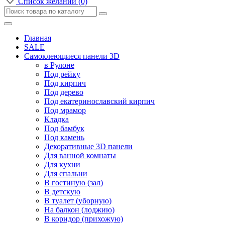
Список желаний (0)
Главная
SALE
Самоклеющиеся панели 3D
в Рулоне
Под рейку
Под кирпич
Под дерево
Под екатеринославский кирпич
Под мрамор
Кладка
Под бамбук
Под камень
Декоративные 3D панели
Для ванной комнаты
Для кухни
Для спальни
В гостиную (зал)
В детскую
В туалет (уборную)
На балкон (лоджию)
В коридор (прихожую)