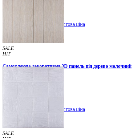
В закладки
Оптова ціна
Купити
SALE
HIT
Самоклеюча декоративна 3D панель під дерево молочний
дуб 700x700x5мм
94 грн.
160 грн.
/шт
/шт
В закладки
Оптова ціна
Купити
SALE