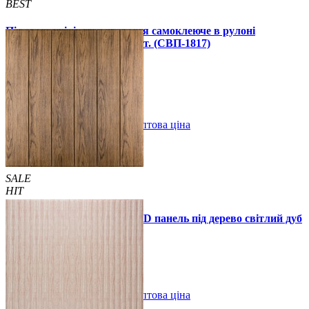
BEST
Підлогове вінілове покриття самоклеюче в рулоні
3000х600х1,5мм, ціна за 1 шт. (СВП-1817)
990 грн.
1390 грн.
В закладки
Оптова ціна
Купити
SALE
HIT
Самоклеюча декоративна 3D панель під дерево світлий дуб
700x700x5мм
89 грн.
160 грн.
/шт
/шт
В закладки
Оптова ціна
Купити