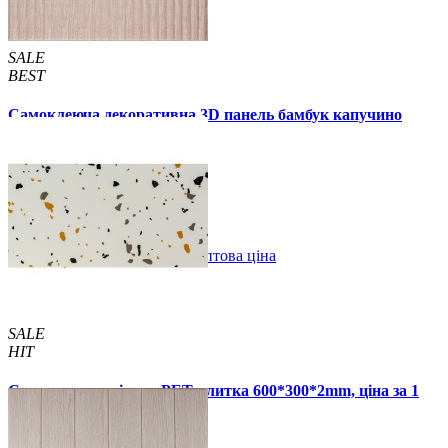
SALE
BEST
Самоклеюча декоративна 3D панель бамбук капучино
700x700x8мм
129 грн.
160 грн.
/шт
/шт
В закладки
Оптова ціна
Купити
SALE
HIT
Самоклеюча стінова PET плитка 600*300*2mm, ціна за 1
шт. (PET-1676)
49 грн.
110 грн.