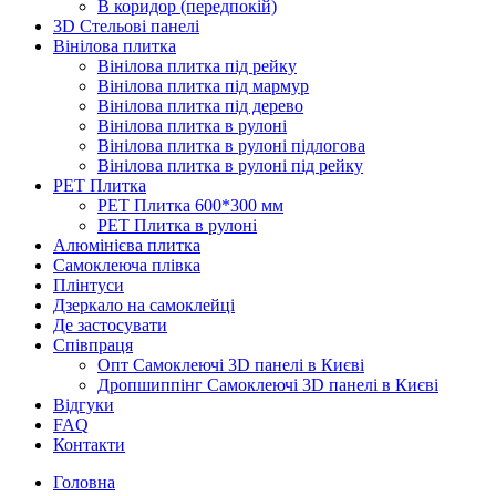
В коридор (передпокій)
3D Стельові панелі
Вінілова плитка
Вінілова плитка під рейку
Вінілова плитка під мармур
Вінілова плитка під дерево
Вінілова плитка в рулоні
Вінілова плитка в рулоні підлогова
Вінілова плитка в рулоні під рейку
PET Плитка
PET Плитка 600*300 мм
PET Плитка в рулоні
Алюмінієва плитка
Самоклеюча плівка
Плінтуси
Дзеркало на самоклейці
Де застосувати
Співпраця
Опт Самоклеючі 3D панелі в Києві
Дропшиппінг Самоклеючі 3D панелі в Києві
Відгуки
FAQ
Контакти
Головна