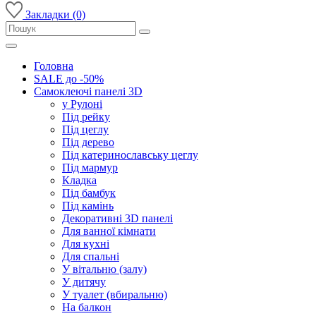
Закладки (0)
Головна
SALE до -50%
Самоклеючі панелі 3D
у Рулоні
Під рейку
Під цеглу
Під дерево
Під катеринославську цеглу
Під мармур
Кладка
Під бамбук
Під камінь
Декоративні 3D панелі
Для ванної кімнати
Для кухні
Для спальні
У вітальню (залу)
У дитячу
У туалет (вбиральню)
На балкон