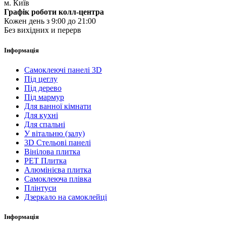
м. Київ
Графік роботи колл-центра
Кожен день з 9:00 до 21:00
Без вихідних и перерв
Інформація
Самоклеючі панелі 3D
Під цеглу
Під дерево
Під мармур
Для ванної кімнати
Для кухні
Для спальні
У вітальню (залу)
3D Стельові панелі
Вінілова плитка
PET Плитка
Алюмінієва плитка
Самоклеюча плівка
Плінтуси
Дзеркало на самоклейці
Інформація