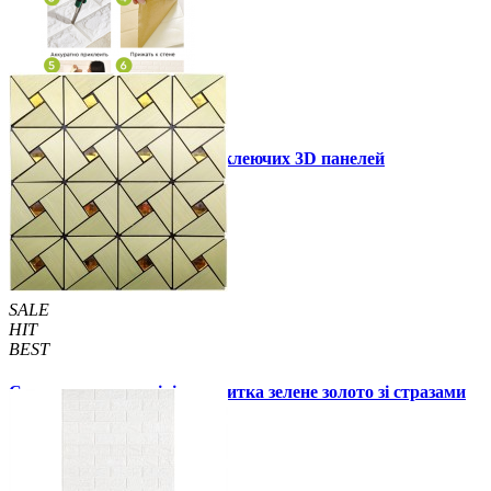
Інструкція установки самоклеючих 3D панелей
Інші також купили
SALE
HIT
BEST
Самоклеюча алюмінієва плитка зелене золото зі стразами
мозаїка 300х300х3мм (1172)
99 грн.
150 грн.