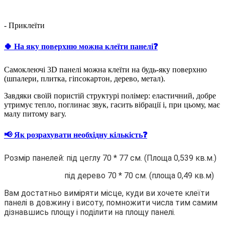
- Приклеїти
🍀 На яку поверхню можна клеїти панелі❓
Самоклеючі 3D панелі можна клеїти на будь-яку поверхню
(шпалери, плитка, гіпсокартон, дерево, метал).
Завдяки своїй пористій структурі полімер: еластичний, добре
утримує тепло, поглинає звук, гасить вібрації і, при цьому, має
малу питому вагу.
📢 Як розрахувати необхідну кількість❓
Розмір панелей: під цеглу 70 * 77 см. (Площа 0,539 кв.м.)
під дерево 70 * 70 см. (площа 0,49 кв.м)
Вам достатньо виміряти місце, куди ви хочете клеїти
панелі в довжину і висоту, помножити числа тим самим
дізнавшись площу і поділити на площу панелі.