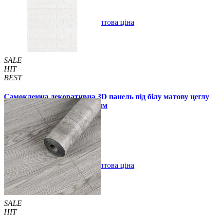
В закладки
Оптова ціна
Купити
SALE
HIT
BEST
Самоклеюча декоративна 3D панель під білу матову цеглу
в рулоні 20 м 20000x700x3 мм
1850 грн.
2899 грн.
/шт
/шт
В закладки
Оптова ціна
Купити
SALE
HIT