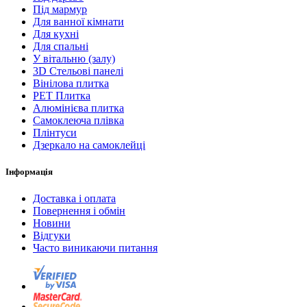
Під мармур
Для ванної кімнати
Для кухні
Для спальні
У вітальню (залу)
3D Стельові панелі
Вінілова плитка
PET Плитка
Алюмінієва плитка
Самоклеюча плівка
Плінтуси
Дзеркало на самоклейці
Інформація
Доставка і оплата
Повернення і обмін
Новини
Відгуки
Часто виникаючи питання