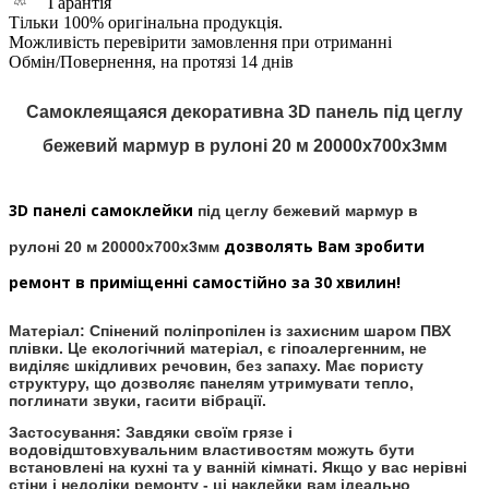
Гарантія
Тільки 100% оригінальна продукція.
Можливість перевірити замовлення при отриманні
Обмін/Повернення, на протязі 14 днів
Самоклеящаяся декоративна 3D панель під
цеглу
бежевий мармур в рулоні 20 м 20000x700x3мм
3D панелі самоклейки
під цеглу бежевий мармур в
дозволять Вам зробити
рулоні 20 м 20000x700x3мм
ремонт в приміщенні самостійно за 30 хвилин!
Матеріал:
Спінений поліпропілен із захисним шаром ПВХ
плівки. Це екологічний матеріал, є гіпоалергенним, не
виділяє шкідливих речовин, без запаху. Має пористу
структуру, що дозволяє панелям утримувати тепло,
поглинати звуки, гасити вібрації.
Застосування:
Завдяки своїм грязе і
водовідштовхувальним властивостям можуть бути
встановлені на кухні та у ванній кімнаті. Якщо у вас нерівні
стіни і недоліки ремонту - ці наклейки вам ідеально