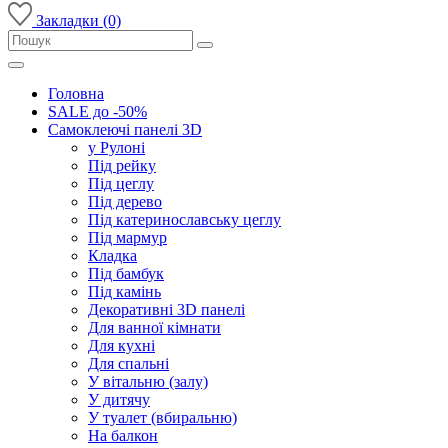
Закладки (0)
Головна
SALE до -50%
Самоклеючі панелі 3D
у Рулоні
Під рейку
Під цеглу
Під дерево
Під катеринославську цеглу
Під мармур
Кладка
Під бамбук
Під камінь
Декоративні 3D панелі
Для ванної кімнати
Для кухні
Для спальні
У вітальню (залу)
У дитячу
У туалет (вбиральню)
На балкон