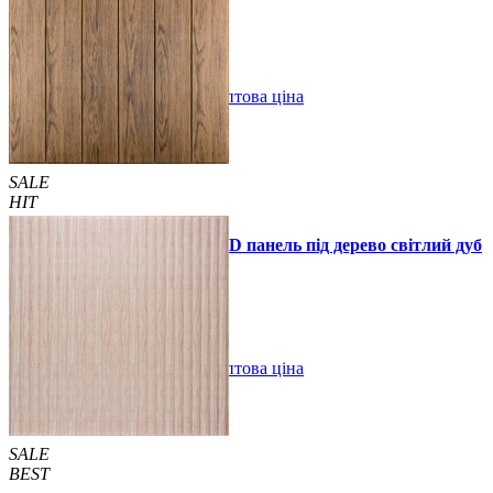
990 грн.
1390 грн.
В закладки
Оптова ціна
Купити
SALE
HIT
Самоклеюча декоративна 3D панель під дерево світлий дуб
700x700x5мм
89 грн.
160 грн.
/шт
/шт
В закладки
Оптова ціна
Купити
SALE
BEST