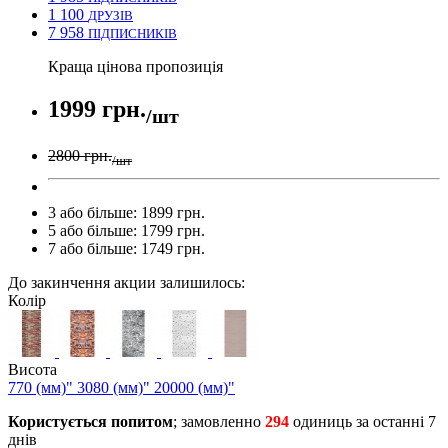
1 100
ДРУЗІВ
7 958
ПІДПИСНИКІВ
Краща цінова пропозиція
1999 грн.
/шт
2800 грн.
/шт
3 або більше: 1899 грн.
5 або більше: 1799 грн.
7 або більше: 1749 грн.
До закинчення акции залишилось:
Колір
Висота
770 (мм)"
3080 (мм)"
20000 (мм)"
Користується попитом
; замовленно
294
одиниць за останні 7
днів