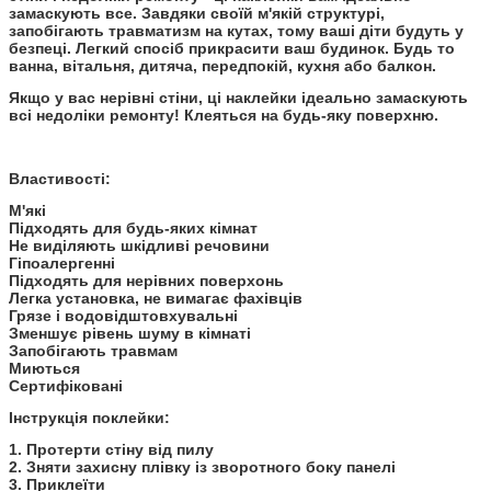
замаскують все. Завдяки своїй м'якій структурі,
запобігають травматизм на кутах, тому ваші діти будуть у
безпеці. Легкий спосіб прикрасити ваш будинок. Будь то
ванна, вітальня, дитяча, передпокій, кухня або балкон.
Якщо у вас нерівні стіни, ці наклейки ідеально замаскують
всі недоліки ремонту! Клеяться на будь-яку поверхню.
Властивості:
М'які
Підходять для будь-яких кімнат
Не виділяють шкідливі речовини
Гіпоалергенні
Підходять для нерівних поверхонь
Легка установка, не вимагає фахівців
Грязе і водовідштовхувальні
Зменшує рівень шуму в кімнаті
Запобігають травмам
Миються
Сертифіковані
Інструкція поклейки:
1. Протерти стіну від пилу
2. Зняти захисну плівку із зворотного боку панелі
3. Приклеїти