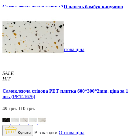
Самоклеюча декоративна 3D панель бамбук капучино
700x700x8мм
129 грн.
160 грн.
/шт
/шт
В закладки
Оптова ціна
Купити
SALE
HIT
Самоклеюча стінова PET плитка 600*300*2mm, ціна за 1
шт. (PET-1676)
49 грн.
110 грн.
В закладки
Оптова ціна
Купити