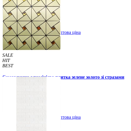
59 грн.
160 грн.
/шт
/шт
В закладки
Оптова ціна
Купити
SALE
HIT
BEST
Самоклеюча алюмінієва плитка зелене золото зі стразами
мозаїка 300х300х3мм (1172)
99 грн.
150 грн.
В закладки
Оптова ціна
Купити