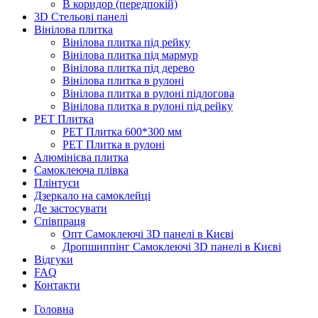
В коридор (передпокій)
3D Стельові панелі
Вінілова плитка
Вінілова плитка під рейку
Вінілова плитка під мармур
Вінілова плитка під дерево
Вінілова плитка в рулоні
Вінілова плитка в рулоні підлогова
Вінілова плитка в рулоні під рейку
PET Плитка
PET Плитка 600*300 мм
PET Плитка в рулоні
Алюмінієва плитка
Самоклеюча плівка
Плінтуси
Дзеркало на самоклейці
Де застосувати
Співпраця
Опт Самоклеючі 3D панелі в Києві
Дропшиппінг Самоклеючі 3D панелі в Києві
Відгуки
FAQ
Контакти
Головна