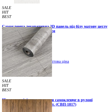
SALE
HIT
BEST
Самоклеюча декоративна 3D панель під білу матову цеглу
в рулоні 20 м 20000x700x3 мм
1850 грн.
2899 грн.
/шт
/шт
В закладки
Оптова ціна
Купити
SALE
HIT
BEST
Підлогове вінілове покриття самоклеюче в рулоні
3000х600х1,5мм, ціна за 1 шт. (СВП-1817)