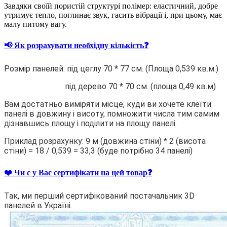
Завдяки своїй пористій структурі полімер: еластичний, добре
утримує тепло, поглинає звук, гасить вібрації і, при цьому, має
малу питому вагу.
📢 Як розрахувати необхідну кількість❓
Розмір панелей: під цеглу 70 * 77 см. (Площа 0,539 кв.м.)
під дерево 70 * 70 см. (площа 0,49 кв.м)
Вам достатньо виміряти місце, куди ви хочете клеїти
панелі в довжину і висоту, помножити числа тим самим
дізнавшись площу і поділити на площу панелі.
Приклад розрахунку: 9 м (довжина стіни) * 2 (висота
стіни) = 18 / 0,539 = 33,3 (буде потрібно 34 панелі)
❤️ Чи є у Вас сертифікати на цей товар❓
Так, ми перший сертифікований постачальник 3D
панелей в Україні.