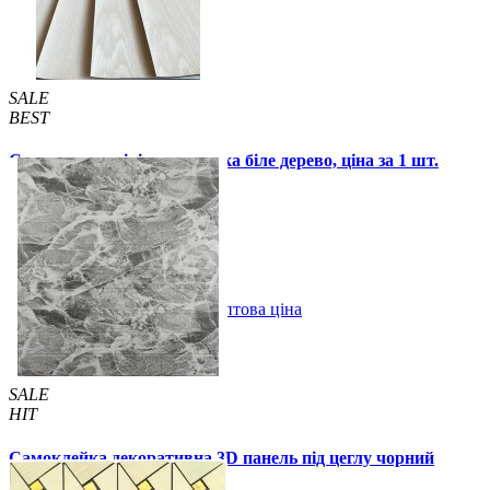
SALE
BEST
Самоклеюча вінілова плитка біле дерево, ціна за 1 шт.
(СВП-015)
57 грн.
115 грн.
В закладки
Оптова ціна
Купити
SALE
HIT
Самоклейка декоративна 3D панель під цеглу чорний
мармур 700x770x3мм