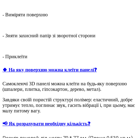
- Виміряти поверхню
- Зняти захисний папір зі зворотної сторони
- Приклеїти
🍀 На яку поверхню можна клеїти панелі❓
Самоклеючі 3D панелі можна клеїти на будь-яку поверхню
(шпалери, плитка, гіпсокартон, дерево, метал).
Завдяки своїй пористій структурі полімер: еластичний, добре
утримує тепло, поглинає звук, гасить вібрації і, при цьому, має
малу питому вагу.
📢 Як розрахувати необхідну кількість❓