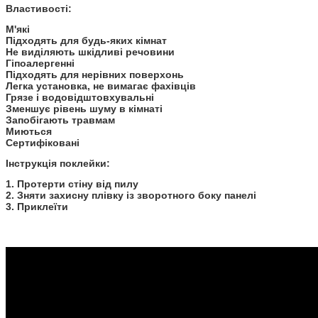
Властивості:
М'які
Підходять для будь-яких кімнат
Не виділяють шкідливі речовини
Гіпоалергенні
Підходять для нерівних поверхонь
Легка установка, не вимагає фахівців
Грязе і водовідштовхувальні
Зменшує рівень шуму в кімнаті
Запобігають травмам
Миються
Сертифіковані
Інструкція поклейки:
1. Протерти стіну від пилу
2. Зняти захисну плівку із зворотного боку панелі
3. Приклеїти