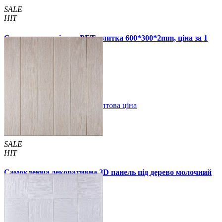
SALE
HIT
Самоклеюча стінова PET плитка 600*300*2mm, ціна за 1
шт. (PET-1676)
49 грн.
110 грн.
В закладки
Оптова ціна
Купити
SALE
HIT
Самоклеюча декоративна 3D панель під дерево молочний
дуб 700x700x5мм
94 грн.
160 грн.
/шт
/шт