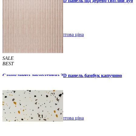
Самоклеюча декоративна 3D панель під дерево світлий дуб
700x700x5мм
89 грн.
160 грн.
/шт
/шт
В закладки
Оптова ціна
Купити
SALE
BEST
Самоклеюча декоративна 3D панель бамбук капучино
700x700x8мм
129 грн.
160 грн.
/шт
/шт
В закладки
Оптова ціна
Купити