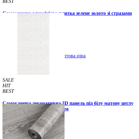
BEST
Самоклеюча алюмінієва плитка зелене золото зі стразами
мозаїка 300х300х3мм (1172)
99 грн.
150 грн.
В закладки
Оптова ціна
Купити
SALE
HIT
BEST
Самоклеюча декоративна 3D панель під білу матову цеглу
в рулоні 20 м 20000x700x3 мм
1850 грн.
2899 грн.
/шт
/шт