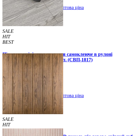
В закладки
Оптова ціна
Купити
SALE
HIT
BEST
Підлогове вінілове покриття самоклеюче в рулоні
3000х600х1,5мм, ціна за 1 шт. (СВП-1817)
990 грн.
1390 грн.
В закладки
Оптова ціна
Купити
SALE
HIT