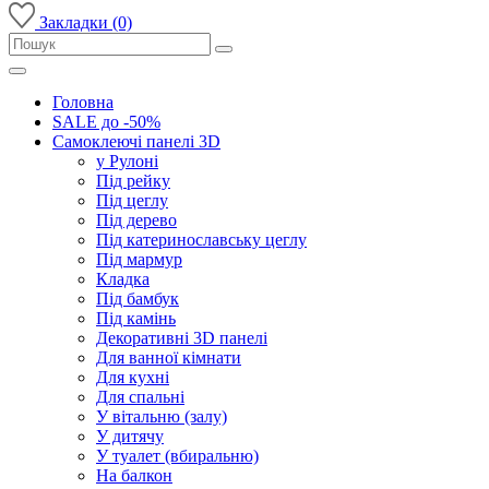
Закладки (0)
Головна
SALE до -50%
Самоклеючі панелі 3D
у Рулоні
Під рейку
Під цеглу
Під дерево
Під катеринославську цеглу
Під мармур
Кладка
Під бамбук
Під камінь
Декоративні 3D панелі
Для ванної кімнати
Для кухні
Для спальні
У вітальню (залу)
У дитячу
У туалет (вбиральню)
На балкон