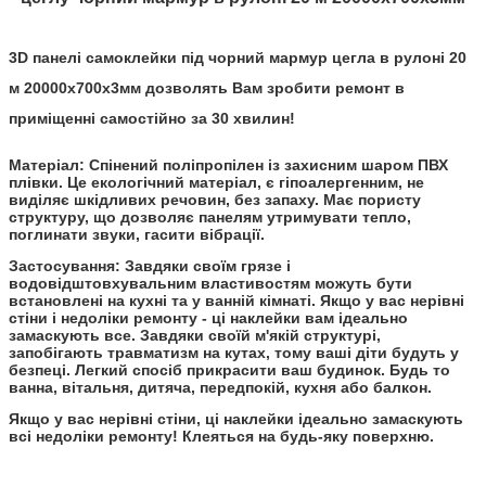
3D панелі самоклейки під чорний мармур цегла в рулоні 20
м 20000x700x3мм дозволять Вам зробити ремонт в
приміщенні самостійно за 30 хвилин!
Матеріал:
Спінений поліпропілен із захисним шаром ПВХ
плівки. Це екологічний матеріал, є гіпоалергенним, не
виділяє шкідливих речовин, без запаху. Має пористу
структуру, що дозволяє панелям утримувати тепло,
поглинати звуки, гасити вібрації.
Застосування:
Завдяки своїм грязе і
водовідштовхувальним властивостям можуть бути
встановлені на кухні та у ванній кімнаті. Якщо у вас нерівні
стіни і недоліки ремонту - ці наклейки вам ідеально
замаскують все. Завдяки своїй м'якій структурі,
запобігають травматизм на кутах, тому ваші діти будуть у
безпеці. Легкий спосіб прикрасити ваш будинок. Будь то
ванна, вітальня, дитяча, передпокій, кухня або балкон.
Якщо у вас нерівні стіни, ці наклейки ідеально замаскують
всі недоліки ремонту! Клеяться на будь-яку поверхню.