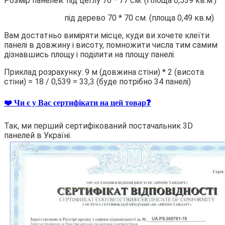
Розмір панелей: під цеглу 70 * 77 см. (Площа 0,539 кв.м.)
під дерево 70 * 70 см. (площа 0,49 кв.м)
Вам достатньо виміряти місце, куди ви хочете клеїти
панелі в довжину і висоту, помножити числа тим самим
дізнавшись площу і поділити на площу панелі.
Приклад розрахунку: 9 м (довжина стіни) * 2 (висота
стіни) = 18 / 0,539 = 33,3 (буде потрібно 34 панелі)
❤️ Чи є у Вас сертифікати на цей товар❓
Так, ми перший сертифікований постачальник 3D
панелей в Україні.