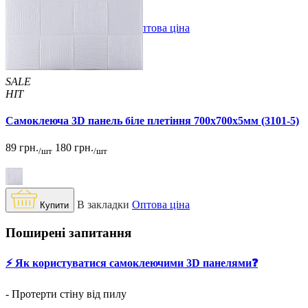
В закладки
Оптова ціна
Купити
SALE
HIT
Самоклеюча 3D панель біле плетіння 700x700x5мм (3101-5)
89 грн.
180 грн.
/шт
/шт
В закладки
Оптова ціна
Купити
Поширені запитання
⚡️ Як користуватися самоклеючими 3D панелями❓
- Протерти стіну від пилу