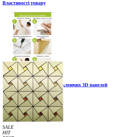
Властивості товару
Інструкція установки самоклеючих 3D панелей
Інші також купили
SALE
HIT