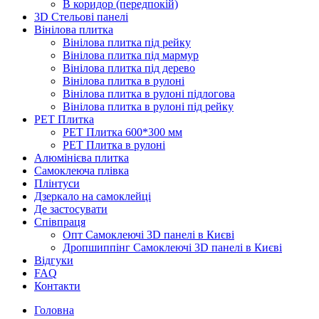
В коридор (передпокій)
3D Стельові панелі
Вінілова плитка
Вінілова плитка під рейку
Вінілова плитка під мармур
Вінілова плитка під дерево
Вінілова плитка в рулоні
Вінілова плитка в рулоні підлогова
Вінілова плитка в рулоні під рейку
PET Плитка
PET Плитка 600*300 мм
PET Плитка в рулоні
Алюмінієва плитка
Самоклеюча плівка
Плінтуси
Дзеркало на самоклейці
Де застосувати
Співпраця
Опт Самоклеючі 3D панелі в Києві
Дропшиппінг Самоклеючі 3D панелі в Києві
Відгуки
FAQ
Контакти
Головна