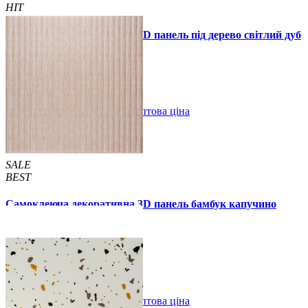
HIT
Самоклеюча декоративна 3D панель під дерево світлий дуб
700x700x5мм
89 грн.
160 грн.
/шт
/шт
В закладки
Оптова ціна
Купити
SALE
BEST
Самоклеюча декоративна 3D панель бамбук капучино
700x700x8мм
129 грн.
160 грн.
/шт
/шт
В закладки
Оптова ціна
Купити