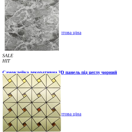
57 грн.
115 грн.
В закладки
Оптова ціна
Купити
SALE
HIT
Самоклейка декоративна 3D панель під цеглу чорний
мармур 700x770x3мм
59 грн.
160 грн.
/шт
/шт
В закладки
Оптова ціна
Купити