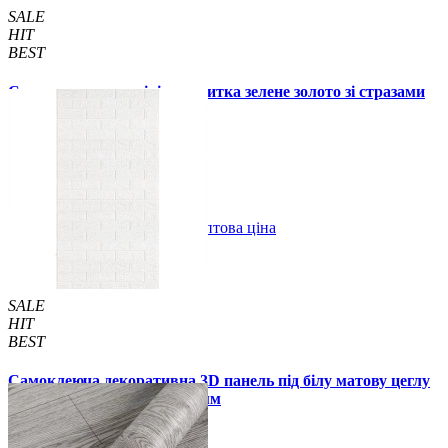
SALE
HIT
BEST
Самоклеюча алюмінієва плитка зелене золото зі стразами
мозаїка 300х300х3мм (1172)
99 грн.
150 грн.
В закладки
Оптова ціна
Купити
SALE
HIT
BEST
Самоклеюча декоративна 3D панель під білу матову цеглу
в рулоні 20 м 20000x700x3 мм
1850 грн.
2899 грн.
/шт
/шт