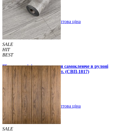
В закладки
Оптова ціна
Купити
SALE
HIT
BEST
Підлогове вінілове покриття самоклеюче в рулоні
3000х600х1,5мм, ціна за 1 шт. (СВП-1817)
990 грн.
1390 грн.
В закладки
Оптова ціна
Купити
SALE