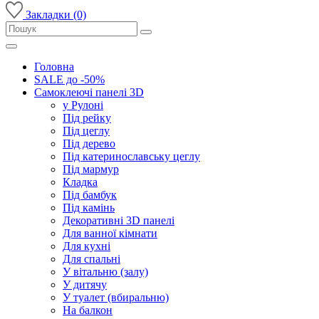
Закладки (0)
Головна
SALE до -50%
Самоклеючі панелі 3D
у Рулоні
Під рейку
Під цеглу
Під дерево
Під катеринославську цеглу
Під мармур
Кладка
Під бамбук
Під камінь
Декоративні 3D панелі
Для ванної кімнати
Для кухні
Для спальні
У вітальню (залу)
У дитячу
У туалет (вбиральню)
На балкон