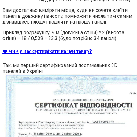
Вам достатньо виміряти місце, куди ви хочете клеїти
панелі в довжину і висоту, помножити числа тим самим
дізнавшись площу і поділити на площу панелі.
Приклад розрахунку: 9 м (довжина стіни) * 2 (висота
стіни) = 18 / 0,539 = 33,3 (буде потрібно 34 панелі)
❤️ Чи є у Вас сертифікати на цей товар❓
Так, ми перший сертифікований постачальник 3D
панелей в Україні.