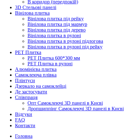
В коридор (передпокій)
3D Стельові панелі
Вінілова плитка
Вінілова плитка під рейку
Вінілова плитка під мармур
Вінілова плитка під дерево
Вінілова плитка в рулоні
Вінілова плитка в рулоні підлогова
Вінілова плитка в рулоні під рейку
PET Плитка
PET Плитка 600*300 мм
PET Плитка в рулоні
Алюмінієва плитка
Самоклеюча плівка
Плінтуси
Дзеркало на самоклейці
Де застосувати
Співпраця
Опт Самоклеючі 3D панелі в Києві
Дропшиппінг Самоклеючі 3D панелі в Києві
Відгуки
FAQ
Контакти
Головна