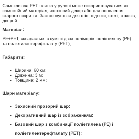
Самоклеюча PET плитка у рулоні може використовуватися як
самостійний матеріал, частковий декор або для оновлення
старого покриття. Застосовується для стін, підлоги, стелі, откосів,
дверей.
Матеріал:
PE+PET, складається з суміші двох полімерів: поліетилену (PE)
та поліетилентерефталату (PET)
;
Габарити:
Ширина: 60 см;
Довжина: 3 м;
Товщина: 2 мм;
Шари матеріалу:
Захисний прозорий шар;
Декоративний шар із зображенням;
Базовий шар з комбинації поліетилена (PE) і
поліетилентерефталату (PET);