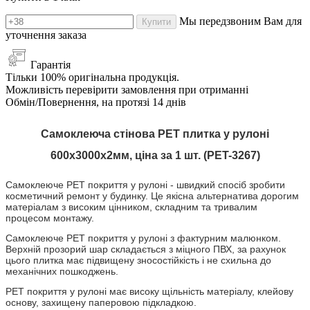
Мы передзвоним Вам для
Купити
уточнення заказа
Гарантія
Тільки 100% оригінальна продукція.
Можливість перевірити замовлення при отриманні
Обмін/Повернення, на протязі 14 днів
Самоклеюча стінова PET плитка у рулоні
600х3000х2мм, ціна за 1 шт. (PET-3267)
Самоклеюче PET покриття
у рулоні
- швидкий спосіб зробити
косметичний ремонт у будинку. Це якісна альтернатива дорогим
матеріалам з високим цінником, складним та тривалим
процесом монтажу.
Самоклеюче PET покриття
у рулоні
з фактурним малюнком.
Верхній прозорий шар складається з міцного ПВХ, за рахунок
цього плитка має підвищену зносостійкість і не схильна до
механічних пошкоджень.
PET покриття
у рулоні
має високу щільність матеріалу, клейову
основу, захищену паперовою підкладкою.