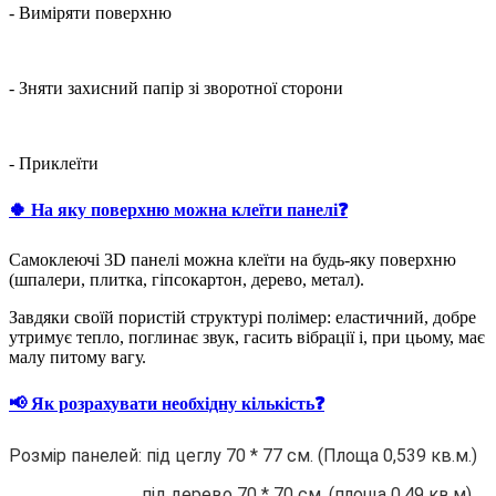
- Виміряти поверхню
- Зняти захисний папір зі зворотної сторони
- Приклеїти
🍀 На яку поверхню можна клеїти панелі❓
Самоклеючі 3D панелі можна клеїти на будь-яку поверхню
(шпалери, плитка, гіпсокартон, дерево, метал).
Завдяки своїй пористій структурі полімер: еластичний, добре
утримує тепло, поглинає звук, гасить вібрації і, при цьому, має
малу питому вагу.
📢 Як розрахувати необхідну кількість❓
Розмір панелей: під цеглу 70 * 77 см. (Площа 0,539 кв.м.)
під дерево 70 * 70 см. (площа 0,49 кв.м)