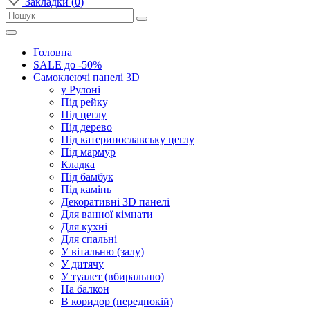
Закладки (0)
Головна
SALE до -50%
Самоклеючі панелі 3D
у Рулоні
Під рейку
Під цеглу
Під дерево
Під катеринославську цеглу
Під мармур
Кладка
Під бамбук
Під камінь
Декоративні 3D панелі
Для ванної кімнати
Для кухні
Для спальні
У вітальню (залу)
У дитячу
У туалет (вбиральню)
На балкон
В коридор (передпокій)