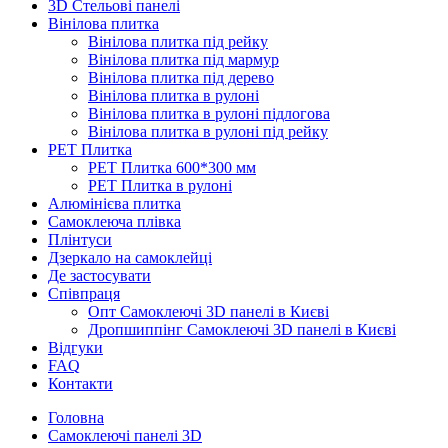
3D Стельові панелі
Вінілова плитка
Вінілова плитка під рейку
Вінілова плитка під мармур
Вінілова плитка під дерево
Вінілова плитка в рулоні
Вінілова плитка в рулоні підлогова
Вінілова плитка в рулоні під рейку
PET Плитка
PET Плитка 600*300 мм
PET Плитка в рулоні
Алюмінієва плитка
Самоклеюча плівка
Плінтуси
Дзеркало на самоклейці
Де застосувати
Співпраця
Опт Самоклеючі 3D панелі в Києві
Дропшиппінг Самоклеючі 3D панелі в Києві
Відгуки
FAQ
Контакти
Головна
Самоклеючі панелі 3D