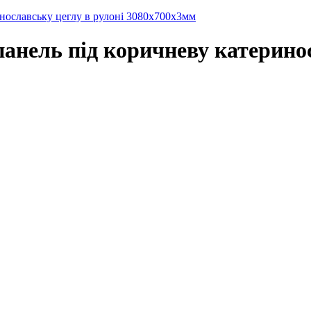
нославську цеглу в рулоні 3080x700x3мм
анель під коричневу катеринос