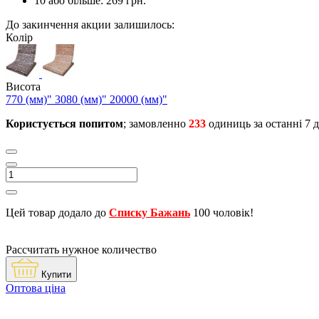
10 або більше: 269 грн.
До закинчення акции залишилось:
Колір
Висота
770 (мм)"
3080 (мм)"
20000 (мм)"
Користується попитом
; замовленно
233
одиниць за останні 7 д
Цей товар додало до
Списку Бажань
100 чоловік!
Рассчитать нужное количество
Купити
Оптова ціна