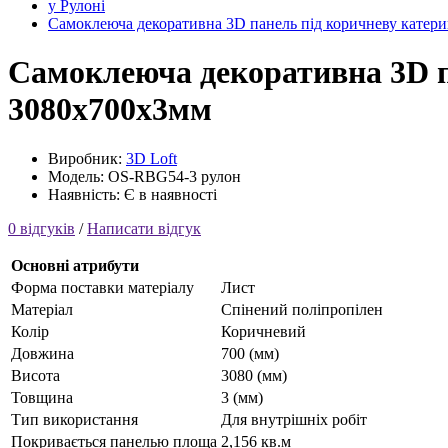
у Рулоні
Самоклеюча декоративна 3D панель під коричневу катери
Самоклеюча декоративна 3D п
3080x700x3мм
Виробник:
3D Loft
Модель: OS-RBG54-3 рулон
Наявність: Є в наявності
0 відгуків
/
Написати відгук
Основні атрибути
Форма поставки матеріалу
Лист
Матеріал
Cпінений поліпропілен
Колір
Коричневий
Довжина
700 (мм)
Висота
3080 (мм)
Товщина
3 (мм)
Тип використання
Для внутрішніх робіт
Покривається панелью площа
2,156 кв.м