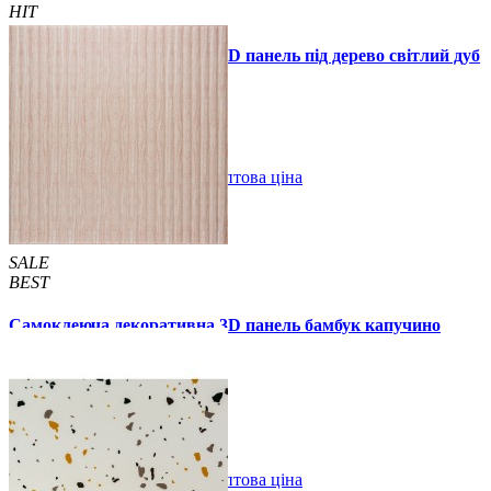
HIT
Самоклеюча декоративна 3D панель під дерево світлий дуб
700x700x5мм
89 грн.
160 грн.
/шт
/шт
В закладки
Оптова ціна
Купити
SALE
BEST
Самоклеюча декоративна 3D панель бамбук капучино
700x700x8мм
129 грн.
160 грн.
/шт
/шт
В закладки
Оптова ціна
Купити