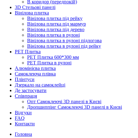
В коридор (передпокій)
3D Стельові панелі
Вінілова плитка
Вінілова плитка під рейку
Вінілова плитка під мармур
Вінілова плитка під дерево
Вінілова плитка в рулоні
Вінілова плитка в рулоні підлогова
Вінілова плитка в рулоні під рейку
PET Плитка
PET Плитка 600*300 мм
PET Плитка в рулоні
Алюмінієва плитка
Самоклеюча плівка
Плінтуси
Дзеркало на самоклейці
Де застосувати
Співпраця
Опт Самоклеючі 3D панелі в Києві
Дропшиппінг Самоклеючі 3D панелі в Києві
Відгуки
FAQ
Контакти
Головна