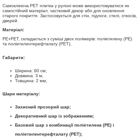
Самоклеюча PET плитка у рулоні може використовуватися як
самостійний матеріал, частковий декор або для оновлення
старого покриття. Застосовується для стін, підлоги, стелі, откосів,
дверей.
Матеріал:
PE+PET, складається з суміші двох полімерів: поліетилену (PE)
та поліетилентерефталату (PET)
;
Габарити:
Ширина: 60 см;
Довжина: 3 м;
Товщина: 2 мм;
Шари матеріалу:
Захисний прозорий шар;
Декоративний шар із зображенням;
Базовий шар з комбинації поліетилена (PE) і
поліетилентерефталату (PET);