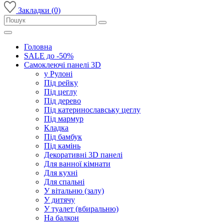
Закладки (0)
Головна
SALE до -50%
Самоклеючі панелі 3D
у Рулоні
Під рейку
Під цеглу
Під дерево
Під катеринославську цеглу
Під мармур
Кладка
Під бамбук
Під камінь
Декоративні 3D панелі
Для ванної кімнати
Для кухні
Для спальні
У вітальню (залу)
У дитячу
У туалет (вбиральню)
На балкон