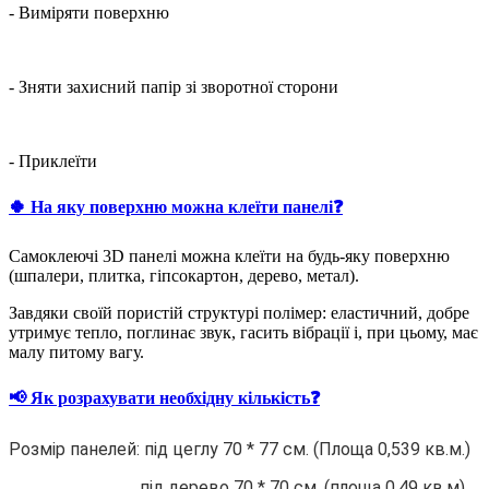
- Виміряти поверхню
- Зняти захисний папір зі зворотної сторони
- Приклеїти
🍀 На яку поверхню можна клеїти панелі❓
Самоклеючі 3D панелі можна клеїти на будь-яку поверхню
(шпалери, плитка, гіпсокартон, дерево, метал).
Завдяки своїй пористій структурі полімер: еластичний, добре
утримує тепло, поглинає звук, гасить вібрації і, при цьому, має
малу питому вагу.
📢 Як розрахувати необхідну кількість❓
Розмір панелей: під цеглу 70 * 77 см. (Площа 0,539 кв.м.)
під дерево 70 * 70 см. (площа 0,49 кв.м)