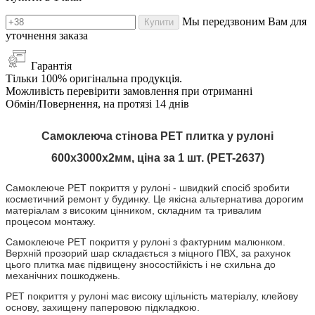
Мы передзвоним Вам для
Купити
уточнення заказа
Гарантія
Тільки 100% оригінальна продукція.
Можливість перевірити замовлення при отриманні
Обмін/Повернення, на протязі 14 днів
Самоклеюча стінова PET плитка у рулоні
600х3000х2мм, ціна за 1 шт. (PET-2637)
Самоклеюче PET покриття
у рулоні
- швидкий спосіб зробити
косметичний ремонт у будинку. Це якісна альтернатива дорогим
матеріалам з високим цінником, складним та тривалим
процесом монтажу.
Самоклеюче PET покриття
у рулоні
з фактурним малюнком.
Верхній прозорий шар складається з міцного ПВХ, за рахунок
цього плитка має підвищену зносостійкість і не схильна до
механічних пошкоджень.
PET покриття
у рулоні
має високу щільність матеріалу, клейову
основу, захищену паперовою підкладкою.