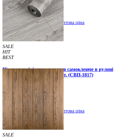
В закладки
Оптова ціна
Купити
SALE
HIT
BEST
Підлогове вінілове покриття самоклеюче в рулоні
3000х600х1,5мм, ціна за 1 шт. (СВП-1817)
990 грн.
1390 грн.
В закладки
Оптова ціна
Купити
SALE