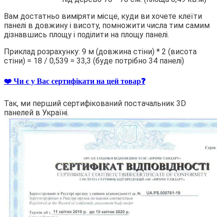
Вам достатньо виміряти місце, куди ви хочете клеїти
панелі в довжину і висоту, помножити числа тим самим
дізнавшись площу і поділити на площу панелі.
Приклад розрахунку: 9 м (довжина стіни) * 2 (висота
стіни) = 18 / 0,539 = 33,3 (буде потрібно 34 панелі)
❤️ Чи є у Вас сертифікати на цей товар❓
Так, ми перший сертифікований постачальник 3D
панелей в Україні.