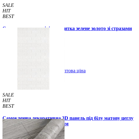
SALE
HIT
BEST
Самоклеюча алюмінієва плитка зелене золото зі стразами
мозаїка 300х300х3мм (1172)
99 грн.
150 грн.
В закладки
Оптова ціна
Купити
SALE
HIT
BEST
Самоклеюча декоративна 3D панель під білу матову цеглу
в рулоні 20 м 20000x700x3 мм
1850 грн.
2899 грн.
/шт
/шт