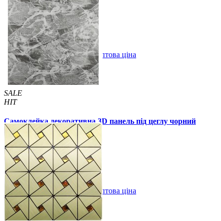
57 грн.
115 грн.
В закладки
Оптова ціна
Купити
SALE
HIT
Самоклейка декоративна 3D панель під цеглу чорний
мармур 700x770x3мм
59 грн.
160 грн.
/шт
/шт
В закладки
Оптова ціна
Купити