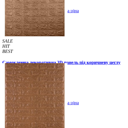
В закладки
Оптова ціна
Купити
SALE
HIT
BEST
Самоклеюча декоративна 3D панель під коричневу цеглу
700x770x5мм
94 грн.
130 грн.
/шт
/шт
В закладки
Оптова ціна
Купити