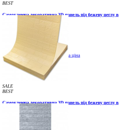
BEST
Самоклеюча декоративна 3D панель під бежеву цеглу в
рулоні 20 м 20000x700x3мм
1799 грн.
2899 грн.
/шт
/шт
В закладки
Оптова ціна
Купити
SALE
BEST
Самоклеюча декоративна 3D панель під бежеву цеглу в
рулоні 3080x700x3мм
269 грн.
450 грн.
/шт
/шт