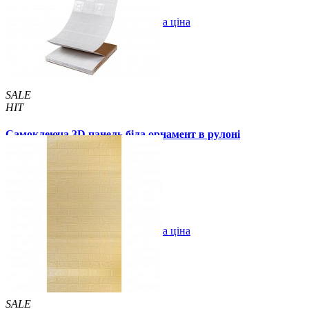
В закладки
Оптова ціна
Купити
SALE
HIT
Самоклеюча 3D панель біла орнамент в рулоні
2800x700x3мм
349 грн.
599 грн.
/шт
/шт
В закладки
Оптова ціна
Купити
SALE