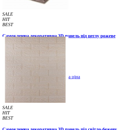
SALE
HIT
BEST
Самоклеюча декоративна 3D панель під цеглу рожеве
золото в рулоні 3080x700x3 мм
299 грн.
450 грн.
/шт
/шт
В закладки
Оптова ціна
Купити
SALE
HIT
BEST
Самоклеюча декоративна 3D панель під світло-бежеву