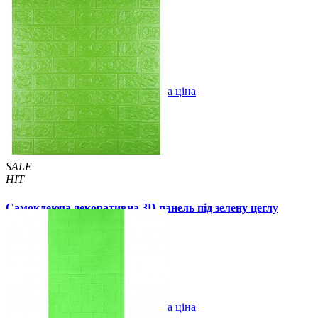
140 грн.
150 грн.
/шт
/шт
5 відгуків
В закладки
Оптова ціна
Купити
SALE
HIT
Самоклеюча декоративна 3D панель під зелену цеглу
700x770x5мм
84 грн.
110 грн.
/шт
/шт
В закладки
Оптова ціна
Купити