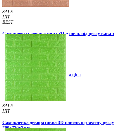
SALE
HIT
BEST
Самоклеюча декоративна 3D панель під цеглу кава з
молоком 700x770x5мм (348-5)
89 грн.
140 грн.
/шт
/шт
В закладки
Оптова ціна
Купити
SALE
HIT
Самоклейка декоративна 3D панель під зелену цеглу
700x770x7мм