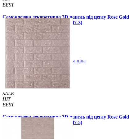
BEST
Самоклеюча декоративна 3D панель під цеглу Rose Gold
Рожеве золото 700x770x3 мм (347-3)
59 грн.
130 грн.
/шт
/шт
В закладки
Оптова ціна
Купити
SALE
HIT
BEST
Самоклеюча декоративна 3D панель під цеглу Rose Gold
Рожеве золото 700x770x5 мм (347-5)
89 грн.
140 грн.
/шт
/шт