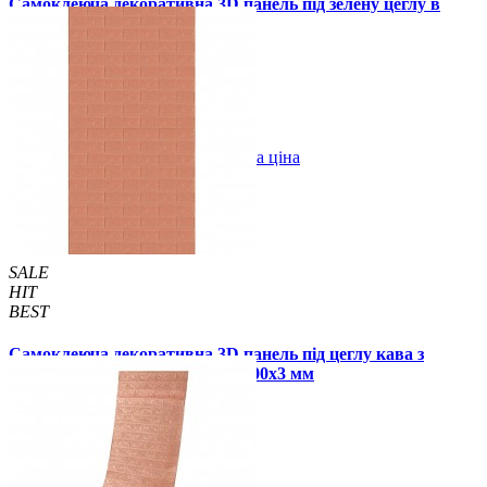
Самоклеюча декоративна 3D панель під зелену цеглу в
рулоні 3080x700x3 мм
289 грн.
450 грн.
/шт
/шт
В закладки
Оптова ціна
Купити
SALE
HIT
BEST
Самоклеюча декоративна 3D панель під цеглу кава з
молоком в рулоні 20 м 20000x700x3 мм
1850 грн.
2899 грн.
/шт
/шт