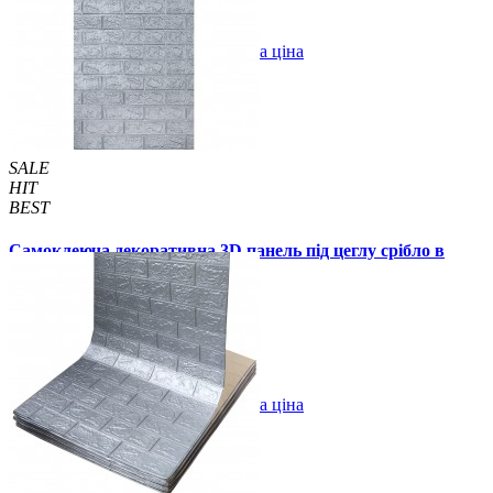
В закладки
Оптова ціна
Купити
SALE
HIT
BEST
Самоклеюча декоративна 3D панель під цеглу срібло в
рулоні 20 м 20000x700x3мм
1820 грн.
2899 грн.
/шт
/шт
В закладки
Оптова ціна
Купити