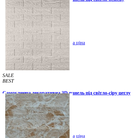
цеглу смужка 700x770x5мм
104 грн.
180 грн.
/шт
/шт
В закладки
Оптова ціна
Купити
SALE
BEST
Самоклеюча декоративна 3D панель під світло-сіру цеглу
смужка 700x770x5мм
104 грн.
180 грн.
/шт
/шт
В закладки
Оптова ціна
Купити