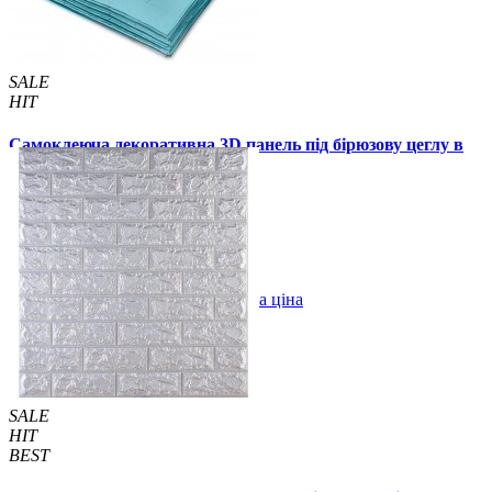
SALE
HIT
Самоклеюча декоративна 3D панель під бірюзову цеглу в
рулоні 3080x700x3 мм
289 грн.
500 грн.
/шт
/шт
В закладки
Оптова ціна
Купити
SALE
HIT
BEST