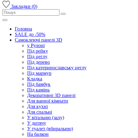
Закладки (0)
Головна
SALE до -50%
Самоклеючі панелі 3D
у Рулоні
Під рейку
Під цеглу
Під дерево
Під катеринославську цеглу
Під мармур
Кладка
Під бамбук
Під камінь
Декоративні 3D панелі
Для ванної кімнати
Для кухні
Для спальні
У вітальню (залу)
У дитячу
У туалет (вбиральню)
На балкон