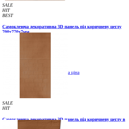
SALE
HIT
BEST
Самоклеюча декоративна 3D панель під коричневу цеглу
700x770x7мм
140 грн.
130 грн.
/шт
/шт
1 відгуків
В закладки
Оптова ціна
Купити
SALE
HIT
Самоклеюча декоративна 3D панель під коричневу цеглу в
рулоні 20м 20000x700x3 мм