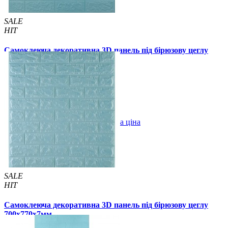
SALE
HIT
Самоклеюча декоративна 3D панель під бірюзову цеглу
700x770x5мм
89 грн.
140 грн.
/шт
/шт
В закладки
Оптова ціна
Купити
SALE
HIT
Самоклеюча декоративна 3D панель під бірюзову цеглу
700x770x7мм