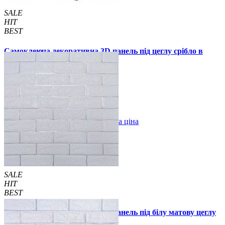
SALE
HIT
BEST
Самоклеюча декоративна 3D панель під цеглу срібло в
рулоні 3080x700x3мм
289 грн.
450 грн.
/шт
/шт
В закладки
Оптова ціна
Купити
SALE
HIT
BEST
Самоклеюча декоративна 3D панель під білу матову цеглу
зі сріблом 700x770x5 мм