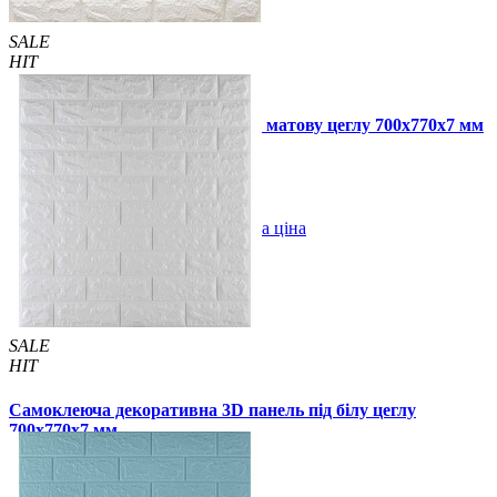
SALE
HIT
BEST
Самоклеюча 3D панель під білу матову цеглу 700x770x7 мм
99 грн.
163 грн.
/шт
/шт
В закладки
Оптова ціна
Купити
SALE
HIT
Самоклеюча декоративна 3D панель під білу цеглу
700x770x7 мм
99 грн.
163 грн.
/шт
/шт