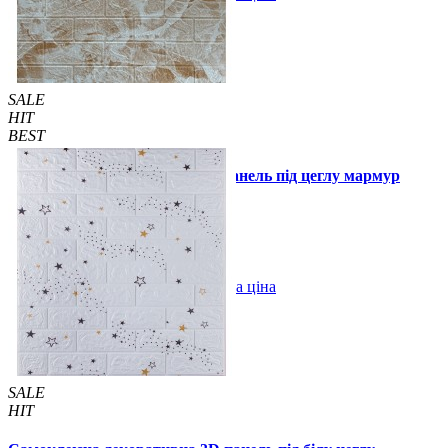
SALE
HIT
BEST
Самоклейка декоративна 3D панель під цеглу мармур
капучино 700x770x3мм
69 грн.
140 грн.
/шт
/шт
В закладки
Оптова ціна
Купити
SALE
HIT