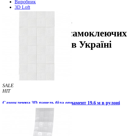
Виробник
3D Loft
3D Loft.kiev.ua -
Постачальник самоклеючих
3D панелей №1 в Україні
SALE
HIT
Самоклеюча 3D панель біла орнамент 19.6 м в рулоні
2800x700x3мм
2199 грн.
2999 грн.
/шт
/шт