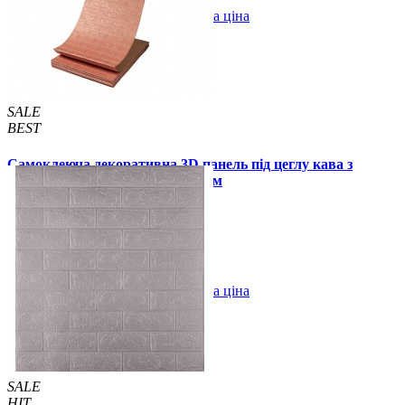
В закладки
Оптова ціна
Купити
SALE
BEST
Самоклеюча декоративна 3D панель під цеглу кава з
молоком в рулоні 3080x700x3 мм
299 грн.
450 грн.
/шт
/шт
В закладки
Оптова ціна
Купити
SALE
HIT