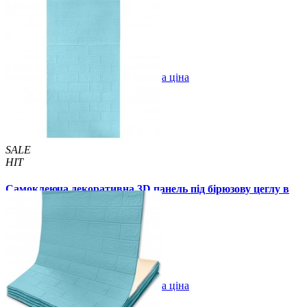
140 грн.
150 грн.
/шт
/шт
4 відгуків
В закладки
Оптова ціна
Купити
SALE
HIT
Самоклеюча декоративна 3D панель під бірюзову цеглу в
рулоні 20м 20000x700x3 мм
1850 грн.
2899 грн.
/шт
/шт
В закладки
Оптова ціна
Купити