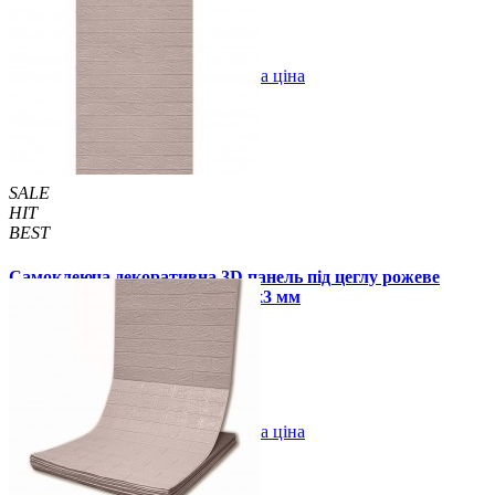
В закладки
Оптова ціна
Купити
SALE
HIT
BEST
Самоклеюча декоративна 3D панель під цеглу рожеве
золото в рулоні 20 м 20000x700x3 мм
1850 грн.
2699 грн.
/шт
/шт
В закладки
Оптова ціна
Купити