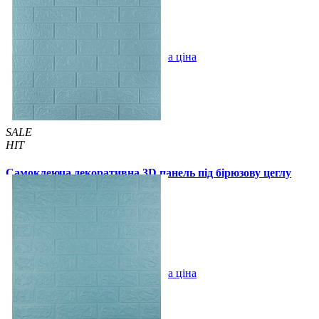
5 відгуків
В закладки
Оптова ціна
Купити
SALE
HIT
Самоклеюча декоративна 3D панель під бірюзову цеглу
700x770x3мм
55 грн.
105 грн.
/шт
/шт
В закладки
Оптова ціна
Купити