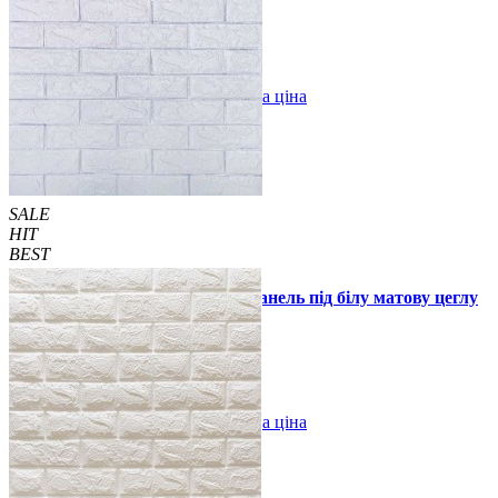
99 грн.
160 грн.
/шт
/шт
В закладки
Оптова ціна
Купити
SALE
HIT
BEST
Самоклеюча декоративна 3D панель під білу матову цеглу
зі сріблом 700x770x7 мм
129 грн.
170 грн.
/шт
/шт
В закладки
Оптова ціна
Купити