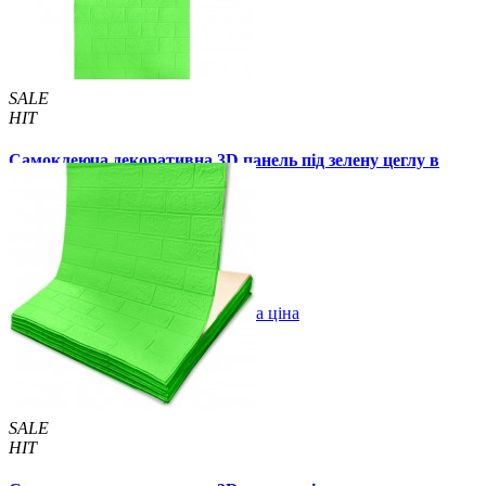
SALE
HIT
Самоклеюча декоративна 3D панель під зелену цеглу в
рулоні 20м 20000x700x3 мм
1850 грн.
2699 грн.
/шт
/шт
В закладки
Оптова ціна
Купити
SALE
HIT