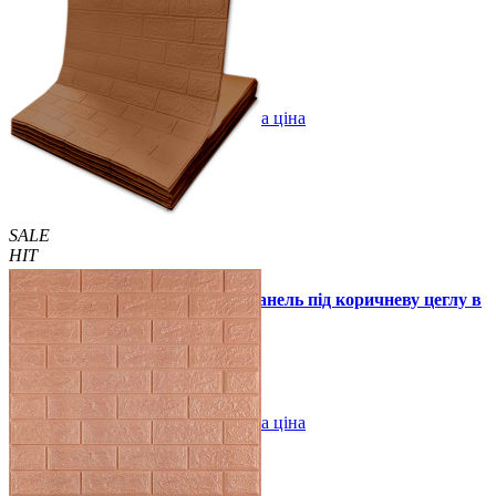
1850 грн.
2699 грн.
/шт
/шт
В закладки
Оптова ціна
Купити
SALE
HIT
Самоклеюча декоративна 3D панель під коричневу цеглу в
рулоні 3080x700x3 мм
299 грн.
450 грн.
/шт
/шт
В закладки
Оптова ціна
Купити