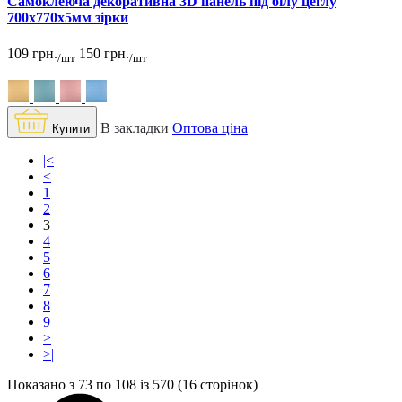
Самоклеюча декоративна 3D панель під білу цеглу
700x770x5мм зірки
109 грн.
150 грн.
/шт
/шт
В закладки
Оптова ціна
Купити
|<
<
1
2
3
4
5
6
7
8
9
>
>|
Показано з 73 по 108 із 570 (16 сторінок)