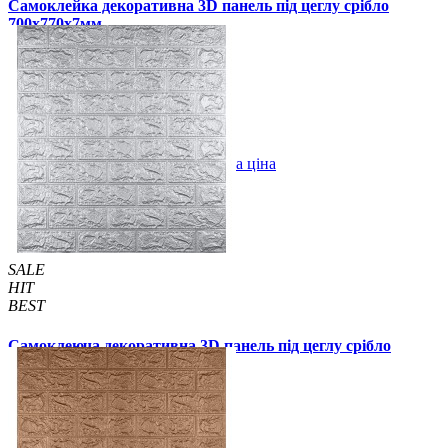
Самоклейка декоративна 3D панель під цеглу срібло
700x770x7мм
103 грн.
150 грн.
/шт
/шт
4 відгуків
В закладки
Оптова ціна
Купити
SALE
HIT
BEST
Самоклеюча декоративна 3D панель під цеглу срібло
700x770x5мм
84 грн.
120 грн.
/шт
/шт