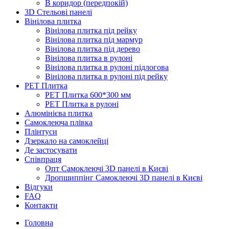
В коридор (передпокій)
3D Стельові панелі
Вінілова плитка
Вінілова плитка під рейку
Вінілова плитка під мармур
Вінілова плитка під дерево
Вінілова плитка в рулоні
Вінілова плитка в рулоні підлогова
Вінілова плитка в рулоні під рейку
PET Плитка
PET Плитка 600*300 мм
PET Плитка в рулоні
Алюмінієва плитка
Самоклеюча плівка
Плінтуси
Дзеркало на самоклейці
Де застосувати
Співпраця
Опт Самоклеючі 3D панелі в Києві
Дропшиппінг Самоклеючі 3D панелі в Києві
Відгуки
FAQ
Контакти
Головна