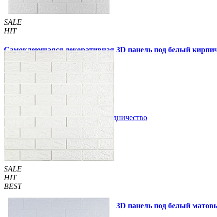
SALE
HIT
Самоклеющаяся декоративная 3D панель под белый кирпич
79 грн.
130 грн.
/шт
/шт
3 отзывов
В закладки
Сотрудничество
Купить
SALE
HIT
BEST
Самоклеющаяся декоративная 3D панель под белый матов