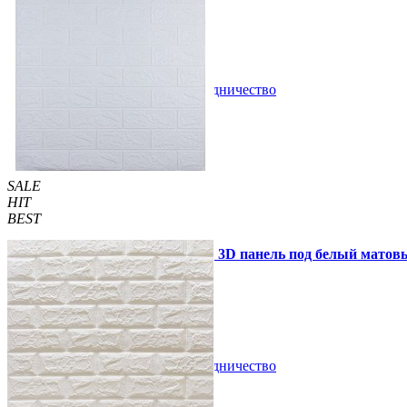
49 грн.
105 грн.
/шт
/шт
В закладки
Сотрудничество
Купить
SALE
HIT
BEST
Самоклеющаяся декоративная 3D панель под белый матов
55 грн.
110 грн.
/шт
/шт
В закладки
Сотрудничество
Купить