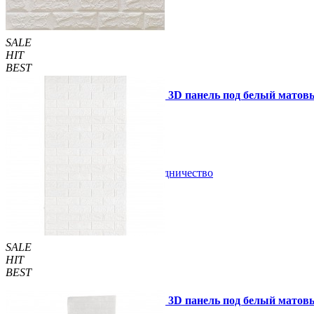
SALE
HIT
BEST
Самоклеющаяся декоративная 3D панель под белый матов
79 грн.
130 грн.
/шт
/шт
1 отзывов
В закладки
Сотрудничество
Купить
SALE
HIT
BEST
Самоклеющаяся декоративная 3D панель под белый матовый