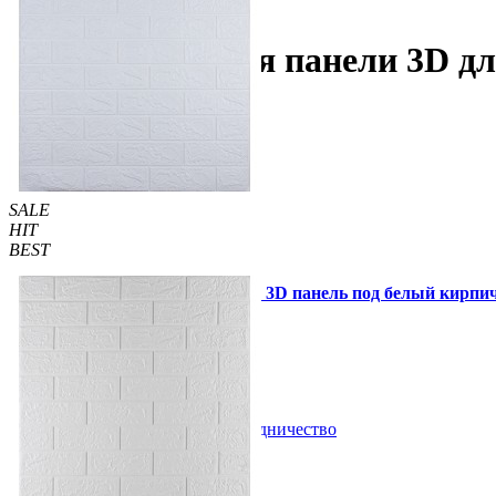
Для ванной комнаты
Самоклеющиеся панели 3D дл
SALE
HIT
BEST
Самоклеющаяся декоративная 3D панель под белый кирпич
55 грн.
110 грн.
/шт
/шт
В закладки
Сотрудничество
Купить