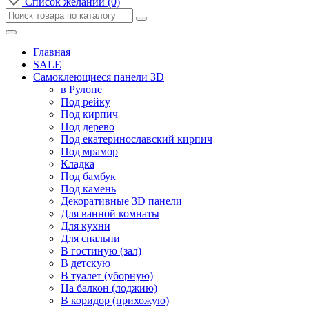
Список желаний (0)
Главная
SALE
Самоклеющиеся панели 3D
в Рулоне
Под рейку
Под кирпич
Под дерево
Под екатеринославский кирпич
Под мрамор
Кладка
Под бамбук
Под камень
Декоративные 3D панели
Для ванной комнаты
Для кухни
Для спальни
В гостиную (зал)
В детскую
В туалет (уборную)
На балкон (лоджию)
В коридор (прихожую)