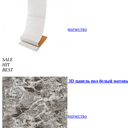
1 850 грн.
2 899 грн.
/шт
/шт
В закладки
Сотрудничество
Купить
SALE
HIT
BEST
Самоклеющаяся декоративная 3D панель под белый матовы
289 грн.
500 грн.
/шт
/шт
В закладки
Сотрудничество
Купить