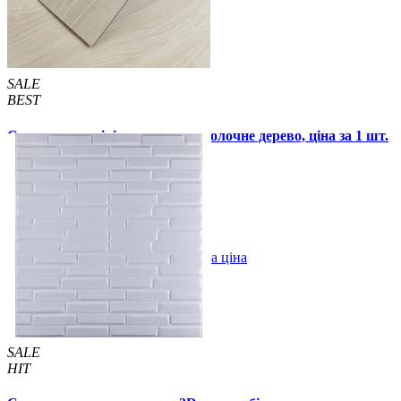
SALE
BEST
Самоклеюча вінілова плитка молочне дерево, ціна за 1 шт.
(СВП-009)
57 грн.
115 грн.
В закладки
Оптова ціна
Купити
SALE
HIT