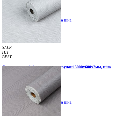
В закладки
Оптова ціна
Купити
SALE
HIT
BEST
Самоклеюча вінілова плитка в рулоні 3000х600х2мм, ціна
за 1 шт. (СВП-2040)
790 грн.
1190 грн.
В закладки
Оптова ціна
Купити