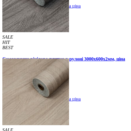
В закладки
Оптова ціна
Купити
SALE
HIT
BEST
Самоклеюча вінілова плитка в рулоні 3000х600х2мм, ціна
за 1 шт. (СВП-2026)
690 грн.
1190 грн.
В закладки
Оптова ціна
Купити
SALE