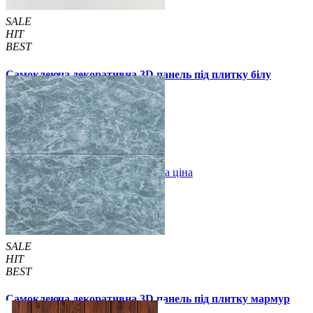
SALE
HIT
BEST
Самоклеюча декоративна 3D панель під плитку білу
700x700x4мм (365)
89 грн.
180 грн.
/шт
/шт
В закладки
Оптова ціна
Купити
SALE
HIT
BEST
Самоклеюча декоративна 3D панель під плитку мармур
темне море 700x700x4мм (362)