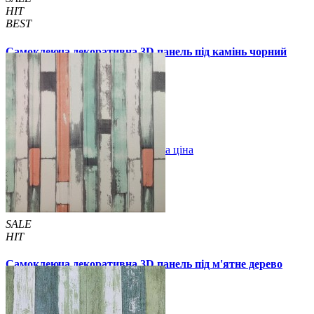
HIT
BEST
Самоклеюча декоративна 3D панель під камінь чорний
мармур 700x700x8мм (154)
129 грн.
210 грн.
/шт
/шт
В закладки
Оптова ціна
Купити
SALE
HIT
Самоклеюча декоративна 3D панель під м'ятне дерево
700x700x5мм
94 грн.
160 грн.
/шт
/шт