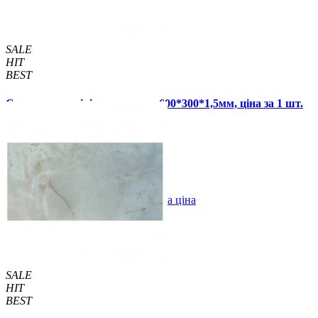
SALE
HIT
BEST
Самоклеюча вінілова плитка 600*300*1,5мм, ціна за 1 шт.
(СВП-115-глянець)
67 грн.
120 грн.
В закладки
Оптова ціна
Купити
SALE
HIT
BEST