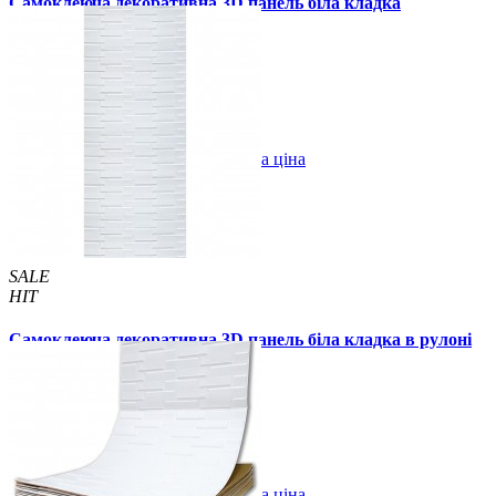
Самоклеюча декоративна 3D панель біла кладка
700x770x6мм
79 грн.
170 грн.
/шт
/шт
В закладки
Оптова ціна
Купити
SALE
HIT
Самоклеюча декоративна 3D панель біла кладка в рулоні
19.6 м 19600x700x5мм
2799 грн.
3900 грн.
/шт
/шт
В закладки
Оптова ціна
Купити