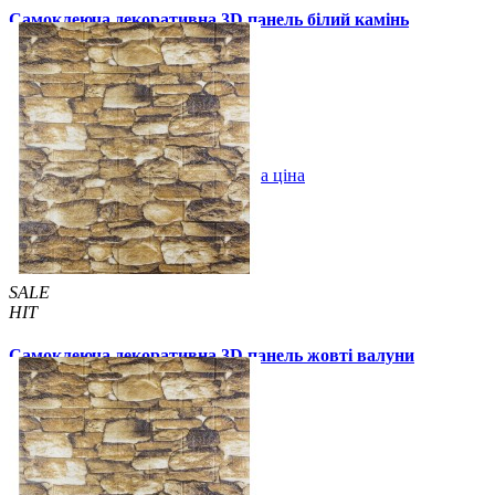
Самоклеюча декоративна 3D панель білий камінь
700x700x6мм
99 грн.
160 грн.
/шт
/шт
В закладки
Оптова ціна
Купити
SALE
HIT
Самоклеюча декоративна 3D панель жовті валуни
700x770x3мм (60-3)
89 грн.
130 грн.
/шт
/шт