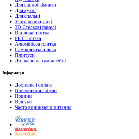
Для ванної кімнати
Для кухні
Для спальні
У вітальню (залу)
3D Стельові панелі
Вінілова плитка
PET Плитка
Алюмінієва плитка
Самоклеюча плівка
Плінтуси
Дзеркало на самоклейці
Інформація
Доставка і оплата
Повернення і обмін
Новини
Відгуки
Часто виникаючи питання