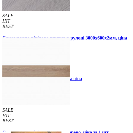
SALE
HIT
BEST
Самоклеюча вінілова плитка в рулоні 3000х600х2мм, ціна
за 1 шт. (СВП-2050)
790 грн.
1190 грн.
В закладки
Оптова ціна
Купити
SALE
HIT
BEST
Самоклеюча вінілова плитка дерево, ціна за 1 шт.