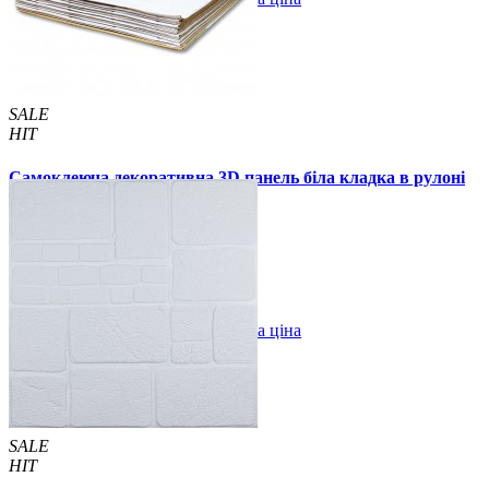
SALE
HIT
Самоклеюча декоративна 3D панель біла кладка в рулоні
3080x700x5мм
399 грн.
600 грн.
/шт
/шт
В закладки
Оптова ціна
Купити
SALE
HIT