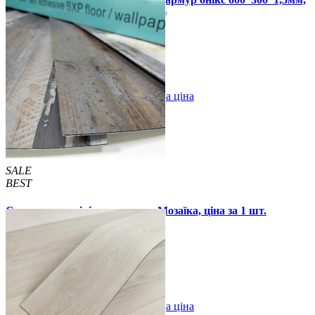
ціна за 1 шт. (СВП-100-глянець)
67 грн.
120 грн.
В закладки
Оптова ціна
Купити
SALE
BEST
Самоклеюча вінілова плитка Мозаїка, ціна за 1 шт.
(СВП-006)
57 грн.
115 грн.
В закладки
Оптова ціна
Купити