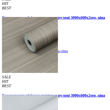
HIT
BEST
Самоклеюча вінілова плитка в рулоні 3000х600х2мм, ціна
за 1 шт. (СВП-2028)
790 грн.
1190 грн.
В закладки
Оптова ціна
Купити
SALE
HIT
BEST
Самоклеюча вінілова плитка в рулоні 3000х600х2мм, ціна
за 1 шт. (СВП-2029)
790 грн.
1190 грн.