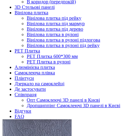
В коридор (передпокій)
3D Стельові панелі
Вінілова плитка
Вінілова плитка під рейку
Вінілова плитка під мармур
Вінілова плитка під дерево
Вінілова плитка в рулоні
Вінілова плитка в рулоні підлогова
Вінілова плитка в рулоні під рейку
PET Плитка
PET Плитка 600*300 мм
PET Плитка в рулоні
Алюмінієва плитка
Самоклеюча плівка
Плінтуси
Дзеркало на самоклейці
Де застосувати
Співпраця
Опт Самоклеючі 3D панелі в Києві
Дропшиппінг Самоклеючі 3D панелі в Києві
Відгуки
FAQ
Контакти
Головна