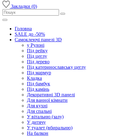
Закладки (0)
Головна
SALE до -50%
Самоклеючі панелі 3D
у Рулоні
Під рейку
Під цеглу
Під дерево
Під катеринославську цеглу
Під мармур
Кладка
Під бамбук
Під камінь
Декоративні 3D панелі
Для ванної кімнати
Для кухні
Для спальні
У вітальню (залу)
У дитячу
У туалет (вбиральню)
На балкон