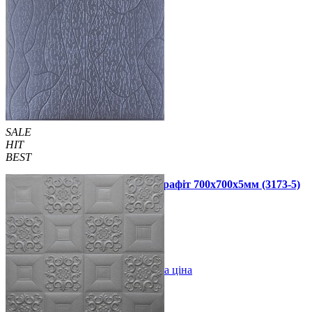
SALE до -50%
SALE до -50%
SALE
HIT
BEST
Самоклеюча 3D панель скеля графіт 700x700x5мм (3173-5)
99 грн.
180 грн.
/шт
/шт
В закладки
Оптова ціна
Купити