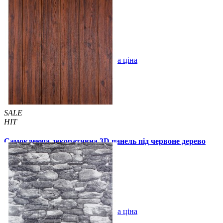
89 грн.
180 грн.
/шт
/шт
В закладки
Оптова ціна
Купити
SALE
HIT
Самоклеюча декоративна 3D панель під червоне дерево
700x770x5мм
89 грн.
160 грн.
/шт
/шт
В закладки
Оптова ціна
Купити