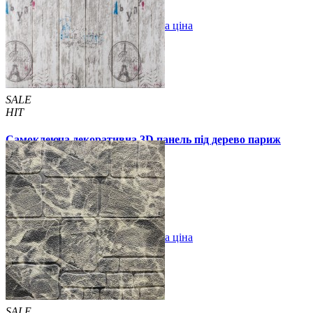
В закладки
Оптова ціна
Купити
SALE
HIT
Самоклеюча декоративна 3D панель під дерево париж
700x700x5мм
99 грн.
160 грн.
/шт
/шт
В закладки
Оптова ціна
Купити
SALE