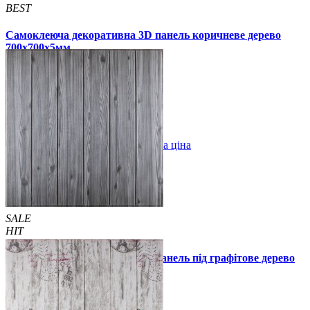
BEST
Самоклеюча декоративна 3D панель коричневе дерево
700x700x5мм
99 грн.
160 грн.
/шт
/шт
1 відгуків
В закладки
Оптова ціна
Купити
SALE
HIT
Самоклеюча декоративна 3D панель під графітове дерево
700x700x5мм
99 грн.
160 грн.
/шт
/шт