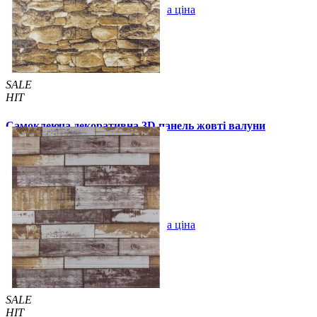
В закладки
Оптова ціна
Купити
SALE
HIT
Самоклеюча декоративна 3D панель жовті валуни
700x770x5мм
94 грн.
160 грн.
/шт
/шт
В закладки
Оптова ціна
Купити
SALE
HIT