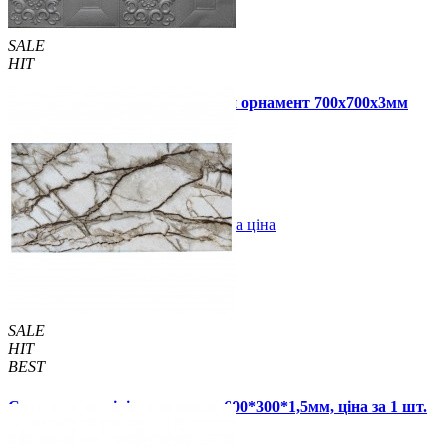
SALE
HIT
Самоклеюча 3D панель срібний орнамент 700x700x3мм
79 грн.
160 грн.
/шт
/шт
В закладки
Оптова ціна
Купити
SALE
HIT
BEST
Самоклеюча вінілова плитка 600*300*1,5мм, ціна за 1 шт.
(СВП-108-глянець)