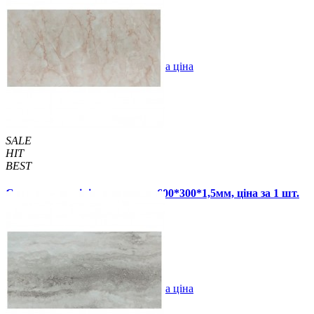
67 грн.
120 грн.
В закладки
Оптова ціна
Купити
SALE
HIT
BEST
Самоклеюча вінілова плитка 600*300*1,5мм, ціна за 1 шт.
(СВП-112-глянець)
67 грн.
120 грн.
В закладки
Оптова ціна
Купити