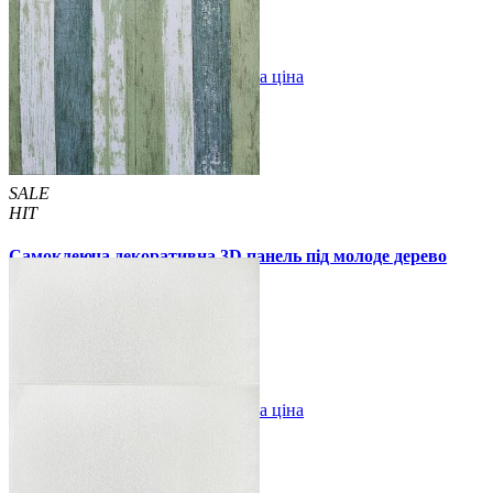
В закладки
Оптова ціна
Купити
SALE
HIT
Самоклеюча декоративна 3D панель під молоде дерево
700x700x5мм
135 грн.
160 грн.
/шт
/шт
В закладки
Оптова ціна
Купити