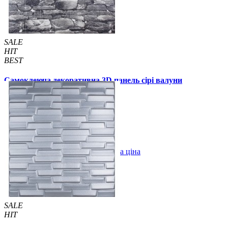
SALE
HIT
BEST
Самоклеюча декоративна 3D панель сірі валуни
700x770x3мм (40-3)
89 грн.
130 грн.
/шт
/шт
В закладки
Оптова ціна
Купити
SALE
HIT