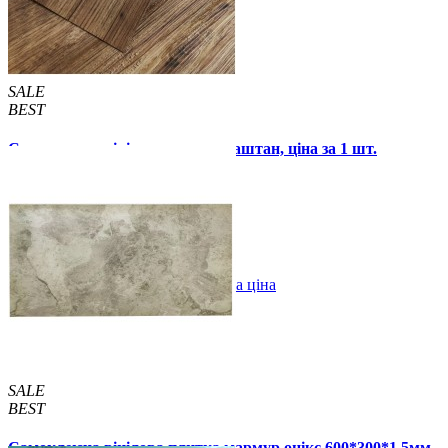
SALE
BEST
Самоклеюча вінілова плитка каштан, ціна за 1 шт.
(СВП-002)
57 грн.
115 грн.
В закладки
Оптова ціна
Купити
SALE
BEST
Самоклеюча вінілова плитка мармур онікс 600*300*1,5мм,