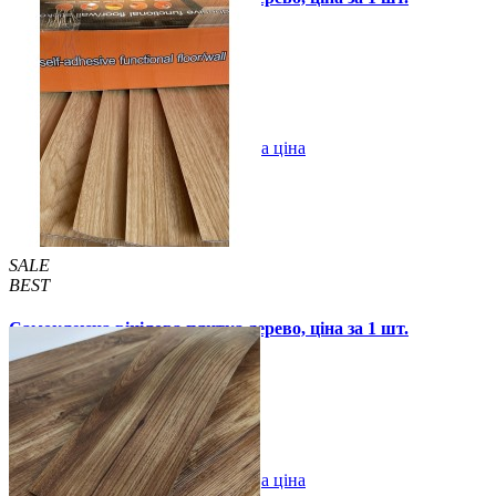
(СВП-010)
57 грн.
115 грн.
В закладки
Оптова ціна
Купити
SALE
BEST
Самоклеюча вінілова плитка дерево, ціна за 1 шт.
(СВП-017)
57 грн.
115 грн.
В закладки
Оптова ціна
Купити