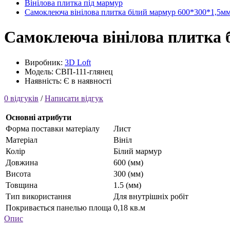
Вінілова плитка під мармур
Самоклеюча вінілова плитка білий мармур 600*300*1,5мм,
Самоклеюча вінілова плитка 
Виробник:
3D Loft
Модель: СВП-111-глянец
Наявність: Є в наявності
0 відгуків
/
Написати відгук
Основні атрибути
Форма поставки матеріалу
Лист
Матеріал
Вініл
Колір
Білий мармур
Довжина
600 (мм)
Висота
300 (мм)
Товщина
1.5 (мм)
Тип використання
Для внутрішніх робіт
Покривається панелью площа
0,18 кв.м
Опис