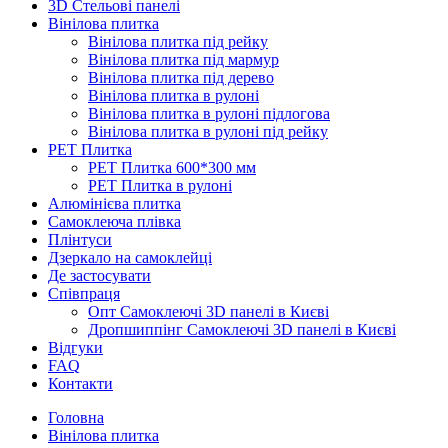
3D Стельові панелі
Вінілова плитка
Вінілова плитка під рейку
Вінілова плитка під мармур
Вінілова плитка під дерево
Вінілова плитка в рулоні
Вінілова плитка в рулоні підлогова
Вінілова плитка в рулоні під рейку
PET Плитка
PET Плитка 600*300 мм
PET Плитка в рулоні
Алюмінієва плитка
Самоклеюча плівка
Плінтуси
Дзеркало на самоклейці
Де застосувати
Співпраця
Опт Самоклеючі 3D панелі в Києві
Дропшиппінг Самоклеючі 3D панелі в Києві
Відгуки
FAQ
Контакти
Головна
Вінілова плитка