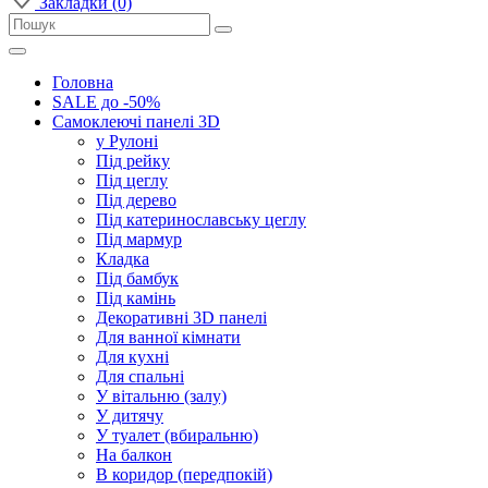
Закладки (0)
Головна
SALE до -50%
Самоклеючі панелі 3D
у Рулоні
Під рейку
Під цеглу
Під дерево
Під катеринославську цеглу
Під мармур
Кладка
Під бамбук
Під камінь
Декоративні 3D панелі
Для ванної кімнати
Для кухні
Для спальні
У вітальню (залу)
У дитячу
У туалет (вбиральню)
На балкон
В коридор (передпокій)