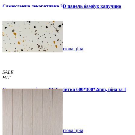
Самоклеюча декоративна 3D панель бамбук капучино
700x700x8мм
129 грн.
160 грн.
/шт
/шт
В закладки
Оптова ціна
Купити
SALE
HIT
Самоклеюча стінова PET плитка 600*300*2mm, ціна за 1
шт. (PET-1676)
49 грн.
110 грн.
В закладки
Оптова ціна
Купити