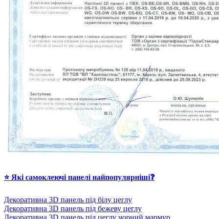
⭐ Які самоклеючі панелі найпопулярніші❓
Декоративна 3D панель під білу цеглу
Декоративна 3D панель під бежеву цеглу
Декоративна 3D панель під цеглу чорний мармур