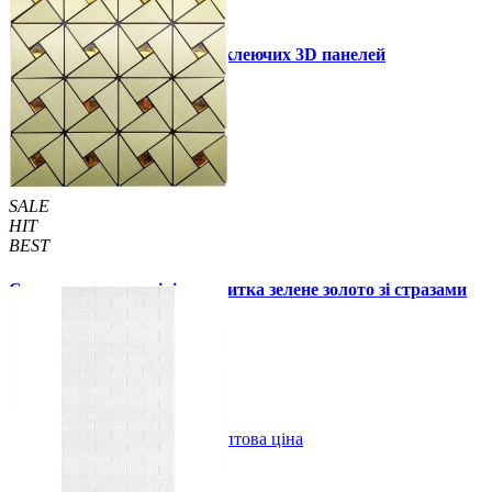
Інструкція установки самоклеючих 3D панелей
Інші також купили
SALE
HIT
BEST
Самоклеюча алюмінієва плитка зелене золото зі стразами
мозаїка 300х300х3мм (1172)
99 грн.
150 грн.
В закладки
Оптова ціна
Купити