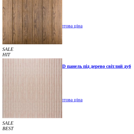
990 грн.
1390 грн.
В закладки
Оптова ціна
Купити
SALE
HIT
Самоклеюча декоративна 3D панель під дерево світлий дуб
700x700x5мм
89 грн.
160 грн.
/шт
/шт
В закладки
Оптова ціна
Купити
SALE
BEST