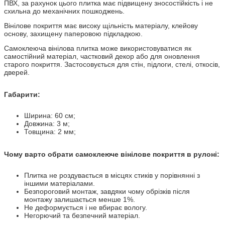
ПВХ, за рахунок цього плитка має підвищену зносостійкість і не
схильна до механічних пошкоджень.
Вінілове покриття має високу щільність матеріалу, клейову
основу, захищену паперовою підкладкою.
Самоклеюча вінілова плитка може використовуватися як
самостійний матеріал, частковий декор або для оновлення
старого покриття. Застосовується для стін, підлоги, стелі, откосів,
дверей.
Габарити:
Ширина: 60 см;
Довжина: 3 м;
Товщина: 2 мм;
Чому варто обрати самоклеюче вінілове покриття в рулоні:
Плитка не роздувається в місцях стиків у порівнянні з
іншими матеріалами.
Безпороговий монтаж, завдяки чому обрізків після
монтажу залишається менше 1%.
Не деформується і не вбирає вологу.
Негорючий та безпечний матеріал.