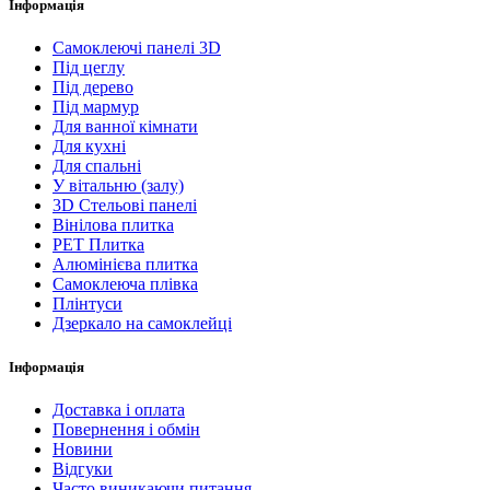
Інформація
Самоклеючі панелі 3D
Під цеглу
Під дерево
Під мармур
Для ванної кімнати
Для кухні
Для спальні
У вітальню (залу)
3D Стельові панелі
Вінілова плитка
PET Плитка
Алюмінієва плитка
Самоклеюча плівка
Плінтуси
Дзеркало на самоклейці
Інформація
Доставка і оплата
Повернення і обмін
Новини
Відгуки
Часто виникаючи питання