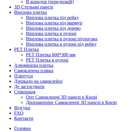
В коридор (передпокій)
3D Стельові панелі
Вінілова плитка
Вінілова плитка під рейку
Вінілова плитка під мармур
Вінілова плитка під дерево
Вінілова плитка в рулоні
Вінілова плитка в рулоні підлогова
Вінілова плитка в рулоні під рейку
PET Плитка
PET Плитка 600*300 мм
PET Плитка в рулоні
Алюмінієва плитка
Самоклеюча плівка
Плінтуси
Дзеркало на самоклейці
Де застосувати
Співпраця
Опт Самоклеючі 3D панелі в Києві
Дропшиппінг Самоклеючі 3D панелі в Києві
Відгуки
FAQ
Контакти
Головна