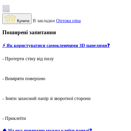
В закладки
Оптова ціна
Купити
Поширені запитання
⚡️ Як користуватися самоклеючими 3D панелями❓
- Протерти стіну від пилу
- Виміряти поверхню
- Зняти захисний папір зі зворотної сторони
- Приклеїти
🍀 На яку поверхню можна клеїти панелі❓