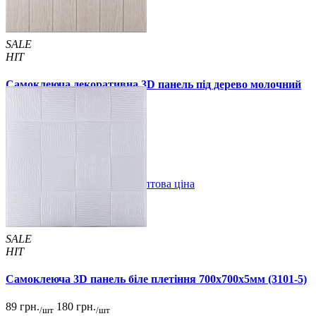
SALE
HIT
Самоклеюча декоративна 3D панель під дерево молочний
дуб 700x700x5мм
94 грн.
160 грн.
/шт
/шт
В закладки
Оптова ціна
Купити
SALE
HIT
Самоклеюча 3D панель біле плетіння 700x700x5мм (3101-5)
89 грн.
180 грн.
/шт
/шт