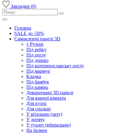
Закладки (0)
Головна
SALE до -50%
Самоклеючі панелі 3D
у Рулоні
Під рейку
Під цеглу
Під дерево
Під катеринославську цеглу
Під мармур
Кладка
Під бамбук
Під камінь
Декоративні 3D панелі
Для ванної кімнати
Для кухні
Для спальні
У вітальню (залу)
У дитячу
У туалет (вбиральню)
На балкон