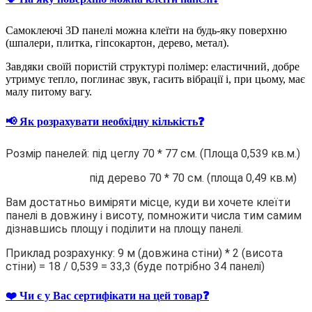
Самоклеючі 3D панелі можна клеїти на будь-яку поверхню
(шпалери, плитка, гіпсокартон, дерево, метал).
Завдяки своїй пористій структурі полімер: еластичний, добре
утримує тепло, поглинає звук, гасить вібрації і, при цьому, має
малу питому вагу.
📢 Як розрахувати необхідну кількість❓
Розмір панелей: під цеглу 70 * 77 см. (Площа 0,539 кв.м.)
під дерево 70 * 70 см. (площа 0,49 кв.м)
Вам достатньо виміряти місце, куди ви хочете клеїти
панелі в довжину і висоту, помножити числа тим самим
дізнавшись площу і поділити на площу панелі.
Приклад розрахунку: 9 м (довжина стіни) * 2 (висота
стіни) = 18 / 0,539 = 33,3 (буде потрібно 34 панелі)
❤️ Чи є у Вас сертифікати на цей товар❓