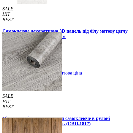
SALE
HIT
BEST
Самоклеюча декоративна 3D панель під білу матову цеглу
в рулоні 20 м 20000x700x3 мм
1850 грн.
2899 грн.
/шт
/шт
В закладки
Оптова ціна
Купити
SALE
HIT
BEST
Підлогове вінілове покриття самоклеюче в рулоні
3000х600х1,5мм, ціна за 1 шт. (СВП-1817)