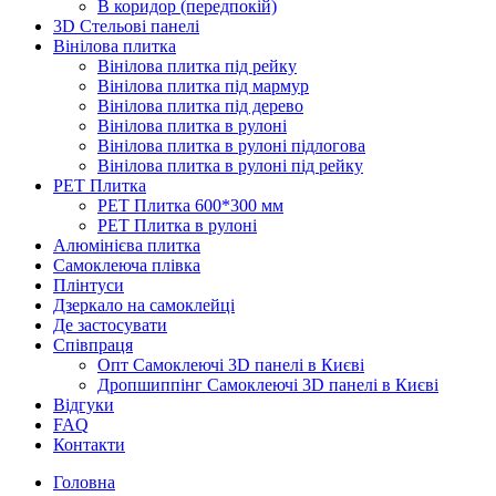
В коридор (передпокій)
3D Стельові панелі
Вінілова плитка
Вінілова плитка під рейку
Вінілова плитка під мармур
Вінілова плитка під дерево
Вінілова плитка в рулоні
Вінілова плитка в рулоні підлогова
Вінілова плитка в рулоні під рейку
PET Плитка
PET Плитка 600*300 мм
PET Плитка в рулоні
Алюмінієва плитка
Самоклеюча плівка
Плінтуси
Дзеркало на самоклейці
Де застосувати
Співпраця
Опт Самоклеючі 3D панелі в Києві
Дропшиппінг Самоклеючі 3D панелі в Києві
Відгуки
FAQ
Контакти
Головна