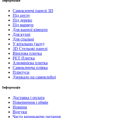
Інформація
Самоклеючі панелі 3D
Під цеглу
Під дерево
Під мармур
Для ванної кімнати
Для кухні
Для спальні
У вітальню (залу)
3D Стельові панелі
Вінілова плитка
PET Плитка
Алюмінієва плитка
Самоклеюча плівка
Плінтуси
Дзеркало на самоклейці
Інформація
Доставка і оплата
Повернення і обмін
Новини
Відгуки
Часто виникаючи питання