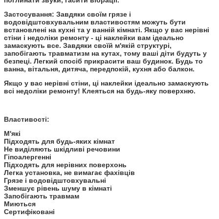
Застосування:
Завдяки своїм грязе і
водовідштовхувальним властивостям можуть бути
встановлені на кухні та у ванній кімнаті. Якщо у вас нерівні
стіни і недоліки ремонту - ці наклейки вам ідеально
замаскують все. Завдяки своїй м'якій структурі,
запобігають травматизм на кутах, тому ваші діти будуть у
безпеці. Легкий спосіб прикрасити ваш будинок. Будь то
ванна, вітальня, дитяча, передпокій, кухня або балкон.
Якщо у вас нерівні стіни, ці наклейки ідеально замаскують
всі недоліки ремонту! Клеяться на будь-яку поверхню.
Властивості:
М'які
Підходять для будь-яких кімнат
Не виділяють шкідливі речовини
Гіпоалергенні
Підходять для нерівних поверхонь
Легка установка, не вимагає фахівців
Грязе і водовідштовхувальні
Зменшує рівень шуму в кімнаті
Запобігають травмам
Миються
Сертифіковані