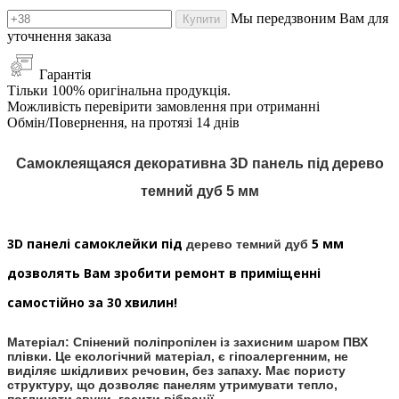
Мы передзвоним Вам для
Купити
уточнення заказа
Гарантія
Тільки 100% оригінальна продукція.
Можливість перевірити замовлення при отриманні
Обмін/Повернення, на протязі 14 днів
Самоклеящаяся декоративна 3D панель під
дерево
темний дуб 5 мм
3D панелі самоклейки під
5 мм
дерево темний дуб
дозволять Вам зробити ремонт в приміщенні
самостійно за 30 хвилин!
Матеріал:
Спінений поліпропілен із захисним шаром ПВХ
плівки. Це екологічний матеріал, є гіпоалергенним, не
виділяє шкідливих речовин, без запаху. Має пористу
структуру, що дозволяє панелям утримувати тепло,
поглинати звуки, гасити вібрації.