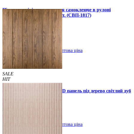
Підлогове вінілове покриття самоклеюче в рулоні
3000х600х1,5мм, ціна за 1 шт. (СВП-1817)
990 грн.
1390 грн.
В закладки
Оптова ціна
Купити
SALE
HIT
Самоклеюча декоративна 3D панель під дерево світлий дуб
700x700x5мм
89 грн.
160 грн.
/шт
/шт
В закладки
Оптова ціна
Купити