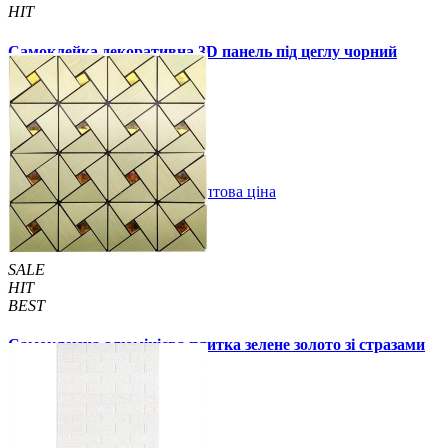
HIT
Самоклейка декоративна 3D панель під цеглу чорний
мармур 700x770x3мм
59 грн.
160 грн.
/шт
/шт
В закладки
Оптова ціна
Купити
SALE
HIT
BEST
Самоклеюча алюмінієва плитка зелене золото зі стразами
мозаїка 300х300х3мм (1172)
99 грн.
150 грн.