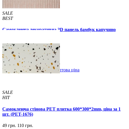
SALE
BEST
Самоклеюча декоративна 3D панель бамбук капучино
700x700x8мм
129 грн.
160 грн.
/шт
/шт
В закладки
Оптова ціна
Купити
SALE
HIT
Самоклеюча стінова PET плитка 600*300*2mm, ціна за 1
шт. (PET-1676)
49 грн.
110 грн.