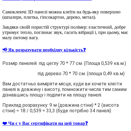
Самоклеючі 3D панелі можна клеїти на будь-яку поверхню
(шпалери, плитка, гіпсокартон, дерево, метал).
Завдяки своїй пористій структурі полімер: еластичний, добре
утримує тепло, поглинає звук, гасить вібрації і, при цьому, має
малу питому вагу.
📢 Як розрахувати необхідну кількість❓
Розмір панелей: під цеглу 70 * 77 см. (Площа 0,539 кв.м.)
під дерево 70 * 70 см. (площа 0,49 кв.м)
Вам достатньо виміряти місце, куди ви хочете клеїти
панелі в довжину і висоту, помножити числа тим самим
дізнавшись площу і поділити на площу панелі.
Приклад розрахунку: 9 м (довжина стіни) * 2 (висота
стіни) = 18 / 0,539 = 33,3 (буде потрібно 34 панелі)
❤️ Чи є у Вас сертифікати на цей товар❓