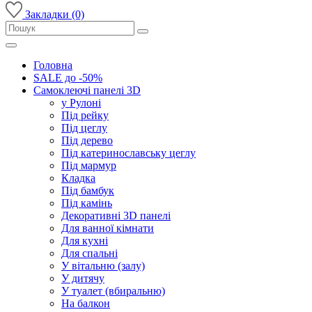
Закладки (0)
Головна
SALE до -50%
Самоклеючі панелі 3D
у Рулоні
Під рейку
Під цеглу
Під дерево
Під катеринославську цеглу
Під мармур
Кладка
Під бамбук
Під камінь
Декоративні 3D панелі
Для ванної кімнати
Для кухні
Для спальні
У вітальню (залу)
У дитячу
У туалет (вбиральню)
На балкон