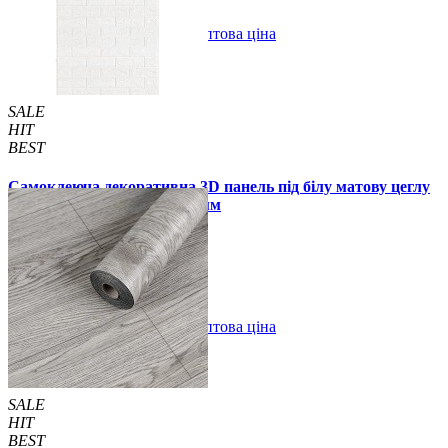
В закладки
Оптова ціна
Купити
SALE
HIT
BEST
Самоклеюча декоративна 3D панель під білу матову цеглу
в рулоні 20 м 20000x700x3 мм
1850 грн.
2899 грн.
/шт
/шт
В закладки
Оптова ціна
Купити
SALE
HIT
BEST