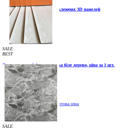
Інструкція установки самоклеючих 3D панелей
Інші також купили
SALE
BEST
Самоклеюча вінілова плитка біле дерево, ціна за 1 шт.
(СВП-015)
57 грн.
115 грн.
В закладки
Оптова ціна
Купити
SALE