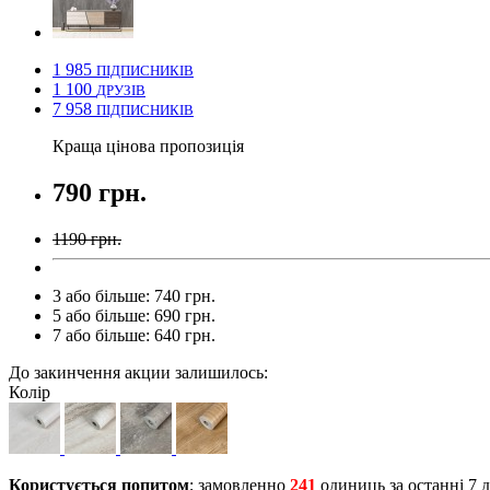
1 985
ПІДПИСНИКІВ
1 100
ДРУЗІВ
7 958
ПІДПИСНИКІВ
Краща цінова пропозиція
790 грн.
1190 грн.
3 або більше: 740 грн.
5 або більше: 690 грн.
7 або більше: 640 грн.
До закинчення акции залишилось:
Колір
Користується попитом
; замовленно
241
одиниць за останні 7 д