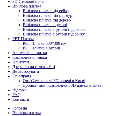
3D Стельові панелі
Вінілова плитка
Вінілова плитка під рейку
Вінілова плитка під мармур
Вінілова плитка під дерево
Вінілова плитка в рулоні
Вінілова плитка в рулоні підлогова
Вінілова плитка в рулоні під рейку
PET Плитка
PET Плитка 600*300 мм
PET Плитка в рулоні
Алюмінієва плитка
Самоклеюча плівка
Плінтуси
Дзеркало на самоклейці
Де застосувати
Співпраця
Опт Самоклеючі 3D панелі в Києві
Дропшиппінг Самоклеючі 3D панелі в Києві
Відгуки
FAQ
Контакти
Головна
Вінілова плитка