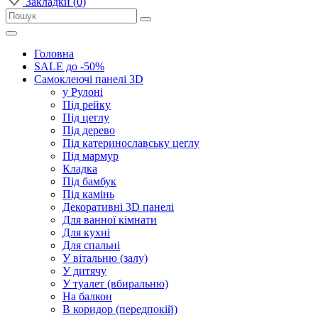
Закладки (0)
Головна
SALE до -50%
Самоклеючі панелі 3D
у Рулоні
Під рейку
Під цеглу
Під дерево
Під катеринославську цеглу
Під мармур
Кладка
Під бамбук
Під камінь
Декоративні 3D панелі
Для ванної кімнати
Для кухні
Для спальні
У вітальню (залу)
У дитячу
У туалет (вбиральню)
На балкон
В коридор (передпокій)