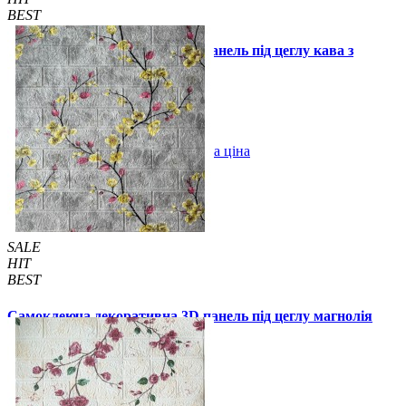
BEST
Самоклеюча декоративна 3D панель під цеглу кава з
молоком 700x770x3мм (348-3)
55 грн.
130 грн.
/шт
/шт
В закладки
Оптова ціна
Купити
SALE
HIT
BEST
Самоклеюча декоративна 3D панель під цеглу магнолія
700x770x3мм (6233-3)
59 грн.
140 грн.
/шт
/шт