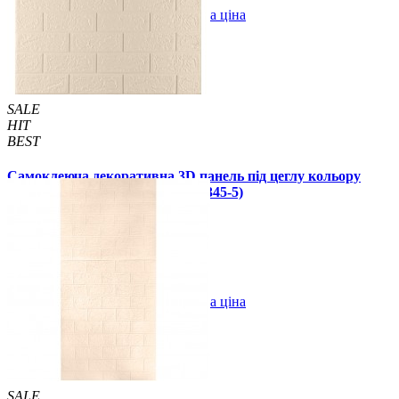
В закладки
Оптова ціна
Купити
SALE
HIT
BEST
Самоклеюча декоративна 3D панель під цеглу кольору
слонової кістки 700x770x5 мм (345-5)
84 грн.
130 грн.
/шт
/шт
В закладки
Оптова ціна
Купити
SALE