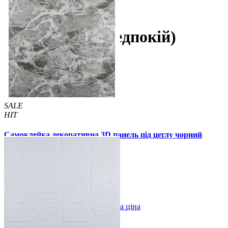
Самоклеючі панелі 3D
В коридор (передпокій)
В коридор (передпокій)
SALE
HIT
Самоклейка декоративна 3D панель під цеглу чорний
мармур 700x770x3мм
59 грн.
160 грн.
/шт
/шт
В закладки
Оптова ціна
Купити