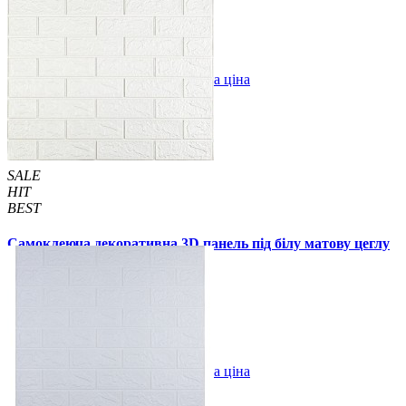
79 грн.
130 грн.
/шт
/шт
1 відгуків
В закладки
Оптова ціна
Купити
SALE
HIT
BEST
Самоклеюча декоративна 3D панель під білу матову цеглу
700x770x2 мм
49 грн.
105 грн.
/шт
/шт
В закладки
Оптова ціна
Купити