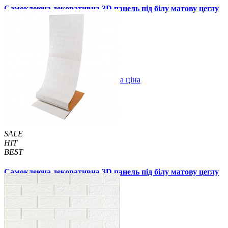
Самоклеюча декоративна 3D панель під білу матову цеглу
в рулоні 20 м 20000x700x3 мм
1850 грн.
2899 грн.
/шт
/шт
В закладки
Оптова ціна
Купити
SALE
HIT
BEST
Самоклеюча декоративна 3D панель під білу матову цеглу
в рулоні 3080x700x3 мм
289 грн.
500 грн.
/шт
/шт