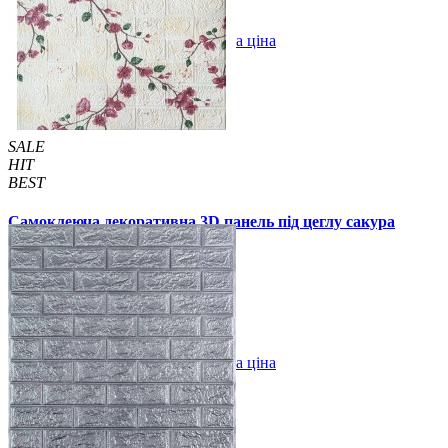
В закладки
Оптова ціна
Купити
SALE
HIT
BEST
Самоклеюча декоративна 3D панель під цеглу сакура
700x770x3мм (6234-3)
59 грн.
140 грн.
/шт
/шт
В закладки
Оптова ціна
Купити