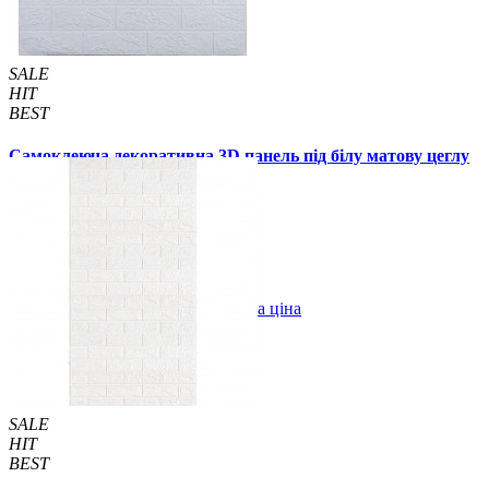
SALE
HIT
BEST
Самоклеюча декоративна 3D панель під білу матову цеглу
700x770x3 мм
55 грн.
110 грн.
/шт
/шт
В закладки
Оптова ціна
Купити
SALE
HIT
BEST