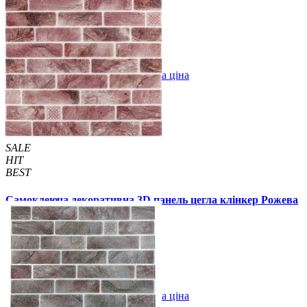
55 грн.
110 грн.
/шт
/шт
В закладки
Оптова ціна
Купити
SALE
HIT
BEST
Самоклеюча декоративна 3D панель цегла клінкер Рожева
глина 700x700x5мм (2005)
59 грн.
160 грн.
/шт
/шт
В закладки
Оптова ціна
Купити