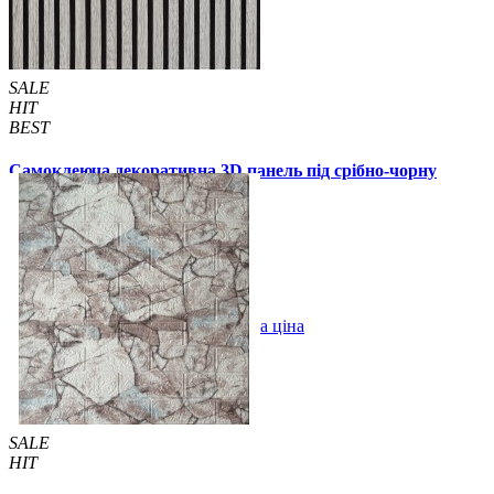
SALE
HIT
BEST
Самоклеюча декоративна 3D панель під срібно-чорну
рейку 680x670x5мм (2532)
159 грн.
199 грн.
/шт
/шт
В закладки
Оптова ціна
Купити
SALE
HIT