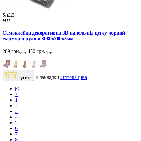
SALE
HIT
Самоклейка декоративна 3D панель під цеглу чорний
мармур в рулоні 3080x700x3мм
289 грн.
450 грн.
/шт
/шт
В закладки
Оптова ціна
Купити
|<
<
1
2
3
4
5
6
7
8