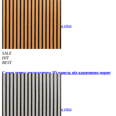
/шт
/шт
3 відгуків
В закладки
Оптова ціна
Купити
SALE
HIT
BEST
Самоклеюча декоративна 3D панель під коричнево-чорну
рейку 680x670x5мм (2533)
159 грн.
199 грн.
/шт
/шт
В закладки
Оптова ціна
Купити