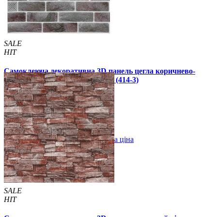
SALE
HIT
Самоклеюча декоративна 3D панель цегла коричнево-
червоний клінкер 700x700x3мм (414-3)
59 грн.
160 грн.
/шт
/шт
В закладки
Оптова ціна
Купити
SALE
HIT