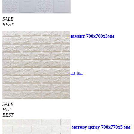
SALE
BEST
Самоклеюча 3D панель біла орнамент 700x700x3мм
59 грн.
160 грн.
/шт
/шт
В закладки
Оптова ціна
Купити
SALE
HIT
BEST
Самоклеюча 3D панель під білу матову цеглу 700x770x5 мм