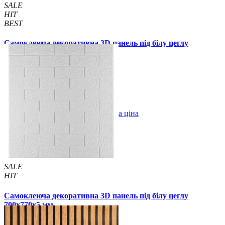
SALE
HIT
BEST
Самоклеюча декоративна 3D панель під білу цеглу
700x770x3 мм
55 грн.
110 грн.
/шт
/шт
В закладки
Оптова ціна
Купити
SALE
HIT
Самоклеюча декоративна 3D панель під білу цеглу
700x770x5 мм
79 грн.
130 грн.