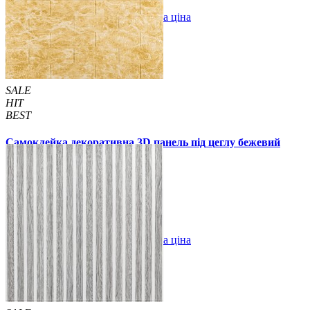
В закладки
Оптова ціна
Купити
SALE
HIT
BEST
Самоклейка декоративна 3D панель під цеглу бежевий
мармур 700x770x2мм
55 грн.
200 грн.
/шт
/шт
В закладки
Оптова ціна
Купити