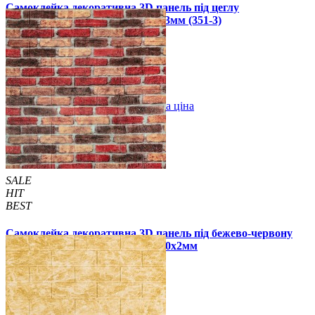
Самоклейка декоративна 3D панель під цеглу
королівський мармур 700x770x3мм (351-3)
59 грн.
160 грн.
/шт
/шт
В закладки
Оптова ціна
Купити
SALE
HIT
BEST
Самоклейка декоративна 3D панель під бежево-червону
катеринославську цеглу 700x770x2мм
55 грн.
200 грн.
/шт
/шт