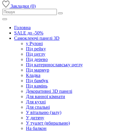
Закладки (0)
Головна
SALE до -50%
Самоклеючі панелі 3D
у Рулоні
Під рейку
Під цеглу
Під дерево
Під катеринославську цеглу
Під мармур
Кладка
Під бамбук
Під камінь
Декоративні 3D панелі
Для ванної кімнати
Для кухні
Для спальні
У вітальню (залу)
У дитячу
У туалет (вбиральню)
На балкон