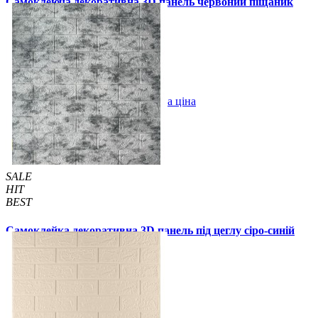
Самоклеюча декоративна 3D панель червоний піщаник
700x770x2мм
55 грн.
200 грн.
/шт
/шт
В закладки
Оптова ціна
Купити
SALE
HIT
BEST
Самоклейка декоративна 3D панель під цеглу сіро-синій
мармур 700x770x3мм (218-3)
89 грн.
140 грн.
/шт
/шт