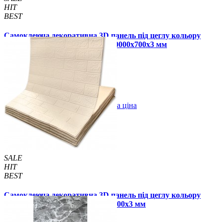
HIT
BEST
Самоклеюча декоративна 3D панель під цеглу кольору
слонової кістки в рулоні 20 м 20000x700x3 мм
1850 грн.
2899 грн.
/шт
/шт
В закладки
Оптова ціна
Купити
SALE
HIT
BEST
Самоклеюча декоративна 3D панель під цеглу кольору
слонової кістки в рулоні 3080x700x3 мм