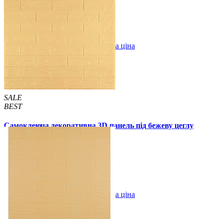
59 грн.
140 грн.
/шт
/шт
В закладки
Оптова ціна
Купити
SALE
BEST
Самоклеюча декоративна 3D панель під бежеву цеглу
700x770x2мм
49 грн.
115 грн.
/шт
/шт
В закладки
Оптова ціна
Купити