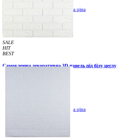
В закладки
Оптова ціна
Купити
SALE
HIT
BEST
Самоклеюча декоративна 3D панель під білу цеглу
700x770x2 мм
49 грн.
105 грн.
/шт
/шт
В закладки
Оптова ціна
Купити