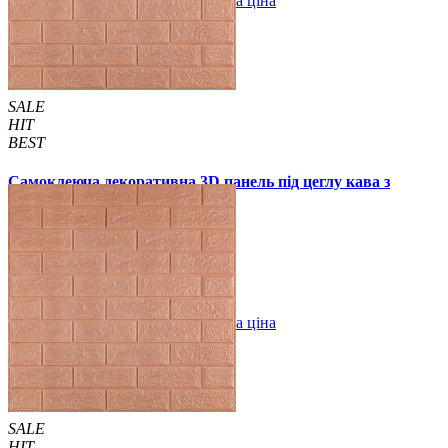
В закладки
Оптова ціна
Купити
SALE
HIT
BEST
Самоклеюча декоративна 3D панель під цеглу кава з
молоком 700x770x3мм (348-2)
54 грн.
110 грн.
/шт
/шт
В закладки
Оптова ціна
Купити
SALE
HIT