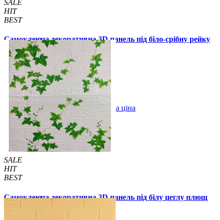
SALE
HIT
BEST
Самоклеюча декоративна 3D панель під біло-срібну рейку
680x670x5мм (2531)
159 грн.
199 грн.
/шт
/шт
В закладки
Оптова ціна
Купити
SALE
HIT
BEST
Самоклеюча декоративна 3D панель під білу цеглу плющ
700x770x3мм (5056-3)