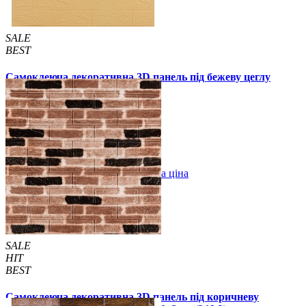
SALE
BEST
Самоклеюча декоративна 3D панель під бежеву цеглу
700x770x3мм
55 грн.
130 грн.
/шт
/шт
В закладки
Оптова ціна
Купити
SALE
HIT
BEST
Самоклеюча декоративна 3D панель під коричневу