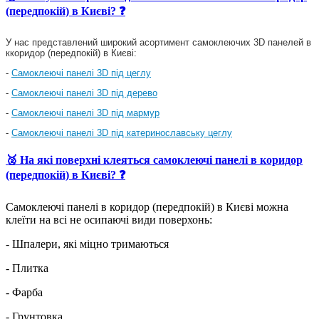
(передпокій) в Києві? ❓
У нас представлений широкий асортимент самоклеючих 3D панелей в
ккоридор (передпокій) в Києві:
-
Самоклеючі панелі 3D під цеглу
-
Самоклеючі панелі 3D під дерево
-
Самоклеючі панелі 3D під мармур
-
Самоклеючі панелі 3D під катеринославську цеглу
🥈 На які поверхні клеяться самоклеючі панелі в коридор
(передпокій) в Києві? ❓
Самоклеючі панелі в коридор (передпокій) в Києві можна
клеїти на всі не осипаючі види поверхонь:
- Шпалери, які міцно тримаються
- Плитка
- Фарба
- Грунтовка