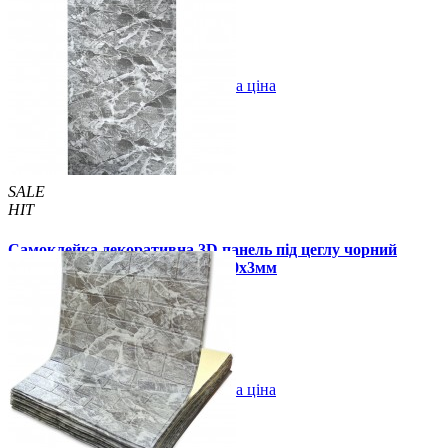
289 грн.
450 грн.
/шт
/шт
В закладки
Оптова ціна
Купити
SALE
HIT
Самоклейка декоративна 3D панель під цеглу чорний
мармур в рулоні 20 м 20000x700x3мм
1999 грн.
2800 грн.
/шт
/шт
В закладки
Оптова ціна
Купити