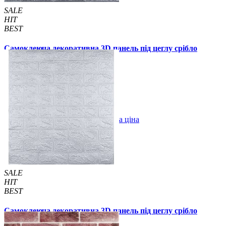
SALE
HIT
BEST
Самоклеюча декоративна 3D панель під цеглу срібло
700x770x2мм
49 грн.
90 грн.
/шт
/шт
В закладки
Оптова ціна
Купити
SALE
HIT
BEST
Самоклеюча декоративна 3D панель під цеглу срібло
700x770x3мм