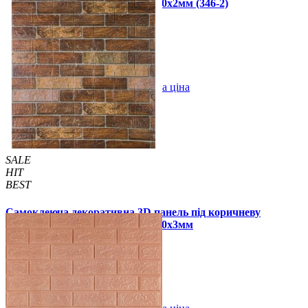
катеринославську цеглу 700x770x2мм (346-2)
55 грн.
190 грн.
/шт
/шт
В закладки
Оптова ціна
Купити
SALE
HIT
BEST
Самоклеюча декоративна 3D панель під коричневу
катеринославську цеглу 700x770x3мм
59 грн.
140 грн.
/шт
/шт