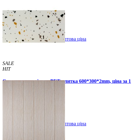
700x700x8мм
129 грн.
160 грн.
/шт
/шт
В закладки
Оптова ціна
Купити
SALE
HIT
Самоклеюча стінова PET плитка 600*300*2mm, ціна за 1
шт. (PET-1676)
49 грн.
110 грн.
В закладки
Оптова ціна
Купити