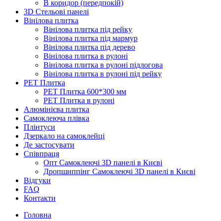
В коридор (передпокій)
3D Стельові панелі
Вінілова плитка
Вінілова плитка під рейку
Вінілова плитка під мармур
Вінілова плитка під дерево
Вінілова плитка в рулоні
Вінілова плитка в рулоні підлогова
Вінілова плитка в рулоні під рейку
PET Плитка
PET Плитка 600*300 мм
PET Плитка в рулоні
Алюмінієва плитка
Самоклеюча плівка
Плінтуси
Дзеркало на самоклейці
Де застосувати
Співпраця
Опт Самоклеючі 3D панелі в Києві
Дропшиппінг Самоклеючі 3D панелі в Києві
Відгуки
FAQ
Контакти
Головна