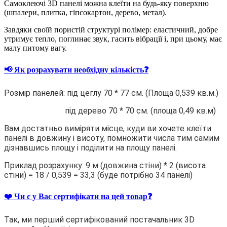
Самоклеючі 3D панелі можна клеїти на будь-яку поверхню
(шпалери, плитка, гіпсокартон, дерево, метал).
Завдяки своїй пористій структурі полімер: еластичний, добре
утримує тепло, поглинає звук, гасить вібрації і, при цьому, має
малу питому вагу.
📢 Як розрахувати необхідну кількість❓
Розмір панелей: під цеглу 70 * 77 см. (Площа 0,539 кв.м.)
під дерево 70 * 70 см. (площа 0,49 кв.м)
Вам достатньо виміряти місце, куди ви хочете клеїти
панелі в довжину і висоту, помножити числа тим самим
дізнавшись площу і поділити на площу панелі.
Приклад розрахунку: 9 м (довжина стіни) * 2 (висота
стіни) = 18 / 0,539 = 33,3 (буде потрібно 34 панелі)
❤️ Чи є у Вас сертифікати на цей товар❓
Так, ми перший сертифікований постачальник 3D