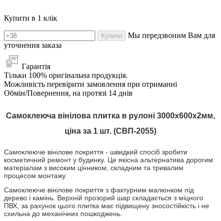
Купити в 1 клік
Мы передзвоним Вам для
Купити
уточнення заказа
Гарантія
Тільки 100% оригінальна продукція.
Можливість перевірити замовлення при отриманні
Обмін/Повернення, на протязі 14 днів
Самоклеюча вінілова плитка в рулоні 3000х600х2мм,
ціна за 1 шт. (СВП-
2055
)
Самоклеюче вінілове покриття - швидкий спосіб зробити
косметичний ремонт у будинку. Це якісна альтернатива дорогим
матеріалам з високим цінником, складним та тривалим
процесом монтажу.
Самоклеюче вінілове покриття з фактурним малюнком під
дерево і камінь. Верхній прозорий шар складається з міцного
ПВХ, за рахунок цього плитка має підвищену зносостійкість і не
схильна до механічних пошкоджень.