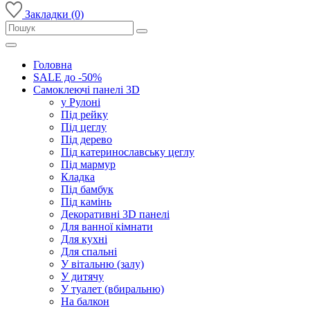
Закладки (0)
Головна
SALE до -50%
Самоклеючі панелі 3D
у Рулоні
Під рейку
Під цеглу
Під дерево
Під катеринославську цеглу
Під мармур
Кладка
Під бамбук
Під камінь
Декоративні 3D панелі
Для ванної кімнати
Для кухні
Для спальні
У вітальню (залу)
У дитячу
У туалет (вбиральню)
На балкон