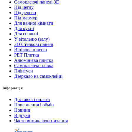
Самоклеючі панелі 3D
Під цеглу
Під дерево
Під мармур
Для ванної кімнати
Для кухні
Для спальні
У вітальню (залу)
3D Стельові панелі
Вінілова плитка
PET Плитка
Алюмінієва плитка
Самоклеюча плівка
Плінтуси
Дзеркало на самоклейці
Інформація
Доставка і оплата
Повернення і обмін
Новини
Відгуки
Часто виникаючи питання