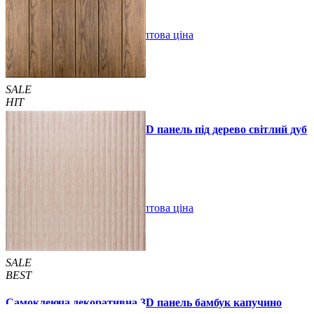
В закладки
Оптова ціна
Купити
SALE
HIT
Самоклеюча декоративна 3D панель під дерево світлий дуб
700x700x5мм
89 грн.
160 грн.
/шт
/шт
В закладки
Оптова ціна
Купити
SALE
BEST
Самоклеюча декоративна 3D панель бамбук капучино