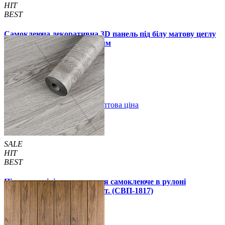
HIT
BEST
Самоклеюча декоративна 3D панель під білу матову цеглу
в рулоні 20 м 20000x700x3 мм
1850 грн.
2899 грн.
/шт
/шт
В закладки
Оптова ціна
Купити
SALE
HIT
BEST
Підлогове вінілове покриття самоклеюче в рулоні
3000х600х1,5мм, ціна за 1 шт. (СВП-1817)
990 грн.
1390 грн.