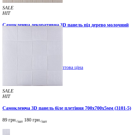
SALE
HIT
Самоклеюча декоративна 3D панель під дерево молочний
дуб 700x700x5мм
94 грн.
160 грн.
/шт
/шт
В закладки
Оптова ціна
Купити
SALE
HIT
Самоклеюча 3D панель біле плетіння 700x700x5мм (3101-5)
89 грн.
180 грн.
/шт
/шт