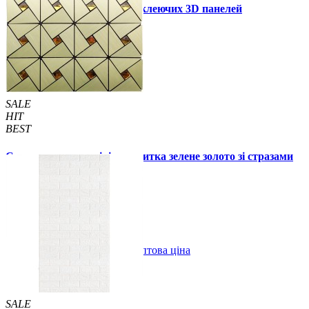
Інструкція установки самоклеючих 3D панелей
Інші також купили
SALE
HIT
BEST
Самоклеюча алюмінієва плитка зелене золото зі стразами
мозаїка 300х300х3мм (1172)
99 грн.
150 грн.
В закладки
Оптова ціна
Купити
SALE