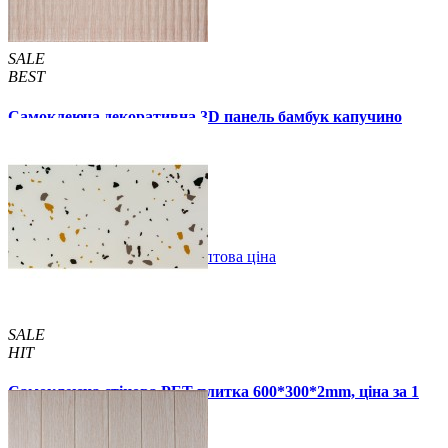
SALE
BEST
Самоклеюча декоративна 3D панель бамбук капучино
700x700x8мм
129 грн.
160 грн.
/шт
/шт
В закладки
Оптова ціна
Купити
SALE
HIT
Самоклеюча стінова PET плитка 600*300*2mm, ціна за 1
шт. (PET-1676)