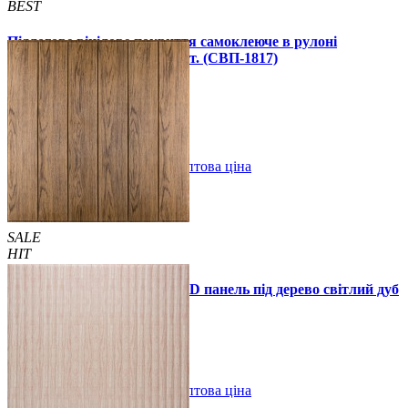
BEST
Підлогове вінілове покриття самоклеюче в рулоні
3000х600х1,5мм, ціна за 1 шт. (СВП-1817)
990 грн.
1390 грн.
В закладки
Оптова ціна
Купити
SALE
HIT
Самоклеюча декоративна 3D панель під дерево світлий дуб
700x700x5мм
89 грн.
160 грн.
/шт
/шт
В закладки
Оптова ціна
Купити