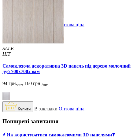
49 грн.
110 грн.
В закладки
Оптова ціна
Купити
SALE
HIT
Самоклеюча декоративна 3D панель під дерево молочний
дуб 700x700x5мм
94 грн.
160 грн.
/шт
/шт
В закладки
Оптова ціна
Купити
Поширені запитання
⚡️ Як користуватися самоклеючими 3D панелями❓