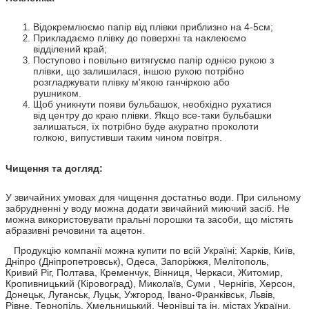
Відокремлюємо папір від плівки приблизно на 4-5см;
Прикладаємо плівку до поверхні та наклеюємо
відділений край;
Поступово і повільно витягуємо папір однією рукою з
плівки, що залишилася, іншою рукою потрібно
розгладжувати плівку м'якою ганчіркою або
рушником.
Щоб уникнути появи бульбашок, необхідно рухатися
від центру до краю плівки. Якщо все-таки бульбашки
залишаться, їх потрібно буде акуратно проколоти
голкою, випустивши таким чином повітря.
Чищення та догляд:
У звичайних умовах для чищення достатньо води. При сильному
забрудненні у воду можна додати звичайний миючий засіб. Не
можна використовувати пральні порошки та засоби, що містять
абразивні речовини та ацетон.
Продукцію компанії можна купити по всій Україні: Харків, Київ,
Дніпро (Дніпропетровськ), Одеса, Запоріжжя, Мелітополь,
Кривий Ріг, Полтава, Кременчук, Вінниця, Черкаси, Житомир,
Кропивницький (Кіровоград), Миколаїв, Суми , Чернігів, Херсон,
Донецьк, Луганськ, Луцьк, Ужгород, Івано-Франківськ, Львів,
Рівне, Тернопіль, Хмельницький, Чернівці та ін. містах України.