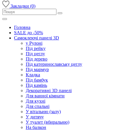
Закладки (0)
Головна
SALE до -50%
Самоклеючі панелі 3D
у Рулоні
Під рейку
Під цеглу
Під дерево
Під катеринославську цеглу
Під мармур
Кладка
Під бамбук
Під камінь
Декоративні 3D панелі
Для ванної кімнати
Для кухні
Для спальні
У вітальню (залу)
У дитячу
У туалет (вбиральню)
На балкон