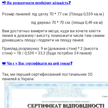
📢 Як розрахувати необхідну кількість❓
Розмір панелей: під цеглу 70 * 77 см. (Площа 0,539 кв.м.)
під дерево 70 * 70 см. (площа 0,49 кв.м)
Вам достатньо виміряти місце, куди ви хочете клеїти
панелі в довжину і висоту, помножити числа тим самим
дізнавшись площу і поділити на площу панелі.
Приклад розрахунку: 9 м (довжина стіни) * 2 (висота
стіни) = 18 / 0,539 = 33,3 (буде потрібно 34 панелі)
❤️ Чи є у Вас сертифікати на цей товар❓
Так, ми перший сертифікований постачальник 3D
панелей в Україні.