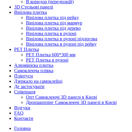
В коридор (передпокій)
3D Стельові панелі
Вінілова плитка
Вінілова плитка під рейку
Вінілова плитка під мармур
Вінілова плитка під дерево
Вінілова плитка в рулоні
Вінілова плитка в рулоні підлогова
Вінілова плитка в рулоні під рейку
PET Плитка
PET Плитка 600*300 мм
PET Плитка в рулоні
Алюмінієва плитка
Самоклеюча плівка
Плінтуси
Дзеркало на самоклейці
Де застосувати
Співпраця
Опт Самоклеючі 3D панелі в Києві
Дропшиппінг Самоклеючі 3D панелі в Києві
Відгуки
FAQ
Контакти
Головна