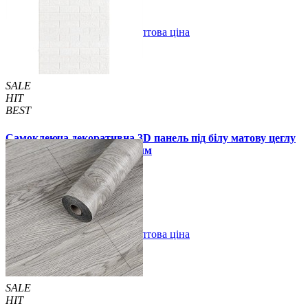
В закладки
Оптова ціна
Купити
SALE
HIT
BEST
Самоклеюча декоративна 3D панель під білу матову цеглу
в рулоні 20 м 20000x700x3 мм
1850 грн.
2899 грн.
/шт
/шт
В закладки
Оптова ціна
Купити
SALE
HIT