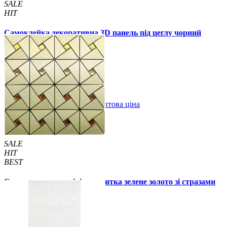
SALE
HIT
Самоклейка декоративна 3D панель під цеглу чорний
мармур 700x770x3мм
59 грн.
160 грн.
/шт
/шт
В закладки
Оптова ціна
Купити
SALE
HIT
BEST
Самоклеюча алюмінієва плитка зелене золото зі стразами
мозаїка 300х300х3мм (1172)
99 грн.
150 грн.