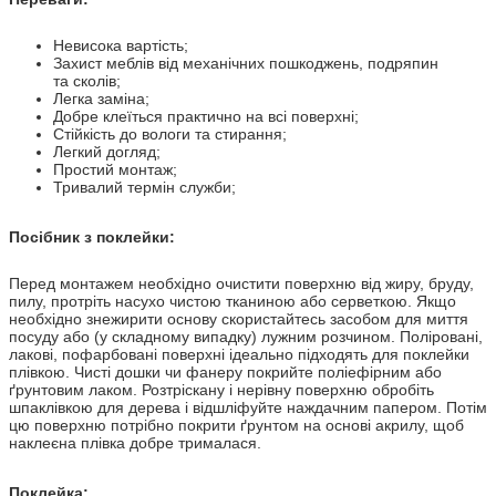
Невисока вартість;
Захист меблів від механічних пошкоджень, подряпин
та сколів;
Легка заміна;
Добре клеїться практично на всі поверхні;
Стійкість до вологи та стирання;
Легкий догляд;
Простий монтаж;
Тривалий термін служби;
Посібник з поклейки:
Перед монтажем необхідно очистити поверхню від жиру, бруду,
пилу, протріть насухо чистою тканиною або серветкою. Якщо
необхідно знежирити основу скористайтесь засобом для миття
посуду або (у складному випадку) лужним розчином. Поліровані,
лакові, пофарбовані поверхні ідеально підходять для поклейки
плівкою. Чисті дошки чи фанеру покрийте поліефірним або
ґрунтовим лаком. Розтріскану і нерівну поверхню обробіть
шпаклівкою для дерева і відшліфуйте наждачним папером. Потім
цю поверхню потрібно покрити ґрунтом на основі акрилу, щоб
наклеєна плівка добре трималася.
Поклейка: