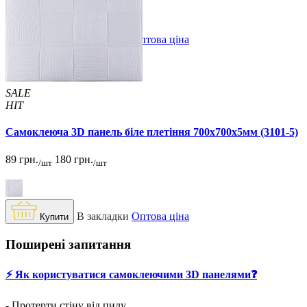
В закладки
Оптова ціна
Купити
SALE
HIT
Самоклеюча 3D панель біле плетіння 700x700x5мм (3101-5)
89 грн.
180 грн.
/шт
/шт
В закладки
Оптова ціна
Купити
Поширені запитання
⚡️ Як користуватися самоклеючими 3D панелями❓
- Протерти стіну від пилу