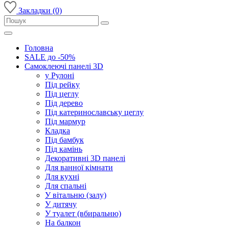
Закладки (0)
Головна
SALE до -50%
Самоклеючі панелі 3D
у Рулоні
Під рейку
Під цеглу
Під дерево
Під катеринославську цеглу
Під мармур
Кладка
Під бамбук
Під камінь
Декоративні 3D панелі
Для ванної кімнати
Для кухні
Для спальні
У вітальню (залу)
У дитячу
У туалет (вбиральню)
На балкон