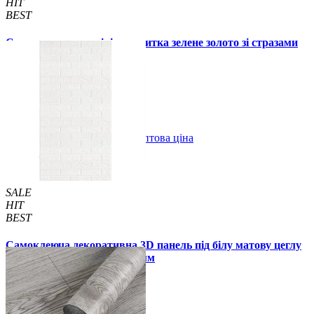
HIT
BEST
Самоклеюча алюмінієва плитка зелене золото зі стразами
мозаїка 300х300х3мм (1172)
99 грн.
150 грн.
В закладки
Оптова ціна
Купити
SALE
HIT
BEST
Самоклеюча декоративна 3D панель під білу матову цеглу
в рулоні 20 м 20000x700x3 мм
1850 грн.
2899 грн.
/шт
/шт