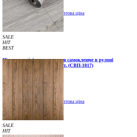
В закладки
Оптова ціна
Купити
SALE
HIT
BEST
Підлогове вінілове покриття самоклеюче в рулоні
3000х600х1,5мм, ціна за 1 шт. (СВП-1817)
990 грн.
1390 грн.
В закладки
Оптова ціна
Купити
SALE
HIT