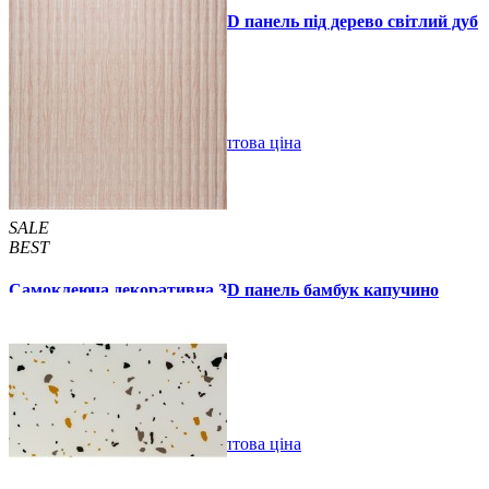
Самоклеюча декоративна 3D панель під дерево світлий дуб
700x700x5мм
89 грн.
160 грн.
/шт
/шт
В закладки
Оптова ціна
Купити
SALE
BEST
Самоклеюча декоративна 3D панель бамбук капучино
700x700x8мм
129 грн.
160 грн.
/шт
/шт
В закладки
Оптова ціна
Купити