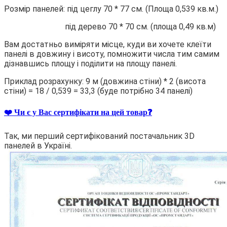
Розмір панелей: під цеглу 70 * 77 см. (Площа 0,539 кв.м.)
під дерево 70 * 70 см. (площа 0,49 кв.м)
Вам достатньо виміряти місце, куди ви хочете клеїти
панелі в довжину і висоту, помножити числа тим самим
дізнавшись площу і поділити на площу панелі.
Приклад розрахунку: 9 м (довжина стіни) * 2 (висота
стіни) = 18 / 0,539 = 33,3 (буде потрібно 34 панелі)
❤️ Чи є у Вас сертифікати на цей товар❓
Так, ми перший сертифікований постачальник 3D
панелей в Україні.