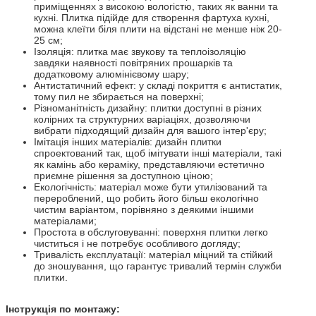
приміщеннях з високою вологістю, таких як ванни та
кухні. Плитка підійде для створення фартуха кухні,
можна клеїти біля плити на відстані не менше ніж 20-
25 см;
Ізоляція: плитка має звукову та теплоізоляцію
завдяки наявності повітряних прошарків та
додатковому алюмінієвому шару;
Антистатичний ефект: у складі покриття є антистатик,
тому пил не збирається на поверхні;
Різноманітність дизайну: плитки доступні в різних
колірних та структурних варіаціях, дозволяючи
вибрати підходящий дизайн для вашого інтер'єру;
Імітація інших матеріалів: дизайн плитки
спроектований так, щоб імітувати інші матеріали, такі
як камінь або кераміку, представляючи естетично
приємне рішення за доступною ціною;
Екологічність: матеріал може бути утилізований та
перероблений, що робить його більш екологічно
чистим варіантом, порівняно з деякими іншими
матеріалами;
Простота в обслуговуванні: поверхня плитки легко
чиститься і не потребує особливого догляду;
Тривалість експлуатації: матеріал міцний та стійкий
до зношування, що гарантує тривалий термін служби
плитки.
Інструкція по монтажу: