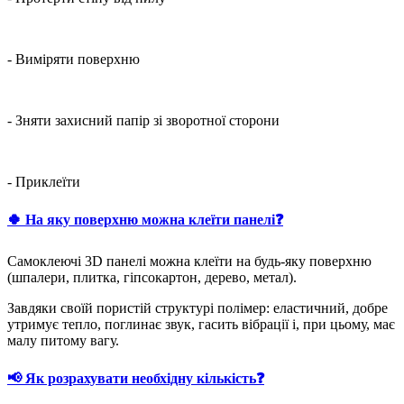
- Виміряти поверхню
- Зняти захисний папір зі зворотної сторони
- Приклеїти
🍀 На яку поверхню можна клеїти панелі❓
Самоклеючі 3D панелі можна клеїти на будь-яку поверхню
(шпалери, плитка, гіпсокартон, дерево, метал).
Завдяки своїй пористій структурі полімер: еластичний, добре
утримує тепло, поглинає звук, гасить вібрації і, при цьому, має
малу питому вагу.
📢 Як розрахувати необхідну кількість❓