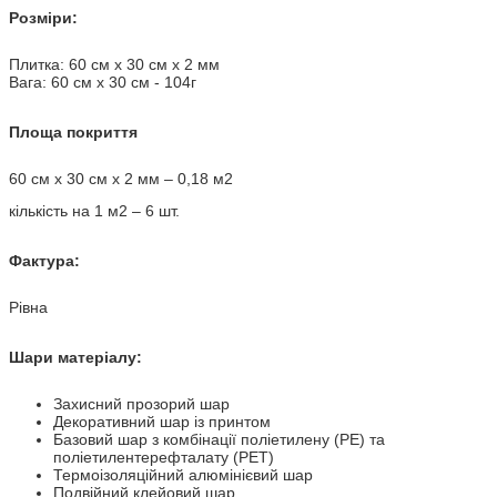
Розміри:
Плитка: 60 ​​см х 30 см х 2 мм
Вага: 60 ​​см х 30 см - 104г
Площа покриття
60 см х 30 см х 2 мм – 0,18 м2
кількість на 1 м2 – 6 шт.
Фактура:
Рівна
Шари матеріалу:
Захисний прозорий шар
Декоративний шар із принтом
Базовий шар з комбінації поліетилену (PE) та
поліетилентерефталату (PET)
Термоізоляційний алюмінієвий шар
Подвійний клейовий шар