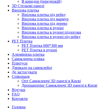
В коридор (передпокій)
3D Стельові панелі
Вінілова плитка
Вінілова плитка під рейку
Вінілова плитка під мармур
Вінілова плитка під дерево
Вінілова плитка в рулоні
Вінілова плитка в рулоні підлогова
Вінілова плитка в рулоні під рейку
PET Плитка
PET Плитка 600*300 мм
PET Плитка в рулоні
Алюмінієва плитка
Самоклеюча плівка
Плінтуси
Дзеркало на самоклейці
Де застосувати
Співпраця
Опт Самоклеючі 3D панелі в Києві
Дропшиппінг Самоклеючі 3D панелі в Києві
Відгуки
FAQ
Контакти
Головна