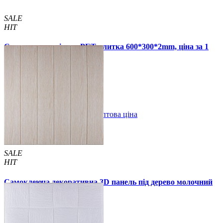
SALE
HIT
Самоклеюча стінова PET плитка 600*300*2mm, ціна за 1
шт. (PET-1676)
49 грн.
110 грн.
В закладки
Оптова ціна
Купити
SALE
HIT
Самоклеюча декоративна 3D панель під дерево молочний
дуб 700x700x5мм
94 грн.
160 грн.
/шт
/шт