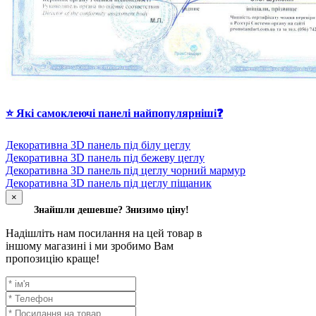
⭐ Які самоклеючі панелі найпопулярніші❓
Декоративна 3D панель під білу цеглу
Декоративна 3D панель під бежеву цеглу
Декоративна 3D панель під цеглу чорний мармур
Декоративна 3D панель під цеглу піщаник
×
Знайшли дешевше? Знизимо ціну!
Надішліть нам посилання на цей товар в
іншому магазині і ми зробимо Вам
пропозицію краще!