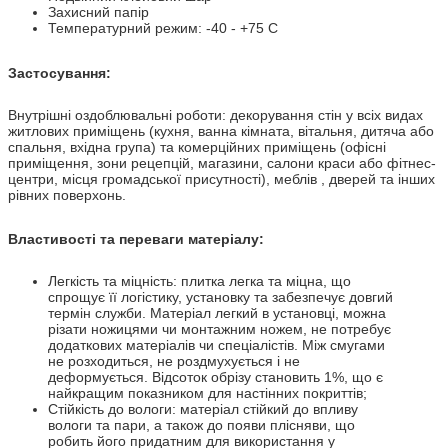
Захисний папір
Температурний режим: -40 - +75 С
Застосування:
Внутрішні оздоблювальні роботи: декорування стін у всіх видах
житлових приміщень (кухня, ванна кімната, вітальня, дитяча або
спальня, вхідна група) та комерційних приміщень (офісні
приміщення, зони рецепцій, магазини, салони краси або фітнес-
центри, місця громадської присутності), меблів , дверей та інших
рівних поверхонь.
Властивості та переваги матеріалу:
Легкість та міцність: плитка легка та міцна, що
спрощує її логістику, установку та забезпечує довгий
термін служби. Матеріал легкий в установці, можна
різати ножицями чи монтажним ножем, не потребує
додаткових матеріалів чи спеціалістів. Між смугами
не розходиться, не роздмухується і не
деформується. Відсоток обрізу становить 1%, що є
найкращим показником для настінних покриттів;
Стійкість до вологи: матеріал стійкий до впливу
вологи та пари, а також до появи плісняви, що
робить його придатним для використання у