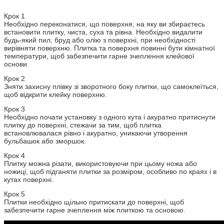
Крок 1
Необхідно переконатися, що поверхня, на яку ви збираєтесь
встановити плитку, чиста, суха та рівна. Необхідно видалити
будь-який пил, бруд або олію з поверхні, при необхідності
вирівняти поверхню. Плитка та поверхня повинні бути кімнатної
температури, щоб забезпечити гарне зчеплення клейової
основи.
Крок 2
Зняти захисну плівку зі зворотного боку плитки, що самоклеїться,
щоб відкрити клейку поверхню.
Крок 3
Необхідно почати установку з одного кута і акуратно притиснути
плитку до поверхні, стежачи за тим, щоб плитка
встановлювалася рівно і акуратно, уникаючи утворення
бульбашок або зморшок.
Крок 4
Плитку можна різати, використовуючи при цьому ножа або
ножиці, щоб підганяти плитки за розміром, особливо по краях і в
кутах поверхні.
Крок 5
Плитки необхідно щільно притискати до поверхні, щоб
забезпечити гарне зчеплення між плиткою та основою.