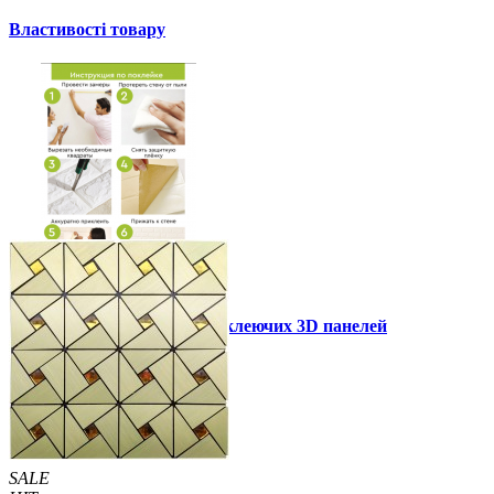
Властивості товару
Інструкція установки самоклеючих 3D панелей
Інші також купили
SALE