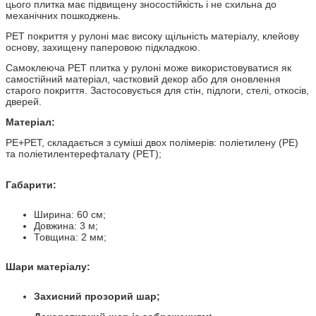
цього плитка має підвищену зносостійкість і не схильна до
механічних пошкоджень.
PET покриття
у рулоні
має високу щільність матеріалу, клейову
основу, захищену паперовою підкладкою.
Самоклеюча PET плитка у рулоні може використовуватися як
самостійний матеріал, частковий декор або для оновлення
старого покриття. Застосовується для стін, підлоги, стелі, откосів,
дверей.
Матеріал:
PE+PET, складається з суміші двох полімерів: поліетилену (PE)
та поліетилентерефталату (PET)
;
Габарити:
Ширина: 60 см;
Довжина: 3 м;
Товщина: 2 мм;
Шари матеріалу:
Захисний прозорий шар;