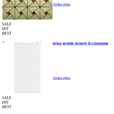
В закладки
Оптова ціна
Купити
SALE
HIT
BEST
Самоклеюча алюмінієва плитка зелене золото зі стразами
мозаїка 300х300х3мм (1172)
99 грн.
150 грн.
В закладки
Оптова ціна
Купити
SALE
HIT
BEST