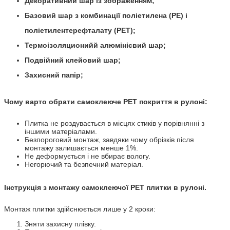
Декоративний шар із зображенням;
Базовий шар з комбинації поліетилена (PE) і
поліетилентерефталату (PET);
Термоізоляционийй алюмінієвий шар;
Подвійний клейовий шар;
Захисний папір
;
Чому варто обрати самоклеюче PET покриття в рулоні:
Плитка не роздувається в місцях стиків у порівнянні з
іншими матеріалами.
Безпороговий монтаж, завдяки чому обрізків після
монтажу залишається менше 1%.
Не деформується і не вбирає вологу.
Негорючий та безпечний матеріал.
Інструкція з монтажу самоклеючої PET плитки в рулоні.
Монтаж плитки здійснюється лише у 2 кроки:
Зняти захисну плівку.