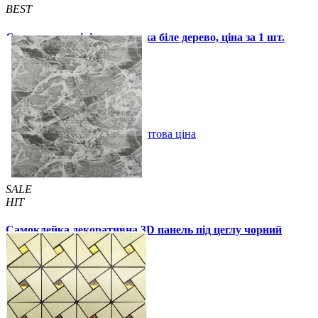
BEST
Самоклеюча вінілова плитка біле дерево, ціна за 1 шт.
(СВП-015)
57 грн.
115 грн.
В закладки
Оптова ціна
Купити
SALE
HIT
Самоклейка декоративна 3D панель під цеглу чорний
мармур 700x770x3мм
59 грн.
160 грн.
/шт
/шт