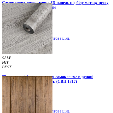
Самоклеюча декоративна 3D панель під білу матову цеглу
в рулоні 20 м 20000x700x3 мм
1850 грн.
2899 грн.
/шт
/шт
В закладки
Оптова ціна
Купити
SALE
HIT
BEST
Підлогове вінілове покриття самоклеюче в рулоні
3000х600х1,5мм, ціна за 1 шт. (СВП-1817)
990 грн.
1390 грн.
В закладки
Оптова ціна
Купити