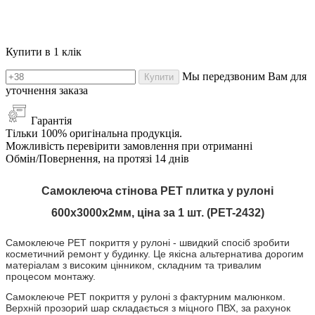
Купити в 1 клік
Мы передзвоним Вам для
Купити
уточнення заказа
Гарантія
Тільки 100% оригінальна продукція.
Можливість перевірити замовлення при отриманні
Обмін/Повернення, на протязі 14 днів
Самоклеюча стінова PET плитка у рулоні
600х3000х2мм, ціна за 1 шт. (PET-2432)
Самоклеюче PET покриття
у рулоні
- швидкий спосіб зробити
косметичний ремонт у будинку. Це якісна альтернатива дорогим
матеріалам з високим цінником, складним та тривалим
процесом монтажу.
Самоклеюче PET покриття
у рулоні
з фактурним малюнком.
Верхній прозорий шар складається з міцного ПВХ, за рахунок