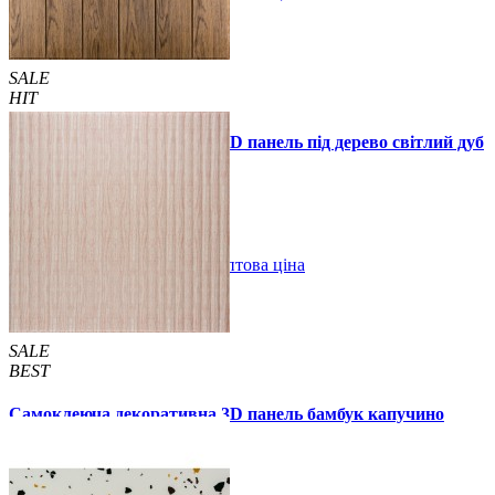
SALE
HIT
Самоклеюча декоративна 3D панель під дерево світлий дуб
700x700x5мм
89 грн.
160 грн.
/шт
/шт
В закладки
Оптова ціна
Купити
SALE
BEST
Самоклеюча декоративна 3D панель бамбук капучино
700x700x8мм
129 грн.
160 грн.
/шт
/шт