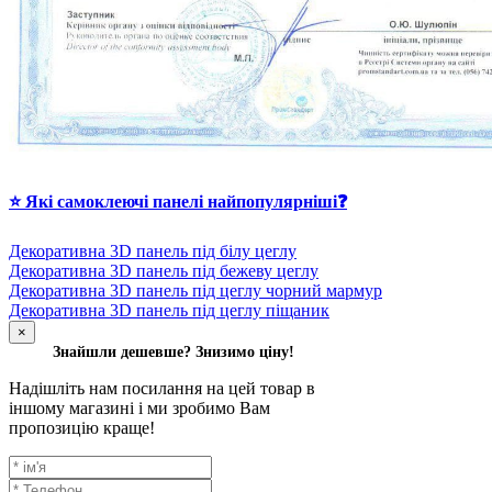
⭐ Які самоклеючі панелі найпопулярніші❓
Декоративна 3D панель під білу цеглу
Декоративна 3D панель під бежеву цеглу
Декоративна 3D панель під цеглу чорний мармур
Декоративна 3D панель під цеглу піщаник
×
Знайшли дешевше? Знизимо ціну!
Надішліть нам посилання на цей товар в
іншому магазині і ми зробимо Вам
пропозицію краще!