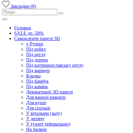
Закладки (0)
Головна
SALE до -50%
Самоклеючі панелі 3D
у Рулоні
Під рейку
Під цеглу
Під дерево
Під катеринославську цеглу
Під мармур
Кладка
Під бамбук
Під камінь
Декоративні 3D панелі
Для ванної кімнати
Для кухні
Для спальні
У вітальню (залу)
У дитячу
У туалет (вбиральню)
На балкон