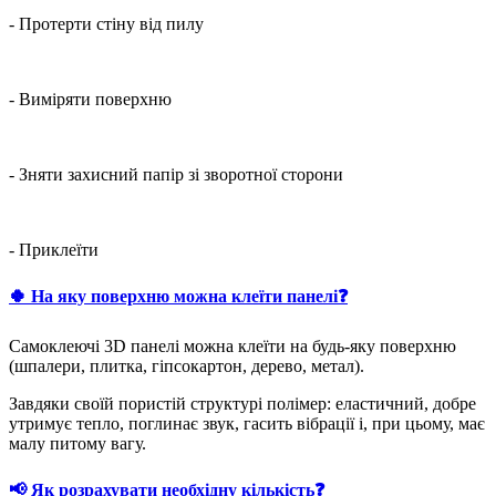
- Протерти стіну від пилу
- Виміряти поверхню
- Зняти захисний папір зі зворотної сторони
- Приклеїти
🍀 На яку поверхню можна клеїти панелі❓
Самоклеючі 3D панелі можна клеїти на будь-яку поверхню
(шпалери, плитка, гіпсокартон, дерево, метал).
Завдяки своїй пористій структурі полімер: еластичний, добре
утримує тепло, поглинає звук, гасить вібрації і, при цьому, має
малу питому вагу.
📢 Як розрахувати необхідну кількість❓