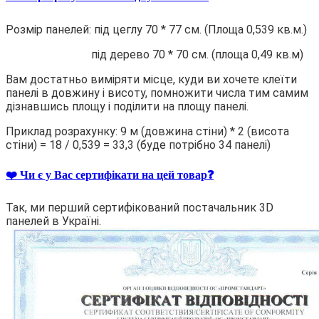
Розмір панелей: під цеглу 70 * 77 см. (Площа 0,539 кв.м.)
під дерево 70 * 70 см. (площа 0,49 кв.м)
Вам достатньо виміряти місце, куди ви хочете клеїти
панелі в довжину і висоту, помножити числа тим самим
дізнавшись площу і поділити на площу панелі.
Приклад розрахунку: 9 м (довжина стіни) * 2 (висота
стіни) = 18 / 0,539 = 33,3 (буде потрібно 34 панелі)
❤️ Чи є у Вас сертифікати на цей товар❓
Так, ми перший сертифікований постачальник 3D
панелей в Україні.