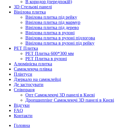
В коридор (передпокій)
3D Стельові панелі
Вінілова плитка
Вінілова плитка під рейку
Вінілова плитка під мармур
Вінілова плитка під дерево
Вінілова плитка в рулоні
Вінілова плитка в рулоні підлогова
Вінілова плитка в рулоні під рейку
PET Плитка
PET Плитка 600*300 мм
PET Плитка в рулоні
Алюмінієва плитка
Самоклеюча плівка
Плінтуси
Дзеркало на самоклейці
Де застосувати
Співпраця
Опт Самоклеючі 3D панелі в Києві
Дропшиппінг Самоклеючі 3D панелі в Києві
Відгуки
FAQ
Контакти
Головна